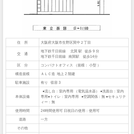
住 所
大阪府大阪市生野区巽中２丁目
地下鉄千日前線 北巽 駅 徒歩 9 分
交 通
地下鉄千日前線 南巽駅 徒歩14分
区 分
コンパクトオフィス （規模： 小型 ）
構造規模
ＡＬＣ造 地上 2 階建
駐車施設
有り 収容 3
●流し台：室内専用 （電気温水器） ●洗面台：室内
本体設備
専用●トイレ：室内専用 ●空調関係：無 ●セキュリテ
ィー：無
使用時間
24時間使用可 日祝日の使用：使用可
道路
一方
その他