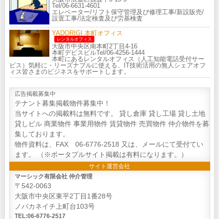
Tel/06-6631-4601
エレベーター/リフト保守管理及び修理工事/新設販売/
設置工事/法定検査及び労基検査
YADORIGI 本町オフィス
レンタルオフィス
大阪市中央区南本町2丁目4-16
本町デビスビルTel/06-4256-1444
本町にあるレンタルオフィス（人工知能電話受付サー
ビス）気軽に・リーズナブルに使える、IT技術活用の無人シェアオフ
ィス皆さまのビジネスをサポートします。
広告掲載募集中
テナント募集掲載物件募集中！
当サイトへの掲載料は無料です。 貸し倉庫 貸し工場 貸し土地
貸しビル 商業物件 事業用物件 賃貸物件 売買物件 仲介物件を募
集しております。
物件資料は、FAX 06-6776-2518 又は、メールにて受付てい
ます。 （※ポータプルサイト掲載は有料になります。）
サイト運営会社
マーシック有限会社 仲介管理
〒542-0063
大阪市中央区東平2丁目1番28号
ノバカネイチ上町台103号
TEL:06-6776-2517