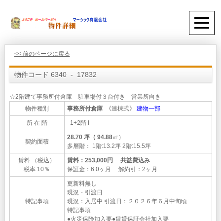
<< 前のページに戻る
物件コード 6340 - 17832
☆2階建て事務所付倉庫 駐車場付３台付き 営業所向き
物件種別
事務所付倉庫
《連棟式》
建物一部
所 在 階
1+2階 I
28.70 坪（ 94.88
㎡）
契約面積
多層階： 1階:13.2坪 2階:15.5坪
賃料 （税込）
賃料：253,000円 共益費込み
税率 10％
保証金：6.0ヶ月 解約引：2ヶ月
更新料無し
現況・引渡日
特記事項
現況：入居中 引渡日：２０２６年６月中旬頃
特記事項
●火災保険加入要●賃貸保証会社加入要