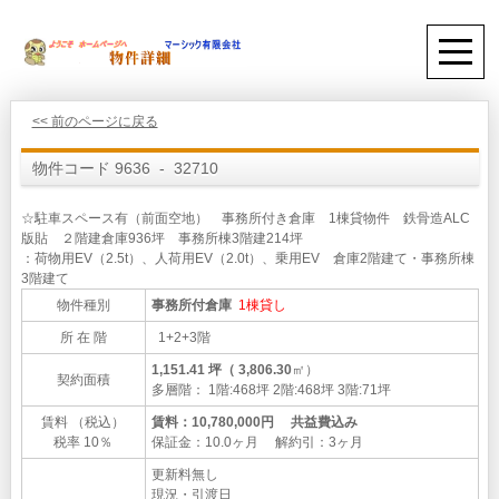
<< 前のページに戻る
物件コード 9636 - 32710
☆駐車スペース有（前面空地） 事務所付き倉庫 1棟貸物件 鉄骨造ALC
版貼 ２階建倉庫936坪 事務所棟3階建214坪
：荷物用EV（2.5t）、人荷用EV（2.0t）、乗用EV 倉庫2階建て・事務所棟
3階建て
物件種別
事務所付倉庫
1棟貸し
所 在 階
1+2+3階
1,151.41 坪（ 3,806.30
㎡）
契約面積
多層階： 1階:468坪 2階:468坪 3階:71坪
賃料 （税込）
賃料：10,780,000円 共益費込み
税率 10％
保証金：10.0ヶ月 解約引：3ヶ月
更新料無し
現況・引渡日