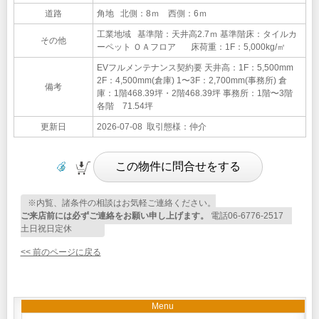
道路
角地 北側：8ｍ 西側：6ｍ
工業地域 基準階：天井高2.7ｍ 基準階床：タイルカ
その他
ーペット ＯＡフロア 床荷重：1F：5,000kg/㎡
EVフルメンテナンス契約要 天井高：1F：5,500mm
2F：4,500mm(倉庫) 1〜3F：2,700mm(事務所) 倉
備考
庫：1階468.39坪・2階468.39坪 事務所：1階〜3階
各階 71.54坪
更新日
2026-07-08 取引態様：仲介
※内覧、諸条件の相談はお気軽ご連絡ください。
ご来店前には必ずご連絡をお願い申し上げます。
電話06-6776-2517
土日祝日定休
<< 前のページに戻る
Menu