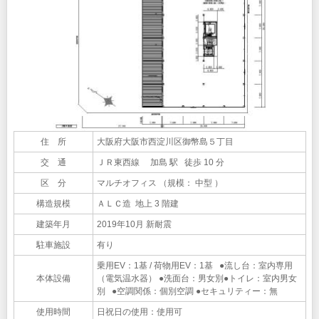
住 所
大阪府大阪市西淀川区御幣島５丁目
交 通
ＪＲ東西線 加島 駅 徒歩 10 分
区 分
マルチオフィス （規模： 中型 ）
構造規模
ＡＬＣ造 地上 3 階建
建築年月
2019年10月 新耐震
駐車施設
有り
乗用EV：1基 / 荷物用EV：1基 ●流し台：室内専用
本体設備
（電気温水器） ●洗面台：男女別●トイレ：室内男女
別 ●空調関係：個別空調 ●セキュリティー：無
使用時間
日祝日の使用：使用可