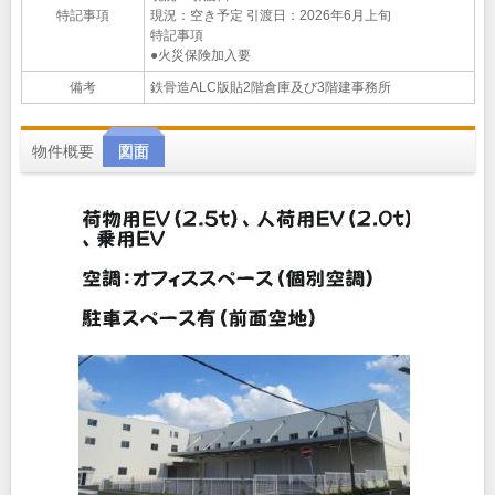
特記事項
現況：空き予定 引渡日：2026年6月上旬
特記事項
●火災保険加入要
備考
鉄骨造ALC版貼2階倉庫及び3階建事務所
物件概要
図面