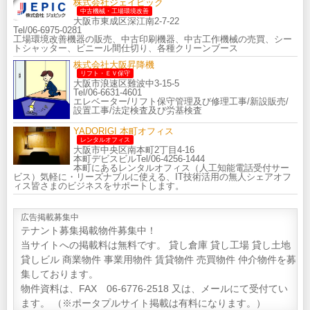
株式会社ジェイピック
中古機械・工場環境改善
大阪市東成区深江南2-7-22
Tel/06-6975-0281
工場環境改善機器の販売、中古印刷機器、中古工作機械の売買、シー
トシャッター、ビニール間仕切り、各種クリーンブース
株式会社大阪昇降機
リフト・ＥＶ保守
大阪市浪速区難波中3-15-5
Tel/06-6631-4601
エレベーター/リフト保守管理及び修理工事/新設販売/
設置工事/法定検査及び労基検査
YADORIGI 本町オフィス
レンタルオフィス
大阪市中央区南本町2丁目4-16
本町デビスビルTel/06-4256-1444
本町にあるレンタルオフィス（人工知能電話受付サー
ビス）気軽に・リーズナブルに使える、IT技術活用の無人シェアオフ
ィス皆さまのビジネスをサポートします。
広告掲載募集中
テナント募集掲載物件募集中！
当サイトへの掲載料は無料です。 貸し倉庫 貸し工場 貸し土地
貸しビル 商業物件 事業用物件 賃貸物件 売買物件 仲介物件を募
集しております。
物件資料は、FAX 06-6776-2518 又は、メールにて受付てい
ます。 （※ポータプルサイト掲載は有料になります。）