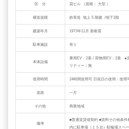
区 分
貸ビル （規模： 大型 ）
構造規模
鉄骨造 地上 5 階建 /地下1階
建築年月
1973年11月 新耐震
駐車施設
有り
乗用EV：2基 / 荷物用EV：2基
本体設備
リティー：無
使用時間
24時間使用可 日祝日の使用：使用
道路
一方
その他
商業地域
■普通賃貸借契約 ■賃料その他条
備考
内に駐車場（１５台）駐輪場スペ