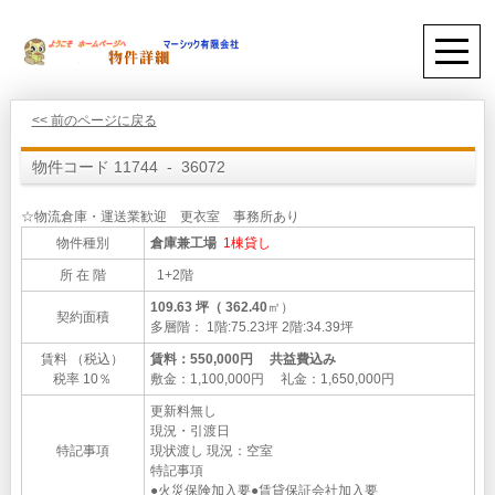
<< 前のページに戻る
物件コード 11744 - 36072
☆物流倉庫・運送業歓迎 更衣室 事務所あり
物件種別
倉庫兼工場
1棟貸し
所 在 階
1+2階
109.63 坪（ 362.40
㎡）
契約面積
多層階： 1階:75.23坪 2階:34.39坪
賃料 （税込）
賃料：550,000円 共益費込み
税率 10％
敷金：1,100,000円 礼金：1,650,000円
更新料無し
現況・引渡日
特記事項
現状渡し 現況：空室
特記事項
●火災保険加入要●賃貸保証会社加入要