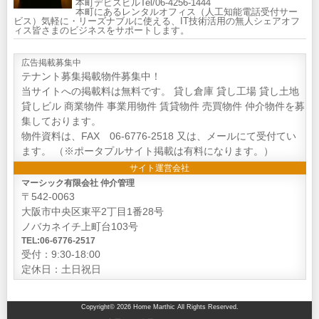
本町デビスビルTel/06-4256-1444
本町にあるレンタルオフィス（人工知能電話受付サー
ビス）気軽に・リーズナブルに使える、IT技術活用の無人シェアオフ
ィス皆さまのビジネスをサポートします。
広告掲載募集中
テナント募集掲載物件募集中！
当サイトへの掲載料は無料です。 貸し倉庫 貸し工場 貸し土地
貸しビル 商業物件 事業用物件 賃貸物件 売買物件 仲介物件を募
集しております。
物件資料は、FAX 06-6776-2518 又は、メールにて受付てい
ます。 （※ポータプルサイト掲載は有料になります。）
サイト運営会社
マーシック有限会社 仲介管理
〒542-0063
大阪市中央区東平2丁目1番28号
ノバカネイチ上町台103号
TEL:06-6776-2517
受付：9:30-18:00
定休日：土日祝日
Copyright© 2026 Home Marthic
All Rights Reserved.