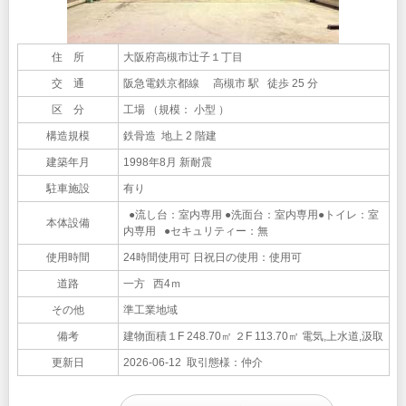
住 所
大阪府高槻市辻子１丁目
交 通
阪急電鉄京都線 高槻市 駅 徒歩 25 分
区 分
工場 （規模： 小型 ）
構造規模
鉄骨造 地上 2 階建
建築年月
1998年8月 新耐震
駐車施設
有り
●流し台：室内専用 ●洗面台：室内専用●トイレ：室
本体設備
内専用 ●セキュリティー：無
使用時間
24時間使用可 日祝日の使用：使用可
道路
一方 西4ｍ
その他
準工業地域
備考
建物面積１F 248.70㎡ ２F 113.70㎡ 電気,上水道,汲取
更新日
2026-06-12 取引態様：仲介