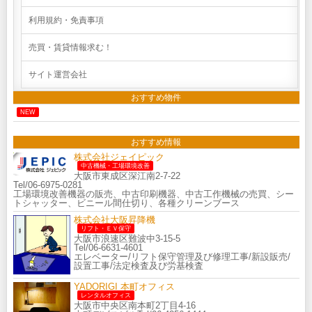
利用規約・免責事項
売買・賃貸情報求む！
サイト運営会社
おすすめ物件
NEW
おすすめ情報
株式会社ジェイピック
中古機械・工場環境改善
大阪市東成区深江南2-7-22
Tel/06-6975-0281
工場環境改善機器の販売、中古印刷機器、中古工作機械の売買、シー
トシャッター、ビニール間仕切り、各種クリーンブース
株式会社大阪昇降機
リフト・ＥＶ保守
大阪市浪速区難波中3-15-5
Tel/06-6631-4601
エレベーター/リフト保守管理及び修理工事/新設販売/
設置工事/法定検査及び労基検査
YADORIGI 本町オフィス
レンタルオフィス
大阪市中央区南本町2丁目4-16