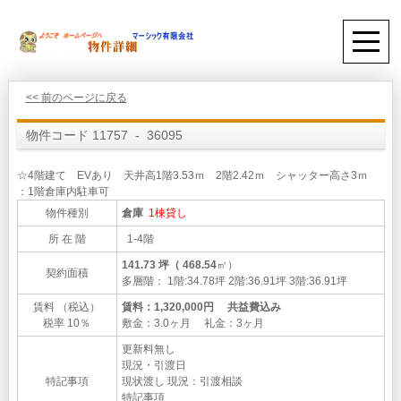
<< 前のページに戻る
物件コード 11757 - 36095
☆4階建て EVあり 天井高1階3.53ｍ 2階2.42ｍ シャッター高さ3ｍ
：1階倉庫内駐車可
物件種別
倉庫
1棟貸し
所 在 階
1-4階
141.73 坪（ 468.54
㎡）
契約面積
多層階： 1階:34.78坪 2階:36.91坪 3階:36.91坪
賃料 （税込）
賃料：1,320,000円 共益費込み
税率 10％
敷金：3.0ヶ月 礼金：3ヶ月
更新料無し
現況・引渡日
特記事項
現状渡し 現況：引渡相談
特記事項