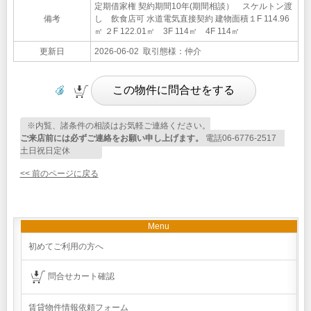
定期借家権 契約期間10年(期間相談） スケルトン渡
備考
し 飲食店可 水道電気直接契約 建物面積１F 114.96
㎡ ２F 122.01㎡ 3F 114㎡ 4F 114㎡
更新日
2026-06-02 取引態様：仲介
※内覧、諸条件の相談はお気軽ご連絡ください。
ご来店前には必ずご連絡をお願い申し上げます。
電話06-6776-2517
土日祝日定休
<< 前のページに戻る
Menu
初めてご利用の方へ
問合せカート確認
賃貸物件情報依頼フォーム