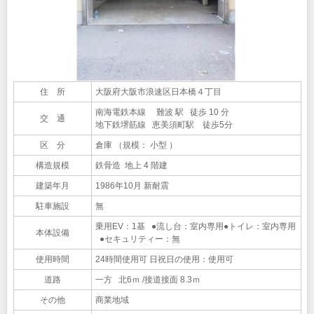
住 所
大阪府大阪市浪速区日本橋４丁目
南海電鉄本線 難波 駅 徒歩 10 分
交 通
地下鉄堺筋線 恵美須町駅 徒歩5分
区 分
倉庫 （規模： 小型 ）
構造規模
鉄骨造 地上 4 階建
建築年月
1986年10月 新耐震
駐車施設
無
乗用EV：1基 ●流し台：室内専用●トイレ：室内専用
本体設備
●セキュリティー：無
使用時間
24時間使用可 日祝日の使用：使用可
道路
一方 北6ｍ /接道接面 8.3ｍ
その他
商業地域