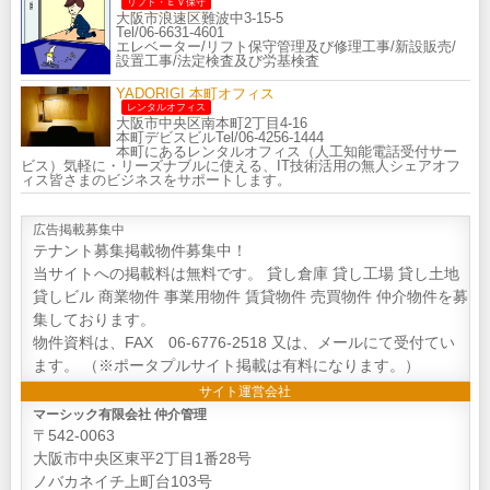
リフト・ＥＶ保守
大阪市浪速区難波中3-15-5
Tel/06-6631-4601
エレベーター/リフト保守管理及び修理工事/新設販売/
設置工事/法定検査及び労基検査
YADORIGI 本町オフィス
レンタルオフィス
大阪市中央区南本町2丁目4-16
本町デビスビルTel/06-4256-1444
本町にあるレンタルオフィス（人工知能電話受付サー
ビス）気軽に・リーズナブルに使える、IT技術活用の無人シェアオフ
ィス皆さまのビジネスをサポートします。
広告掲載募集中
テナント募集掲載物件募集中！
当サイトへの掲載料は無料です。 貸し倉庫 貸し工場 貸し土地
貸しビル 商業物件 事業用物件 賃貸物件 売買物件 仲介物件を募
集しております。
物件資料は、FAX 06-6776-2518 又は、メールにて受付てい
ます。 （※ポータプルサイト掲載は有料になります。）
サイト運営会社
マーシック有限会社 仲介管理
〒542-0063
大阪市中央区東平2丁目1番28号
ノバカネイチ上町台103号