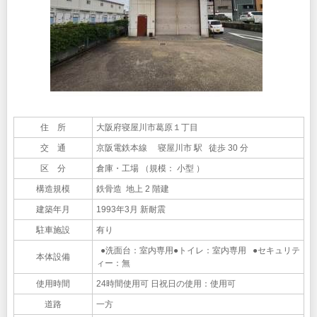
住 所
大阪府寝屋川市葛原１丁目
交 通
京阪電鉄本線 寝屋川市 駅 徒歩 30 分
区 分
倉庫・工場 （規模： 小型 ）
構造規模
鉄骨造 地上 2 階建
建築年月
1993年3月 新耐震
駐車施設
有り
●洗面台：室内専用●トイレ：室内専用 ●セキュリテ
本体設備
ィー：無
使用時間
24時間使用可 日祝日の使用：使用可
道路
一方