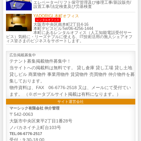
エレベーター/リフト保守管理及び修理工事/新設販売/
設置工事/法定検査及び労基検査
YADORIGI 本町オフィス
レンタルオフィス
大阪市中央区南本町2丁目4-16
本町デビスビルTel/06-4256-1444
本町にあるレンタルオフィス（人工知能電話受付サー
ビス）気軽に・リーズナブルに使える、IT技術活用の無人シェアオフ
ィス皆さまのビジネスをサポートします。
広告掲載募集中
テナント募集掲載物件募集中！
当サイトへの掲載料は無料です。 貸し倉庫 貸し工場 貸し土地
貸しビル 商業物件 事業用物件 賃貸物件 売買物件 仲介物件を募
集しております。
物件資料は、FAX 06-6776-2518 又は、メールにて受付てい
ます。 （※ポータプルサイト掲載は有料になります。）
サイト運営会社
マーシック有限会社 仲介管理
〒542-0063
大阪市中央区東平2丁目1番28号
ノバカネイチ上町台103号
TEL:06-6776-2517
受付：9:30-18:00