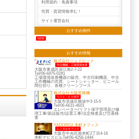
利用規約・免責事項
売買・賃貸情報求む！
サイト運営会社
おすすめ物件
NEW
おすすめ情報
株式会社ジェイピック
中古機械・工場環境改善
大阪市東成区深江南2-7-22
Tel/06-6975-0281
工場環境改善機器の販売、中古印刷機器、中古
工作機械の売買、シートシャッター、ビニール
間仕切り、各種クリーンブース
株式会社大阪昇降機
リフト・ＥＶ保守
大阪市浪速区難波中3-15-5
Tel/06-6631-4601
エレベーター/リフト保守管理及び修
理工事/新設販売/設置工事/法定検査及び労基検
査
YADORIGI 本町オフィス
レンタルオフィス
大阪市中央区南本町2丁目4-16
本町デビスビルTel/06-4256-1444