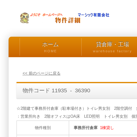
ホーム
貸倉庫・工場
HOME
warehouse factory
<< 前のページに戻る
物件コード 11935 - 36390
☆2階建て事務所付倉庫（駐車場付き）トイレ男女別 2階空調付 角地
：営業所向き 2階オフィスはOA床 LED照明 トイレ男女別 個
物件種別
事務所付倉庫
1棟貸し