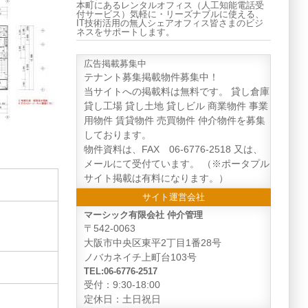
本町にあるレンタルオフィス（人工知能電話受
付サービス）気軽に・リーズナブルに使える、
IT技術活用の無人シェアオフィス皆さまのビジ
ネスをサポートします。
広告掲載募集中
テナント募集掲載物件募集中！
当サイトへの掲載料は無料です。 貸し倉庫
貸し工場 貸し土地 貸しビル 商業物件 事業
用物件 賃貸物件 売買物件 仲介物件を募集
しております。
物件資料は、FAX 06-6776-2518 又は、
メールにて受付ています。 （※ポータプル
サイト掲載は有料になります。）
サイト運営会社
マーシック有限会社 仲介管理
〒542-0063
大阪市中央区東平2丁目1番28号
ノバカネイチ上町台103号
TEL:06-6776-2517
受付：9:30-18:00
定休日：土日祝日