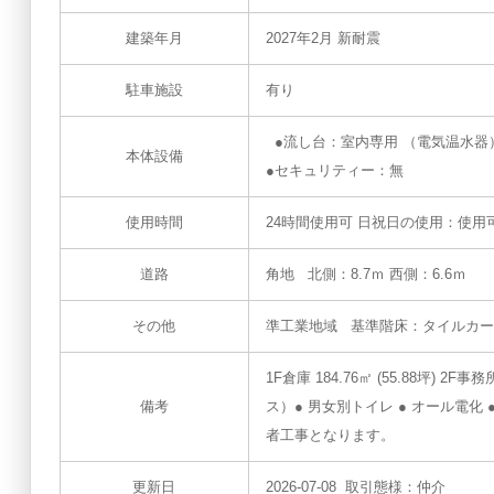
建築年月
2027年2月 新耐震
駐車施設
有り
●流し台：室内専用 （電気温水器
本体設備
●セキュリティー：無
使用時間
24時間使用可 日祝日の使用：使用
道路
角地 北側：8.7ｍ 西側：6.6ｍ
その他
準工業地域 基準階床：タイルカー
1F倉庫 184.76㎡ (55.88坪) 
備考
ス）● 男女別トイレ ● オール電
者工事となります。
更新日
2026-07-08 取引態様：仲介