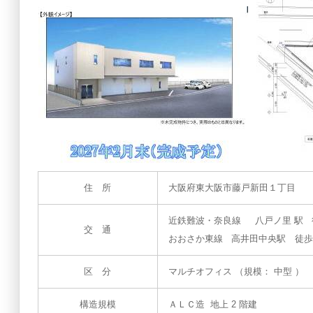
住 所
大阪府東大阪市藤戸新田１丁目
近鉄難波・奈良線 八戸ノ里 駅 徒
交 通
おおさか東線 高井田中央駅 徒歩
区 分
マルチオフィス （規模： 中型 ）
構造規模
ＡＬＣ造 地上 2 階建