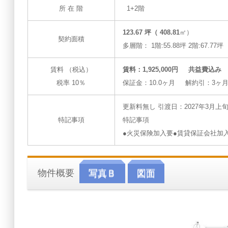
所 在 階
1+2階
123.67 坪（ 408.81
㎡）
契約面積
多層階： 1階:55.88坪 2階:67.77坪
賃料 （税込）
賃料：1,925,000円 共益費込み
税率 10％
保証金：10.0ヶ月 解約引：3ヶ
更新料無し
引渡日：2027年3月上
特記事項
特記事項
●火災保険加入要●賃貸保証会社加
物件概要
写真Ｂ
図面