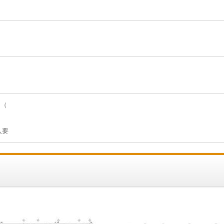
月
旬（
入要