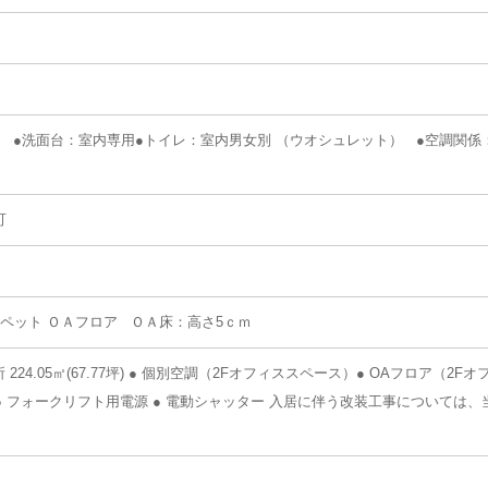
） ●洗面台：室内専用●トイレ：室内男女別 （ウオシュレット） ●空調関係
可
ペット ＯＡフロア ＯＡ床：高さ5ｃｍ
2F事務所 224.05㎡(67.77坪) ● 個別空調（2Fオフィススペース）● OAフロア（2
化 ● フォークリフト用電源 ● 電動シャッター 入居に伴う改装工事については