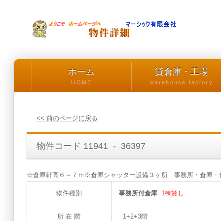
ホーム
貸倉庫・工場
HOME
warehouse factory
<< 前のページに戻る
物件コード 11941 - 36397
☆倉庫軒高６～７ｍ※倉庫シャッター設備３ヶ所 事務所・倉庫・作
物件種別
事務所付倉庫
1棟貸し
所 在 階
1+2+3階