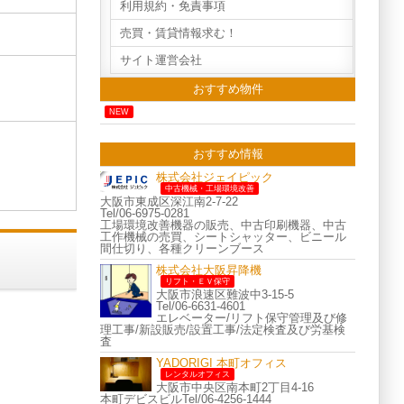
利用規約・免責事項
売買・賃貸情報求む！
サイト運営会社
おすすめ物件
NEW
おすすめ情報
株式会社ジェイピック
中古機械・工場環境改善
大阪市東成区深江南2-7-22
Tel/06-6975-0281
工場環境改善機器の販売、中古印刷機器、中古
工作機械の売買、シートシャッター、ビニール
間仕切り、各種クリーンブース
株式会社大阪昇降機
リフト・ＥＶ保守
大阪市浪速区難波中3-15-5
Tel/06-6631-4601
エレベーター/リフト保守管理及び修
理工事/新設販売/設置工事/法定検査及び労基検
査
YADORIGI 本町オフィス
レンタルオフィス
大阪市中央区南本町2丁目4-16
本町デビスビルTel/06-4256-1444