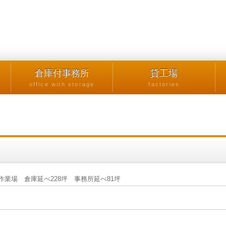
倉庫付事務所
貸工場
office with storage
factories
業場 倉庫延べ228坪 事務所延べ81坪