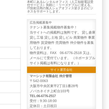
本町にあるレンタルオフィス（人工知能電話受
付サービス）気軽に・リーズナブルに使える、
IT技術活用の無人シェアオフィス皆さまのビジ
ネスをサポートします。
広告掲載募集中
テナント募集掲載物件募集中！
当サイトへの掲載料は無料です。 貸し倉庫
貸し工場 貸し土地 貸しビル 商業物件 事業
用物件 賃貸物件 売買物件 仲介物件を募集
しております。
物件資料は、FAX 06-6776-2518 又は、
メールにて受付ています。 （※ポータプル
サイト掲載は有料になります。）
サイト運営会社
マーシック有限会社 仲介管理
〒542-0063
大阪市中央区東平2丁目1番28号
ノバカネイチ上町台103号
TEL:06-6776-2517
受付：9:30-18:00
定休日：土日祝日