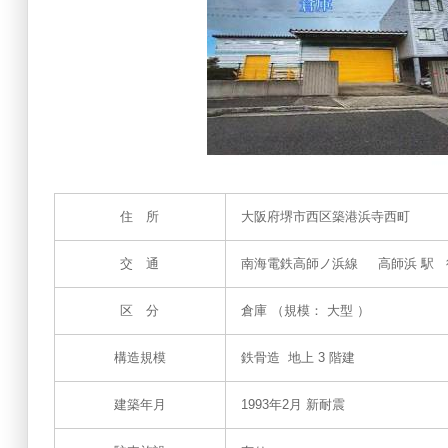
住 所
大阪府堺市西区築港浜寺西町
交 通
南海電鉄高師ノ浜線 高師浜 駅 徒
区 分
倉庫 （規模： 大型 ）
構造規模
鉄骨造 地上 3 階建
建築年月
1993年2月 新耐震