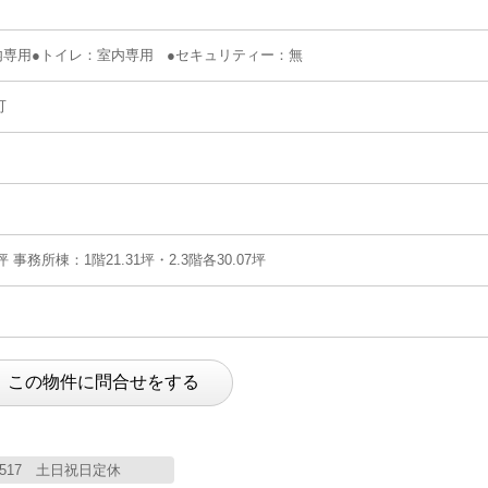
内専用●トイレ：室内専用 ●セキュリティー：無
可
坪 事務所棟：1階21.31坪・2.3階各30.07坪
76-2517 土日祝日定休