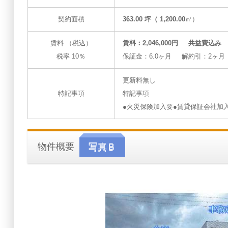
契約面積
363.00 坪（ 1,200.00
㎡）
賃料 （税込）
賃料：2,046,000円 共益費込み
税率 10％
保証金：6.0ヶ月 解約引：2ヶ月
更新料無し
特記事項
特記事項
●火災保険加入要●賃貸保証会社加
物件概要
写真Ｂ