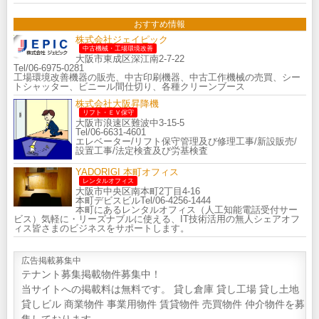
おすすめ情報
株式会社ジェイピック
中古機械・工場環境改善
大阪市東成区深江南2-7-22
Tel/06-6975-0281
工場環境改善機器の販売、中古印刷機器、中古工作機械の売買、シー
トシャッター、ビニール間仕切り、各種クリーンブース
株式会社大阪昇降機
リフト・ＥＶ保守
大阪市浪速区難波中3-15-5
Tel/06-6631-4601
エレベーター/リフト保守管理及び修理工事/新設販売/
設置工事/法定検査及び労基検査
YADORIGI 本町オフィス
レンタルオフィス
大阪市中央区南本町2丁目4-16
本町デビスビルTel/06-4256-1444
本町にあるレンタルオフィス（人工知能電話受付サー
ビス）気軽に・リーズナブルに使える、IT技術活用の無人シェアオフ
ィス皆さまのビジネスをサポートします。
広告掲載募集中
テナント募集掲載物件募集中！
当サイトへの掲載料は無料です。 貸し倉庫 貸し工場 貸し土地
貸しビル 商業物件 事業用物件 賃貸物件 売買物件 仲介物件を募