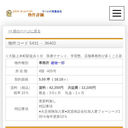
<< 前のページに戻る
物件コード 5431 - 36402
☆大阪上本町駅徒歩１分 医療テナント、学習塾、店舗事務所が多くご入居
物件種別
事務所
建物一部
所 在 階
4階 405号
契約面積
5.50 坪（ 18.18
㎡）
賃料 （税込）
賃料：42,350円 共益費：12,100円
税率 10％
敷金：3.0ヶ月 礼金：1ヶ月
更新料無し
特記事項
特記事項
●火災保険加入要●賃貸保証会社加入要フォーシーズ1
00％毎年更新10％