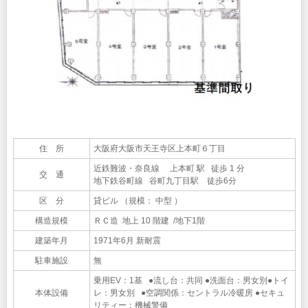
住 所
大阪府大阪市天王寺区上本町６丁目
近鉄難波・奈良線 上本町 駅 徒歩 1 分
交 通
地下鉄谷町線 谷町九丁目駅 徒歩6分
区 分
貸ビル （規模： 中型 ）
構造規模
ＲＣ造 地上 10 階建 /地下1階
建築年月
1971年6月 新耐震
駐車施設
無
乗用EV：1基 ●流し台：共同 ●洗面台：男女別●トイ
本体設備
レ：男女別 ●空調関係：セントラル冷暖房 ●セキュ
リティー：機械警備