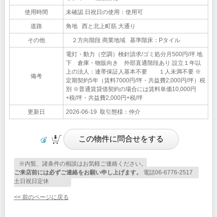
使用時間
未確認 日祝日の使用：使用可
道路
角地 西と北上町筋 大通り
その他
２方向階段 商業地域 基準階床：Pタイル
電灯・動力（空調）検針請求/ゴミ処分月500円/坪 地
下 倉庫・物販向き 外部直通階段あり 設立１年以
上の法人：連帯保証人基本不要 １人未満不要 ※
備考
定期契約5年（賃料7000円/坪・共益費2,000円/坪）税
別 ※普通賃貸借契約の場合には賃料単価10,000円
+税/坪・共益費2,000円+税/坪
更新日
2026-06-19 取引態様：仲介
※内覧、諸条件の相談はお気軽ご連絡ください。
ご来店前には必ずご連絡をお願い申し上げます。
電話06-6776-2517
土日祝日定休
<< 前のページに戻る