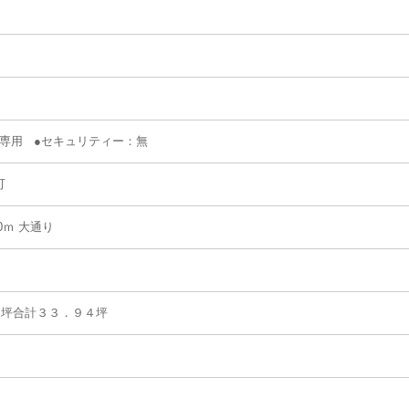
専用 ●セキュリティー：無
可
0ｍ 大通り
７坪合計３３．９４坪