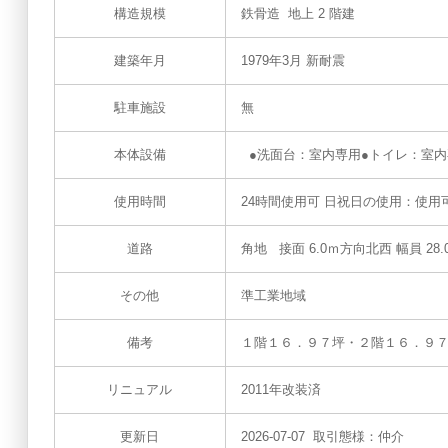
構造規模
鉄骨造 地上 2 階建
建築年月
1979年3月 新耐震
駐車施設
無
本体設備
●洗面台：室内専用●トイレ：室内
使用時間
24時間使用可 日祝日の使用：使用
道路
角地 接面 6.0ｍ方向北西 幅員 28.
その他
準工業地域
備考
１階１６．９７坪・２階１６．９
リニュアル
2011年改装済
更新日
2026-07-07 取引態様：仲介