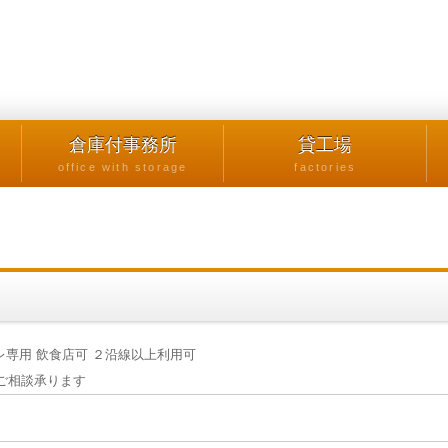
倉庫付事務所
貸工場
office with storage
factories
レ専用 飲食店可 ２沿線以上利用可
ご相談承ります