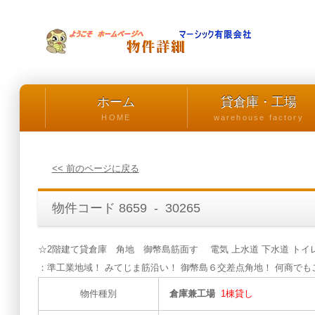
ホーム
貸倉庫・工場
HOME
warehouse factory
<< 前のページに戻る
物件コード 8659 - 30265
☆2階建て貸倉庫 角地 御幣島筋面す 電気 上水道 下水道 トイ
：準工業地域！ みてじま筋沿い！ 御幣島６交差点角地！ 何商でも
物件種別
倉庫兼工場
1棟貸し