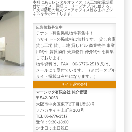
本町にあるレンタルオフィス（人工知能電話受
付サービス）気軽に・リーズナブルに使える、
IT技術活用の無人シェアオフィス皆さまのビジ
ネスをサポートします。
広告掲載募集中
テナント募集掲載物件募集中！
当サイトへの掲載料は無料です。 貸し倉庫
貸し工場 貸し土地 貸しビル 商業物件 事業
用物件 賃貸物件 売買物件 仲介物件を募集
しております。
物件資料は、FAX 06-6776-2518 又は、
メールにて受付ています。 （※ポータプル
サイト掲載は有料になります。）
サイト運営会社
マーシック有限会社 仲介管理
〒542-0063
大阪市中央区東平2丁目1番28号
ノバカネイチ上町台103号
TEL:06-6776-2517
受付：9:30-18:00
定休日：土日祝日