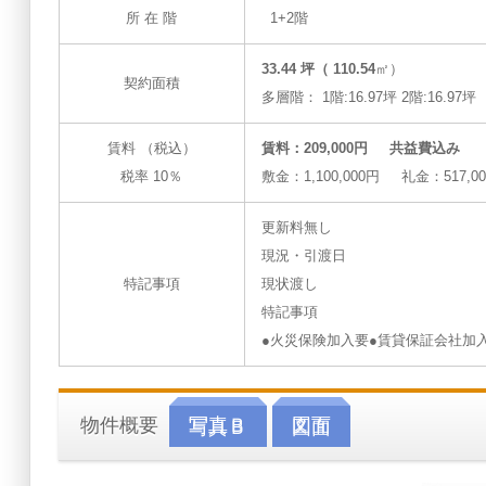
所 在 階
1+2階
33.44 坪（ 110.54
㎡）
契約面積
多層階： 1階:16.97坪 2階:16.97坪
賃料 （税込）
賃料：209,000円 共益費込み
税率 10％
敷金：1,100,000円 礼金：517,0
更新料無し
現況・引渡日
特記事項
現状渡し
特記事項
●火災保険加入要●賃貸保証会社加
物件概要
写真Ｂ
図面