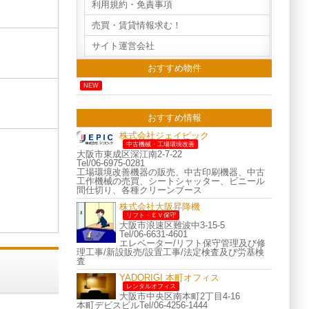
利用規約・免責事項
売買・賃貸情報求む！
サイト運営会社
おすすめ物件
NEW
おすすめ情報
株式会社ジェイピック
中古機械・工場環境改善
大阪市東成区深江南2-7-22
Tel/06-6975-0281
工場環境改善機器の販売、中古印刷機器、中古
工作機械の売買、シートシャッター、ビニール
間仕切り、各種クリーンブース
株式会社大阪昇降機
リフト・ＥＶ保守
大阪市浪速区難波中3-15-5
Tel/06-6631-4601
エレベーター/リフト保守管理及び修
理工事/新設販売/設置工事/法定検査及び労基検
査
YADORIGI 本町オフィス
レンタルオフィス
大阪市中央区南本町2丁目4-16
本町デビスビルTel/06-4256-1444