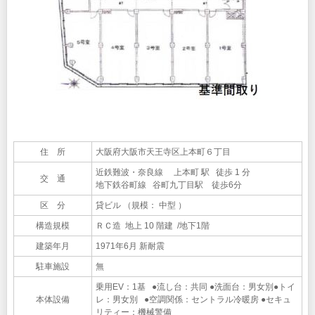
住 所
大阪府大阪市天王寺区上本町６丁目
近鉄難波・奈良線 上本町 駅 徒歩 1 分
交 通
地下鉄谷町線 谷町九丁目駅 徒歩6分
区 分
貸ビル （規模： 中型 ）
構造規模
ＲＣ造 地上 10 階建 /地下1階
建築年月
1971年6月 新耐震
駐車施設
無
乗用EV：1基 ●流し台：共同 ●洗面台：男女別●トイ
本体設備
レ：男女別 ●空調関係：セントラル冷暖房 ●セキュ
リティー：機械警備