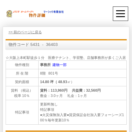
<< 前のページに戻る
物件コード 5431 - 36403
☆大阪上本町駅徒歩１分 医療テナント、学習塾、店舗事務所が多くご入居
物件種別
事務所
建物一部
所 在 階
8階 801号
契約面積
14.80 坪（ 48.93
㎡）
賃料 （税込）
賃料：113,960円 共益費：32,560円
税率 10％
敷金：3.0ヶ月 礼金：1ヶ月
更新料無し
特記事項
特記事項
●火災保険加入要●賃貸保証会社加入要フォーシーズ1
00％毎年更新10％