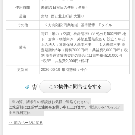
使用時間
未確認 日祝日の使用：使用可
道路
角地 西と北上町筋 大通り
その他
２方向階段 商業地域 基準階床：Pタイル
電灯・動力（空調）検針請求/ゴミ処分月500円/坪 地
下 倉庫・物販向き 外部直通階段あり 設立１年以
上の法人：連帯保証人基本不要 １人未満不要 ※
備考
定期契約5年（賃料7000円/坪・共益費2,000円/坪）税
別 ※普通賃貸借契約の場合には賃料単価10,000円
+税/坪・共益費2,000円+税/坪
更新日
2026-06-19 取引態様：仲介
※内覧、諸条件の相談はお気軽ご連絡ください。
ご来店前には必ずご連絡をお願い申し上げます。
電話06-6776-2517
土日祝日定休
<< 前のページに戻る