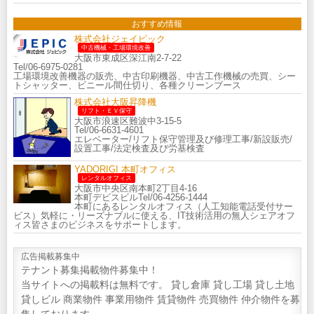
おすすめ情報
株式会社ジェイピック
中古機械・工場環境改善
大阪市東成区深江南2-7-22
Tel/06-6975-0281
工場環境改善機器の販売、中古印刷機器、中古工作機械の売買、シー
トシャッター、ビニール間仕切り、各種クリーンブース
株式会社大阪昇降機
リフト・ＥＶ保守
大阪市浪速区難波中3-15-5
Tel/06-6631-4601
エレベーター/リフト保守管理及び修理工事/新設販売/
設置工事/法定検査及び労基検査
YADORIGI 本町オフィス
レンタルオフィス
大阪市中央区南本町2丁目4-16
本町デビスビルTel/06-4256-1444
本町にあるレンタルオフィス（人工知能電話受付サー
ビス）気軽に・リーズナブルに使える、IT技術活用の無人シェアオフ
ィス皆さまのビジネスをサポートします。
広告掲載募集中
テナント募集掲載物件募集中！
当サイトへの掲載料は無料です。 貸し倉庫 貸し工場 貸し土地
貸しビル 商業物件 事業用物件 賃貸物件 売買物件 仲介物件を募