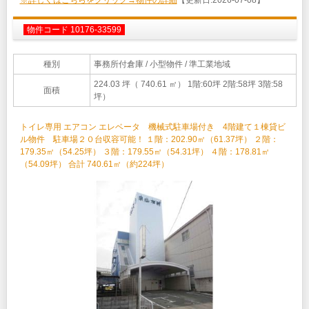
※詳しくはこちらをクリック→物件の詳細
【更新日:2026-07-08】
物件コード 10176-33599
種別
事務所付倉庫
/ 小型物件 / 準工業地域
224.03 坪（ 740.61 ㎡）
1階:60坪 2階:58坪 3階:58
面積
坪）
トイレ専用 エアコン エレベータ 機械式駐車場付き 4階建て１棟貸ビ
ル物件 駐車場２０台収容可能！ １階：202.90㎡（61.37坪） ２階：
179.35㎡（54.25坪） ３階：179.55㎡（54.31坪） ４階：178.81㎡
（54.09坪） 合計 740.61㎡（約224坪）