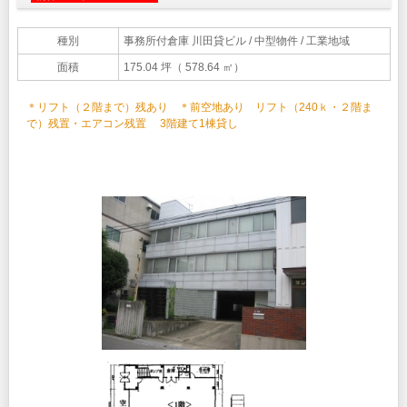
種別
事務所付倉庫 川田貸ビル
/ 中型物件 / 工業地域
面積
175.04 坪（ 578.64 ㎡）
＊リフト（２階まで）残あり ＊前空地あり リフト（240ｋ・２階ま
で）残置・エアコン残置 3階建て1棟貸し