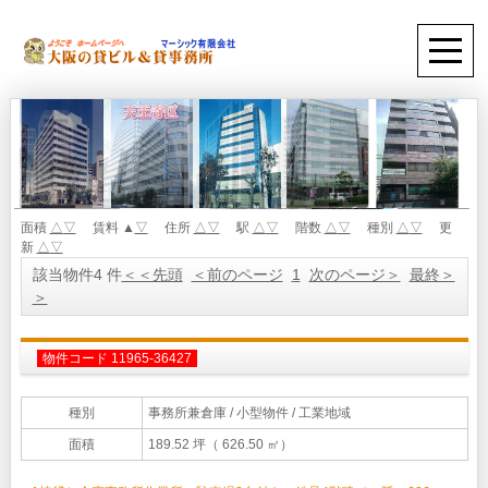
面積
△
▽
賃料 ▲
▽
住所
△
▽
駅
△
▽
階数
△
▽
種別
△
▽
更
新
△
▽
該当物件4 件
＜＜先頭
＜前のページ
1
次のページ＞
最終＞
＞
物件コード 11965-36427
種別
事務所兼倉庫
/ 小型物件 / 工業地域
面積
189.52 坪（ 626.50 ㎡）