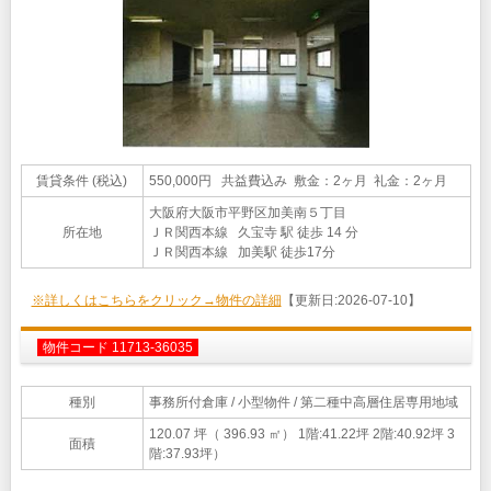
賃貸条件 (税込)
550,000円 共益費込み 敷金：2ヶ月 礼金：2ヶ月
大阪府大阪市平野区加美南５丁目
所在地
ＪＲ関西本線 久宝寺 駅 徒歩 14 分
ＪＲ関西本線 加美駅 徒歩17分
※詳しくはこちらをクリック→物件の詳細
【更新日:2026-07-10】
物件コード 11713-36035
種別
事務所付倉庫
/ 小型物件 / 第二種中高層住居専用地域
120.07 坪（ 396.93 ㎡）
1階:41.22坪 2階:40.92坪 3
面積
階:37.93坪）