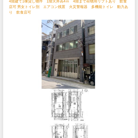
4階建て1棟貸し物件 1階天井高4ｍ 4階まで荷物用リフトあり 飲食
店可 男女トイレ別 エアコン残置 火災警報器 多機能トイレ 動力あ
り 飲食店可