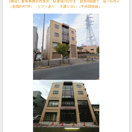
1棟貸し倉庫事務所作業所 駐車場3台付き 鉄骨4階建て 延べ626㎡
（各階約47坪） リフトあり 大通り沿い（中央環状線）