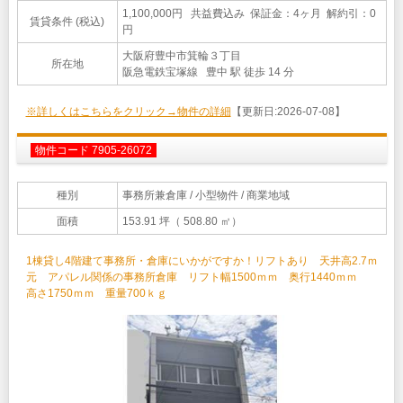
1,100,000円 共益費込み 保証金：4ヶ月 解約引：0
賃貸条件 (税込)
円
大阪府豊中市箕輪３丁目
所在地
阪急電鉄宝塚線 豊中 駅 徒歩 14 分
※詳しくはこちらをクリック→物件の詳細
【更新日:2026-07-08】
物件コード 7905-26072
種別
事務所兼倉庫
/ 小型物件 / 商業地域
面積
153.91 坪（ 508.80 ㎡）
1棟貸し4階建て事務所・倉庫にいかがですか！リフトあり 天井高2.7ｍ
元 アパレル関係の事務所倉庫 リフト幅1500ｍｍ 奥行1440ｍｍ
高さ1750ｍｍ 重量700ｋｇ