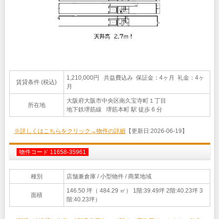
1,210,000円 共益費込み 保証金：4ヶ月 礼金：4ヶ
賃貸条件 (税込)
月
大阪府大阪市中央区南久宝寺町１丁目
所在地
地下鉄堺筋線 堺筋本町 駅 徒歩 6 分
※詳しくはこちらをクリック→物件の詳細
【更新日:2026-06-19】
物件コード 11658-35961
種別
店舗兼倉庫
/ 小型物件 / 商業地域
146.50 坪（ 484.29 ㎡）
1階:39.49坪 2階:40.23坪 3
面積
階:40.23坪）