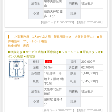
堺市美原区黒
所在地
消費税
税込表示
山
萩原天神駅 徒
交通
現状
歩 31 分
【物件コード:11866-36293】【更新日:2026-08-07】
小型事務所 1人から3人用 新規開業向き 大阪営業所に❕ ★条
件相談可 フリーレント相談
飲食相談 表店
■ 物販向き
■ サービス店舗
■ 医療向き
■ ショールーム
■ 写真スタジオ
■
ダンス教室
■ 美容室
種別
賃料
209,000円
店舗
面積
59.5㎡
共益費
62,700円
所在階
1階 建物一部
敷金
1,140,000円
地上 7 階建 /地
規模
礼金
1,045,000円
下1階
大阪市北区野
所在地
消費税
税込表示
崎町
扇町駅 徒歩 4
交通
現状
分
【物件コード:3209-29281】【更新日:2026-07-01】