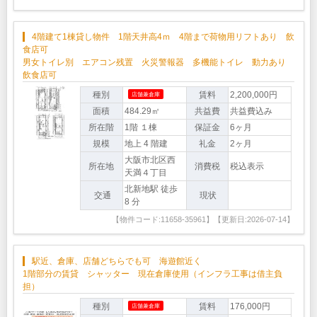
4階建て1棟貸し物件 1階天井高4ｍ 4階まで荷物用リフトあり 飲
食店可
男女トイレ別 エアコン残置 火災警報器 多機能トイレ 動力あり
飲食店可
種別
賃料
2,200,000円
店舗兼倉庫
面積
484.29㎡
共益費
共益費込み
所在階
1階 １棟
保証金
6ヶ月
規模
地上 4 階建
礼金
2ヶ月
大阪市北区西
所在地
消費税
税込表示
天満４丁目
北新地駅 徒歩
交通
現状
8 分
【物件コード:11658-35961】【更新日:2026-07-14】
駅近、倉庫、店舗どちらでも可 海遊館近く
1階部分の賃貸 シャッター 現在倉庫使用（インフラ工事は借主負
担）
種別
賃料
176,000円
店舗兼倉庫