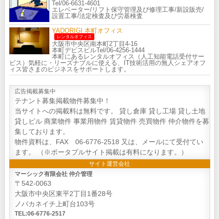
Tel/06-6631-4601
エレベーター/リフト保守管理及び修理工事/新設販売/
設置工事/法定検査及び労基検査
YADORIGI 本町オフィス
レンタルオフィス
大阪市中央区南本町2丁目4-16
本町デビスビルTel/06-4256-1444
本町にあるレンタルオフィス（人工知能電話受付サー
ビス）気軽に・リーズナブルに使える、IT技術活用の無人シェアオフ
ィス皆さまのビジネスをサポートします。
広告掲載募集中
テナント募集掲載物件募集中！
当サイトへの掲載料は無料です。 貸し倉庫 貸し工場 貸し土地
貸しビル 商業物件 事業用物件 賃貸物件 売買物件 仲介物件を募
集しております。
物件資料は、FAX 06-6776-2518 又は、メールにて受付てい
ます。 （※ポータプルサイト掲載は有料になります。）
サイト運営会社
マーシック有限会社 仲介管理
〒542-0063
大阪市中央区東平2丁目1番28号
ノバカネイチ上町台103号
TEL:06-6776-2517