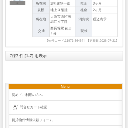
所在階
1階 建物一部
敷金
3ヶ月
規模
地上 3 階建
礼金
2ヶ月
大阪市西区南
所在地
消費税
税込表示
堀江４丁目
西長堀駅 徒歩
交通
現状
7 分
【物件コード:11971-36434】【更新日:2026-07-21】
7棟
7 件 [1-7] を表示
Menu
初めてご利用の方へ
問合せカート確認
賃貸物件情報依頼フォーム