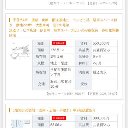
【物件コード:6160-32193】【更新日:2026-05-28】
平屋/54坪 店舗・倉庫 配送基地に コンビニ跡 駐車スペース付
き 敷地229坪 大型車可 旧170号線
沿道サービス店舗 飲食可 駐車スペース広いのが藤区長 市街化調整
区域
種別
賃料
550,000円
店舗兼倉庫
面積
178.51㎡
共益費
共益費込み
所在階
1階 １棟
保証金
6ヶ月
規模
地上 1 階建
解約引
2ヶ月
八尾市服部川
所在地
消費税
税込表示
２丁目
服部川駅 徒歩
交通
現状
10 分
【物件コード:11054-35017】【更新日:2026-08-07】
1階部分の賃貸（倉庫・店舗・事務所）中2階残置あり
種別
賃料
380,001円
店舗兼倉庫
面積
83.06㎡
共益費
共益費込み