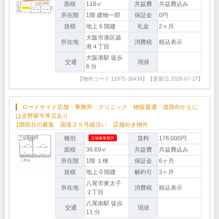
面積
118㎡
共益費
共益費込み
所在階
1階 建物一部
保証金
0円
規模
地上 6 階建
礼金
2ヶ月
大阪市港区築
所在地
消費税
税込表示
港４丁目
大阪港駅 徒歩
交通
現状
6 分
【物件コード:11975-36439】【更新日:2026-07-27】
ロードサイド店舗・事務所 クリニック 物販最適 道路向かえに
は吉野家牛丼店あり
1階部分の募集 国道２５号線沿い 店舗向き物件
種別
賃料
176,000円
店舗兼事務所
面積
36.69㎡
共益費
共益費込み
所在階
1階 １棟
保証金
6ヶ月
規模
地上 0 階建
解約引
3ヶ月
八尾市東太子
所在地
消費税
税込表示
２丁目
八尾南駅 徒歩
交通
現状
11 分