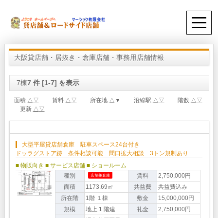
大阪貸店舗・居抜き・倉庫店舗・事務用店舗情報
7棟
7 件 [1-7] を表示
面積
△
▽
賃料
△
▽
所在地
△
▼ 沿線駅
△
▽
階数
△
▽
更新
△
▽
大型平屋貸店舗倉庫 駐車スペース24台付き
ドッラグストア跡 条件相談可能 間口拡大相談 3トン規制あり
■ 物販向き
■ サービス店舗
■ ショールーム
種別
賃料
2,750,000円
店舗兼倉庫
面積
1173.69㎡
共益費
共益費込み
所在階
1階 １棟
敷金
15,000,000円
規模
地上 1 階建
礼金
2,750,000円