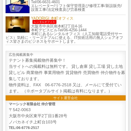
Tel/06-6631-4601
エレベーター/リフト保守管理及び修理工事/新設販売/
設置工事/法定検査及び労基検査
YADORIGI 本町オフィス
レンタルオフィス
大阪市中央区南本町2丁目4-16
本町デビスビルTel/06-4256-1444
本町にあるレンタルオフィス（人工知能電話受付サー
ビス）気軽に・リーズナブルに使える、IT技術活用の無人シェアオフ
ィス皆さまのビジネスをサポートします。
広告掲載募集中
テナント募集掲載物件募集中！
当サイトへの掲載料は無料です。 貸し倉庫 貸し工場 貸し土地
貸しビル 商業物件 事業用物件 賃貸物件 売買物件 仲介物件を募
集しております。
物件資料は、FAX 06-6776-2518 又は、メールにて受付てい
ます。 （※ポータプルサイト掲載は有料になります。）
サイト運営会社
マーシック有限会社 仲介管理
〒542-0063
大阪市中央区東平2丁目1番28号
ノバカネイチ上町台103号
TEL:06-6776-2517