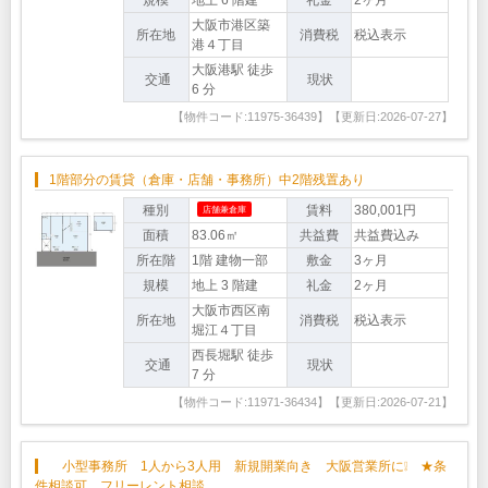
大阪市港区築
所在地
消費税
税込表示
港４丁目
大阪港駅 徒歩
交通
現状
6 分
【物件コード:11975-36439】【更新日:2026-07-27】
1階部分の賃貸（倉庫・店舗・事務所）中2階残置あり
種別
賃料
380,001円
店舗兼倉庫
面積
83.06㎡
共益費
共益費込み
所在階
1階 建物一部
敷金
3ヶ月
規模
地上 3 階建
礼金
2ヶ月
大阪市西区南
所在地
消費税
税込表示
堀江４丁目
西長堀駅 徒歩
交通
現状
7 分
【物件コード:11971-36434】【更新日:2026-07-21】
小型事務所 1人から3人用 新規開業向き 大阪営業所に❕ ★条
件相談可 フリーレント相談