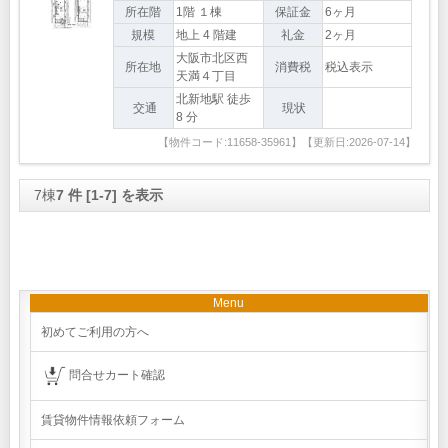
所在階
1階 １棟
保証金
6ヶ月
規模
地上 4 階建
礼金
2ヶ月
大阪市北区西
所在地
消費税
税込表示
天満４丁目
北新地駅 徒歩
交通
現状
8 分
【物件コード:11658-35961】【更新日:2026-07-14】
7棟
7 件 [1-7] を表示
Menu
初めてご利用の方へ
問合せカート確認
賃貸物件情報依頼フォーム