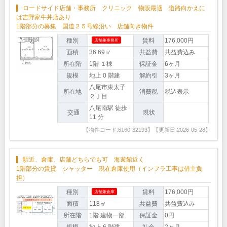
ロードサイド店舗・事務所 クリニック 物販最適 道路向かえに
は吉野家牛丼店あり
1階部分の募集 国道２５号線沿い 店舗向き物件
種別
賃料
176,000円
店舗兼事務所
面積
36.69㎡
共益費
共益費込み
所在階
1階 １棟
保証金
6ヶ月
規模
地上 0 階建
解約引
3ヶ月
八尾市東太子
所在地
消費税
税込表示
２丁目
八尾南駅 徒歩
交通
現状
11 分
【物件コード:6160-32193】【更新日:2026-05-28】
駅近、倉庫、店舗どちらでも可 海遊館近く
1階部分の賃貸 シャッター 現在倉庫使用（インフラ工事は借主負
担）
種別
賃料
176,000円
店舗兼倉庫
面積
118㎡
共益費
共益費込み
所在階
1階 建物一部
保証金
0円
規模
地上 6 階建
礼金
2ヶ月