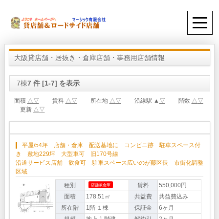
大阪貸店舗・居抜き・倉庫店舗・事務用店舗情報
7棟
7 件 [1-7] を表示
面積
△
▽
賃料
△
▽
所在地
△
▽
沿線駅 ▲
▽
階数
△
▽
更新
△
▽
平屋/54坪 店舗・倉庫 配送基地に コンビニ跡 駐車スペース付
き 敷地229坪 大型車可 旧170号線
沿道サービス店舗 飲食可 駐車スペース広いのが藤区長 市街化調整
区域
種別
賃料
550,000円
店舗兼倉庫
面積
178.51㎡
共益費
共益費込み
所在階
1階 １棟
保証金
6ヶ月
規模
地上 1 階建
解約引
2ヶ月