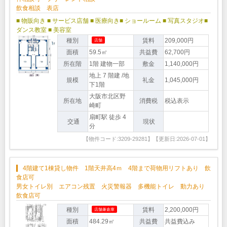
飲食相談 表店
■ 物販向き
■ サービス店舗
■ 医療向き
■ ショールーム
■ 写真スタジオ
■
ダンス教室
■ 美容室
種別
賃料
209,000円
店舗
面積
59.5㎡
共益費
62,700円
所在階
1階 建物一部
敷金
1,140,000円
地上 7 階建 /地
規模
礼金
1,045,000円
下1階
大阪市北区野
所在地
消費税
税込表示
崎町
扇町駅 徒歩 4
交通
現状
分
【物件コード:3209-29281】【更新日:2026-07-01】
4階建て1棟貸し物件 1階天井高4ｍ 4階まで荷物用リフトあり 飲
食店可
男女トイレ別 エアコン残置 火災警報器 多機能トイレ 動力あり
飲食店可
種別
賃料
2,200,000円
店舗兼倉庫
面積
484.29㎡
共益費
共益費込み