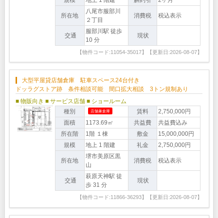
八尾市服部川
所在地
消費税
税込表示
２丁目
服部川駅 徒歩
交通
現状
10 分
【物件コード:11054-35017】【更新日:2026-08-07】
大型平屋貸店舗倉庫 駐車スペース24台付き
ドッラグストア跡 条件相談可能 間口拡大相談 3トン規制あり
■ 物販向き
■ サービス店舗
■ ショールーム
種別
賃料
2,750,000円
店舗兼倉庫
面積
1173.69㎡
共益費
共益費込み
所在階
1階 １棟
敷金
15,000,000円
規模
地上 1 階建
礼金
2,750,000円
堺市美原区黒
所在地
消費税
税込表示
山
萩原天神駅 徒
交通
現状
歩 31 分
【物件コード:11866-36293】【更新日:2026-08-07】