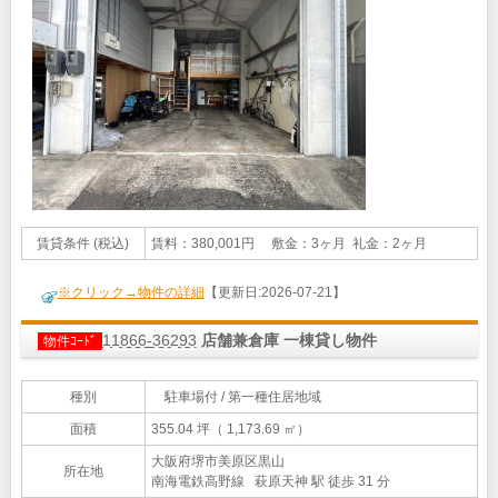
賃貸条件 (税込)
賃料：380,001円 敷金：3ヶ月 礼金：2ヶ月
※クリック→物件の詳細
【更新日:2026-07-21】
11866-36293
店舗兼倉庫 一棟貸し物件
物件ｺｰﾄﾞ
種別
駐車場付 / 第一種住居地域
面積
355.04 坪（ 1,173.69 ㎡）
大阪府堺市美原区黒山
所在地
南海電鉄高野線 萩原天神 駅 徒歩 31 分