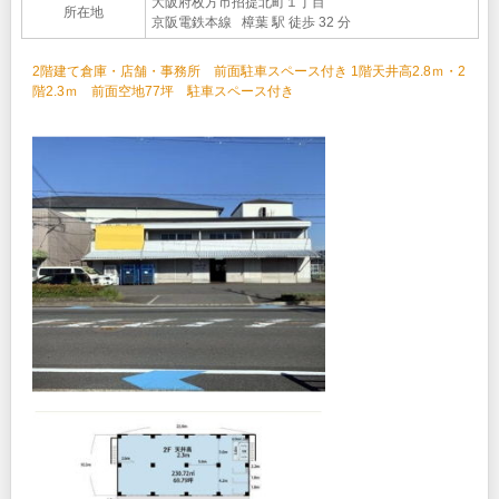
大阪府枚方市招提北町１丁目
所在地
京阪電鉄本線 樟葉 駅 徒歩 32 分
2階建て倉庫・店舗・事務所 前面駐車スペース付き 1階天井高2.8ｍ・2
階2.3ｍ 前面空地77坪 駐車スペース付き