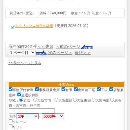
賃貸条件 (税込)
賃料：748,000円 敷金：3ヶ月 礼金：2ヶ月
※クリック→物件の詳細
【更新日:2026-07-01】
該当物件242 件
＜＜先頭
＜前のページ
次のページ＞
最終＞＞
<< 前のページに戻る
検索Menu
事務所付倉庫
事務所兼倉庫
倉庫
倉庫兼工場
工場
店舗兼
倉庫
全選択解除
地域：
全域
大阪市内
大阪北部
大阪東部
大阪南部
尼崎
市・西宮市・神戸市
面積:
～
クレーン
リフト