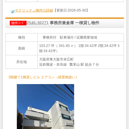
※クリック→物件の詳細
【更新日:2026-05-30】
2546-36271
事務所兼倉庫 一棟貸し物件
物件ｺｰﾄﾞ
種別
事務所付 駐車場付 / 近隣商業地域
103.27 坪（ 341.40 ㎡）
1階:34.42坪 2階:34.42坪 3
面積
階:34.42坪）
大阪府東大阪市末広町
所在地
近鉄難波・奈良線 瓢箪山 駅 徒歩 7 分
3階建て1棟貸しビル エアコン（残置物扱い）