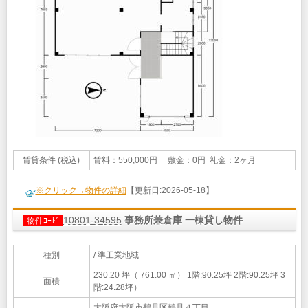
賃貸条件 (税込)
賃料：550,000円 敷金：0円 礼金：2ヶ月
※クリック→物件の詳細
【更新日:2026-05-18】
10801-34595
事務所兼倉庫 一棟貸し物件
物件ｺｰﾄﾞ
種別
/ 準工業地域
230.20 坪（ 761.00 ㎡）
1階:90.25坪 2階:90.25坪 3
面積
階:24.28坪）
大阪府大阪市鶴見区鶴見４丁目