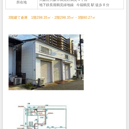
所在地
地下鉄長堀鶴見緑地線 今福鶴見 駅 徒歩 8 分
3階建て倉庫 1階298.35㎡・2階298.35㎡・3階80.27㎡