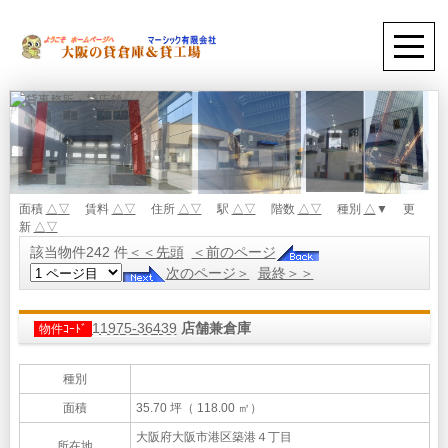
面積
△
▽
賃料
△
▽
住所
△
▽
駅
△
▽
階数
△
▽
種別
△
▼ 更
新
△
▽
該当物件242 件
＜＜先頭
＜前のページ
次のページ＞
最終＞＞
11975-36439
店舗兼倉庫
物件ｺｰﾄﾞ
種別
面積
35.70 坪（ 118.00 ㎡）
大阪府大阪市港区築港４丁目
所在地