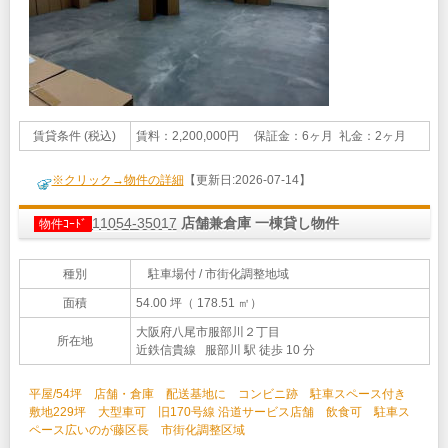
賃貸条件 (税込)
賃料：2,200,000円 保証金：6ヶ月 礼金：2ヶ月
※クリック→物件の詳細
【更新日:2026-07-14】
11054-35017
店舗兼倉庫 一棟貸し物件
物件ｺｰﾄﾞ
種別
駐車場付 / 市街化調整地域
面積
54.00 坪（ 178.51 ㎡）
大阪府八尾市服部川２丁目
所在地
近鉄信貴線 服部川 駅 徒歩 10 分
平屋/54坪 店舗・倉庫 配送基地に コンビニ跡 駐車スペース付き
敷地229坪 大型車可 旧170号線 沿道サービス店舗 飲食可 駐車ス
ペース広いのが藤区長 市街化調整区域