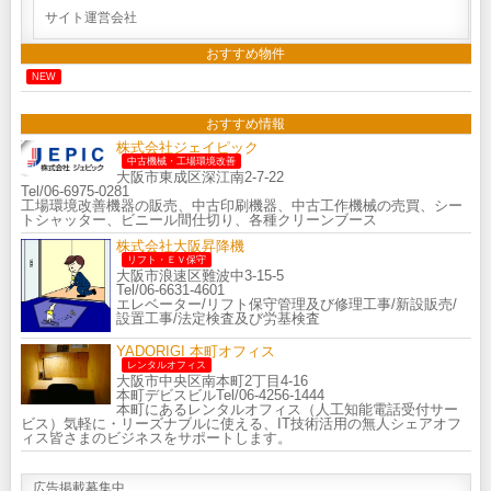
サイト運営会社
おすすめ物件
NEW
おすすめ情報
株式会社ジェイピック
中古機械・工場環境改善
大阪市東成区深江南2-7-22
Tel/06-6975-0281
工場環境改善機器の販売、中古印刷機器、中古工作機械の売買、シー
トシャッター、ビニール間仕切り、各種クリーンブース
株式会社大阪昇降機
リフト・ＥＶ保守
大阪市浪速区難波中3-15-5
Tel/06-6631-4601
エレベーター/リフト保守管理及び修理工事/新設販売/
設置工事/法定検査及び労基検査
YADORIGI 本町オフィス
レンタルオフィス
大阪市中央区南本町2丁目4-16
本町デビスビルTel/06-4256-1444
本町にあるレンタルオフィス（人工知能電話受付サー
ビス）気軽に・リーズナブルに使える、IT技術活用の無人シェアオフ
ィス皆さまのビジネスをサポートします。
広告掲載募集中