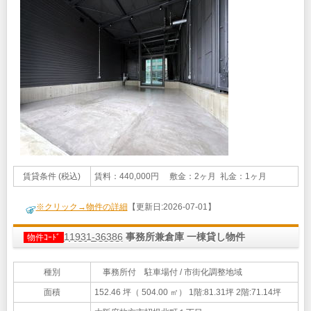
賃貸条件 (税込)
賃料：440,000円 敷金：2ヶ月 礼金：1ヶ月
※クリック→物件の詳細
【更新日:2026-07-01】
11931-36386
事務所兼倉庫 一棟貸し物件
物件ｺｰﾄﾞ
種別
事務所付 駐車場付 / 市街化調整地域
面積
152.46 坪（ 504.00 ㎡）
1階:81.31坪 2階:71.14坪