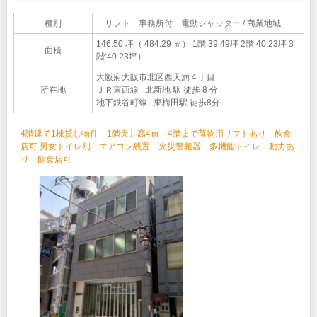
種別
リフト 事務所付 電動シャッター / 商業地域
146.50 坪（ 484.29 ㎡）
1階:39.49坪 2階:40.23坪 3
面積
階:40.23坪）
大阪府大阪市北区西天満４丁目
所在地
ＪＲ東西線 北新地 駅 徒歩 8 分
地下鉄谷町線 東梅田駅 徒歩8分
4階建て1棟貸し物件 1階天井高4ｍ 4階まで荷物用リフトあり 飲食
店可 男女トイレ別 エアコン残置 火災警報器 多機能トイレ 動力あ
り 飲食店可