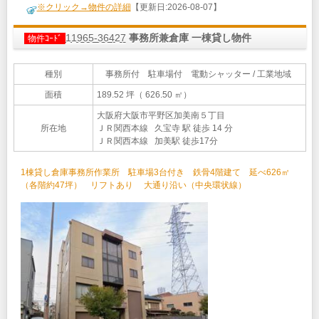
※クリック→物件の詳細
【更新日:2026-08-07】
11965-36427
事務所兼倉庫 一棟貸し物件
物件ｺｰﾄﾞ
種別
事務所付 駐車場付 電動シャッター / 工業地域
面積
189.52 坪（ 626.50 ㎡）
大阪府大阪市平野区加美南５丁目
所在地
ＪＲ関西本線 久宝寺 駅 徒歩 14 分
ＪＲ関西本線 加美駅 徒歩17分
1棟貸し倉庫事務所作業所 駐車場3台付き 鉄骨4階建て 延べ626㎡
（各階約47坪） リフトあり 大通り沿い（中央環状線）