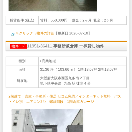
賃貸条件 (税込)
賃料：550,000円 敷金：2ヶ月 礼金：2ヶ月
※クリック→物件の詳細
【更新日:2026-07-10】
11951-36411
事務所兼倉庫 一棟貸し物件
物件ｺｰﾄﾞ
種別
/ 商業地域
面積
31.36 坪（ 103.66 ㎡）
1階:13.07坪 2階:13.07坪
大阪府大阪市西区九条南２丁目
所在地
地下鉄中央線 九条 駅 徒歩 4 分
2階建て 倉庫・事務所・住居 セコム完備／インターネット無料 バス
トイレ別 エアコン2台 螺旋階段 1階倉庫ガレージ