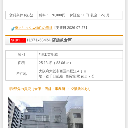
賃貸条件 (税込)
賃料：176,000円 保証金：0円 礼金：2ヶ月
※クリック→物件の詳細
【更新日:2026-07-27】
11971-36434
店舗兼倉庫
物件ｺｰﾄﾞ
種別
/ 準工業地域
面積
25.13 坪（ 83.06 ㎡）
大阪府大阪市西区南堀江４丁目
所在地
地下鉄千日前線 西長堀 駅 徒歩 7 分
1階部分の賃貸（倉庫・店舗・事務所）中2階残置あり