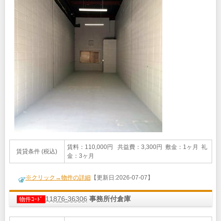
賃料：110,000円 共益費：3,300円 敷金：1ヶ月 礼
賃貸条件 (税込)
金：3ヶ月
※クリック→物件の詳細
【更新日:2026-07-07】
11876-36306
事務所付倉庫
物件ｺｰﾄﾞ