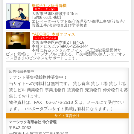
株式会社大阪昇降機
リフト・ＥＶ保守
大阪市浪速区難波中3-15-5
Tel/06-6631-4601
エレベーター/リフト保守管理及び修理工事/新設販売/
設置工事/法定検査及び労基検査
YADORIGI 本町オフィス
レンタルオフィス
大阪市中央区南本町2丁目4-16
本町デビスビルTel/06-4256-1444
本町にあるレンタルオフィス（人工知能電話受付サー
ビス）気軽に・リーズナブルに使える、IT技術活用の無人シェアオフ
ィス皆さまのビジネスをサポートします。
広告掲載募集中
テナント募集掲載物件募集中！
当サイトへの掲載料は無料です。 貸し倉庫 貸し工場 貸し土地
貸しビル 商業物件 事業用物件 賃貸物件 売買物件 仲介物件を募
集しております。
物件資料は、FAX 06-6776-2518 又は、メールにて受付てい
ます。 （※ポータプルサイト掲載は有料になります。）
サイト運営会社
マーシック有限会社 仲介管理
〒542-0063