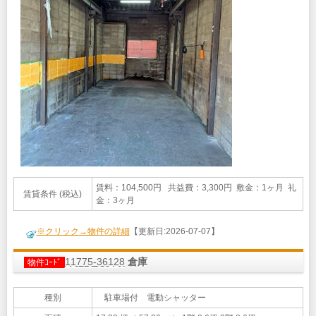
賃料：104,500円 共益費：3,300円 敷金：1ヶ月 礼
賃貸条件 (税込)
金：3ヶ月
※クリック→物件の詳細
【更新日:2026-07-07】
11775-36128
倉庫
物件ｺｰﾄﾞ
種別
駐車場付 電動シャッター