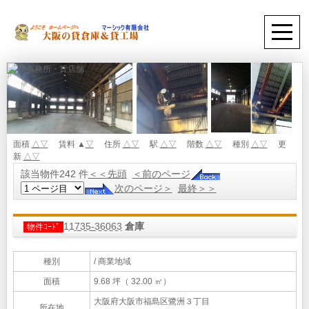
面積
△
▽
賃料 ▲
▽
住所
△
▽
駅
△
▽
階数
△
▽
種別
△
▽
更
新
△
▽
該当物件242 件
＜＜先頭
＜前のページ
次のページ＞
最終＞＞
11735-36063
倉庫
物件ｺｰﾄﾞ
種別
/ 商業地域
面積
9.68 坪（ 32.00 ㎡）
大阪府大阪市福島区鷺洲３丁目
所在地