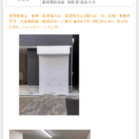
阪神電鉄本線 福島 駅 徒歩 6 分
使用使途は、倉庫・駐車場のみ 賃貸部分は1階のみ 注）店舗・事務所
不可 九条梅田線（幅員25m）に面す ★約9.7坪（間口約1.4m・高さ約
2.2m）シャッター・トイレ付