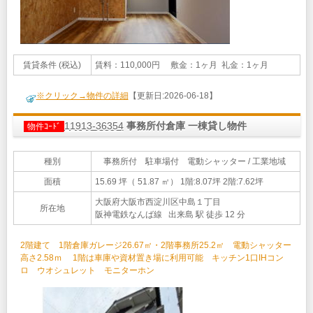
賃貸条件 (税込)
賃料：110,000円 敷金：1ヶ月 礼金：1ヶ月
※クリック→物件の詳細
【更新日:2026-06-18】
11913-36354
事務所付倉庫 一棟貸し物件
物件ｺｰﾄﾞ
種別
事務所付 駐車場付 電動シャッター / 工業地域
面積
15.69 坪（ 51.87 ㎡）
1階:8.07坪 2階:7.62坪
大阪府大阪市西淀川区中島１丁目
所在地
阪神電鉄なんば線 出来島 駅 徒歩 12 分
2階建て 1階倉庫ガレージ26.67㎡・2階事務所25.2㎡ 電動シャッター
高さ2.58ｍ 1階は車庫や資材置き場に利用可能 キッチン1口IHコン
ロ ウオシュレット モニターホン