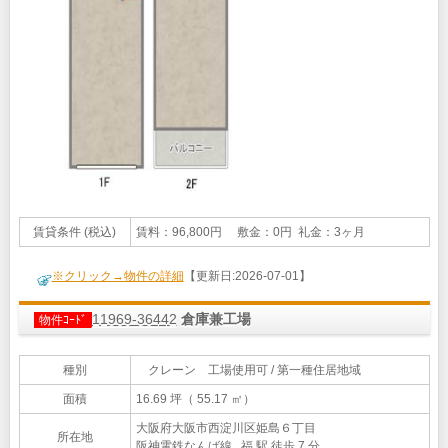
賃貸条件 (税込)
賃料：96,800円 敷金：0円 礼金：3ヶ月
※クリック→物件の詳細
【更新日:2026-07-01】
11969-36442
倉庫兼工場
物件ｺｰﾄﾞ
種別
クレーン 工場使用可 / 第一種住居地域
面積
16.69 坪（ 55.17 ㎡）
大阪府大阪市西淀川区姫島６丁目
所在地
阪神電鉄なんば線 福 駅 徒歩 7 分