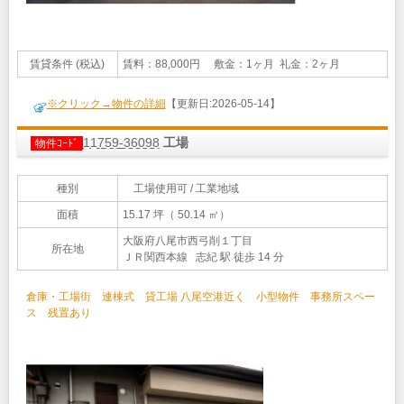
賃貸条件 (税込)
賃料：88,000円 敷金：1ヶ月 礼金：2ヶ月
※クリック→物件の詳細
【更新日:2026-05-14】
11759-36098
工場
物件ｺｰﾄﾞ
種別
工場使用可 / 工業地域
面積
15.17 坪（ 50.14 ㎡）
大阪府八尾市西弓削１丁目
所在地
ＪＲ関西本線 志紀 駅 徒歩 14 分
倉庫・工場街 連棟式 貸工場 八尾空港近く 小型物件 事務所スペー
ス 残置あり