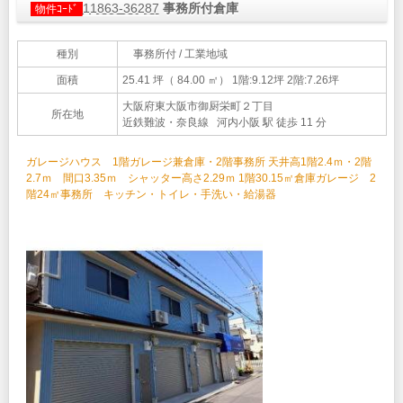
11863-36287
事務所付倉庫
物件ｺｰﾄﾞ
種別
事務所付 / 工業地域
面積
25.41 坪（ 84.00 ㎡）
1階:9.12坪 2階:7.26坪
大阪府東大阪市御厨栄町２丁目
所在地
近鉄難波・奈良線 河内小阪 駅 徒歩 11 分
ガレージハウス 1階ガレージ兼倉庫・2階事務所 天井高1階2.4ｍ・2階
2.7ｍ 間口3.35ｍ シャッター高さ2.29ｍ 1階30.15㎡倉庫ガレージ 2
階24㎡事務所 キッチン・トイレ・手洗い・給湯器