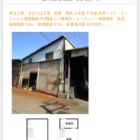
床は土間 まわりは工場、倉庫 電気,上水道,下水道,共同トイレ ２ｔ
クレーン残置物有 中2階あり（事務所）２ｔクレーン残置物有 私道
接道接面 3.8ｍ 接道幅員 5.2ｍ 駐車場月額 16,500円