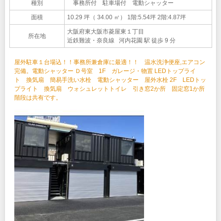
種別
事務所付 駐車場付 電動シャッター
面積
10.29 坪（ 34.00 ㎡）
1階:5.54坪 2階:4.87坪
大阪府東大阪市菱屋東１丁目
所在地
近鉄難波・奈良線 河内花園 駅 徒歩 9 分
屋外駐車１台場込！！事務所兼倉庫に最適！！ 温水洗浄便座,エアコン
完備。電動シャッター Ｄ号室 1F ガレージ・物置 LEDトップライ
ト 換気扇 簡易手洗い水栓 電動シャッター 屋外水栓 2F LEDトッ
プライト 換気扇 ウォシュレットトイレ 引き窓2か所 固定窓1か所
階段は共有です。