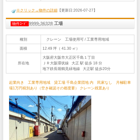
※クリック→物件の詳細
【更新日:2026-07-27】
9999-36328
工場
物件ｺｰﾄﾞ
種別
クレーン 工場使用可 / 工業専用地域
面積
12.49 坪（ 41.30 ㎡）
大阪府大阪市大正区千島１丁目
所在地
ＪＲ大阪環状線 大正 駅 徒歩 18 分
地下鉄長堀鶴見緑地線 大正駅 徒歩20分
起業向き 工業専用地域 貸工場 千島企業団地 内 民家なし 月極駐車
場1万円税別あり（空き確認その都度要） クレーン残置あり