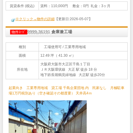
賃貸条件 (税込)
賃料：110,000円 敷金：0円 礼金：3ヶ月
※クリック→物件の詳細
【更新日:2026-05-07】
9999-36191
倉庫兼工場
物件ｺｰﾄﾞ
種別
工場使用可 / 工業専用地域
面積
12.49 坪（ 41.30 ㎡）
大阪府大阪市大正区千島１丁目
所在地
ＪＲ大阪環状線 大正 駅 徒歩 18 分
地下鉄長堀鶴見緑地線 大正駅 徒歩20分
起業向き 工業専用地域 貸工場 千島企業団地 内 民家なし 月極駐車
場1万円税別あり（空き確認その都度要） 天井高4ｍ