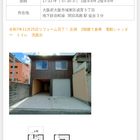
面積
17.33 坪（ 57.30 ㎡）
1階:8.6坪 2階:8.6坪
大阪府大阪市城東区成育５丁目
所在地
地下鉄谷町線 関目高殿 駅 徒歩 3 分
令和7年11月25日リフォーム完了！ 左側 2階建て倉庫 電動シャッタ
ー トイレ 洗面台