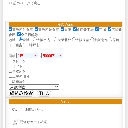
<< 前のページに戻る
検索Menu
事務所付倉庫
事務所兼倉庫
倉庫
倉庫兼工場
工場
店舗兼
倉庫
全選択解除
地域：
全域
大阪市内
大阪北部
大阪東部
大阪南部
尼崎
市・西宮市・神戸市
面積:
～
クレーン
リフト
事務所付
工場使用可
駐車場付
Menu
初めてご利用の方へ
問合せカート確認