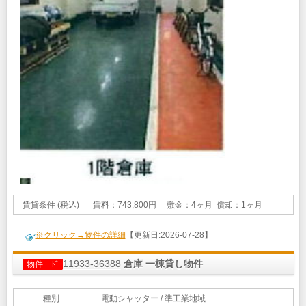
賃貸条件 (税込)
賃料：743,800円 敷金：4ヶ月 償却：1ヶ月
※クリック→物件の詳細
【更新日:2026-07-28】
11933-36388
倉庫 一棟貸し物件
物件ｺｰﾄﾞ
種別
電動シャッター / 準工業地域