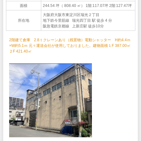
面積
244.54 坪（ 808.40 ㎡）
1階:117.07坪 2階:127.47坪
大阪府大阪市東淀川区瑞光２丁目
所在地
地下鉄今里筋線 瑞光四丁目 駅 徒歩 4 分
阪急電鉄京都線 上新庄駅 徒歩10分
2階建て倉庫 2.8ｔクレーンあり（残置物）電動シャッター H約4.4ｍ
×W約5.1ｍ 元々運送会社が使用しておりました。建物面積１F 387.00㎡
２F 421.40㎡