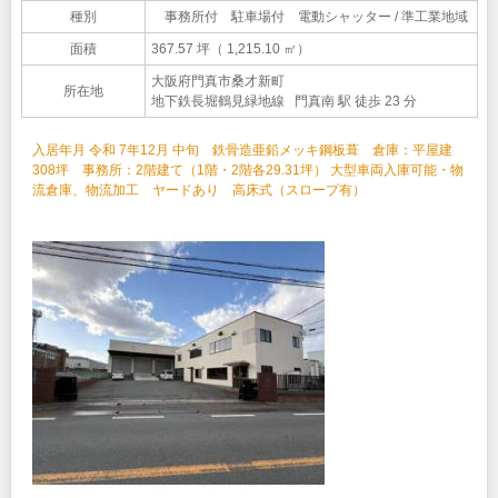
種別
事務所付 駐車場付 電動シャッター / 準工業地域
面積
367.57 坪（ 1,215.10 ㎡）
大阪府門真市桑才新町
所在地
地下鉄長堀鶴見緑地線 門真南 駅 徒歩 23 分
入居年月 令和 7年12月 中旬 鉄骨造亜鉛メッキ鋼板葺 倉庫：平屋建
308坪 事務所：2階建て（1階・2階各29.31坪） 大型車両入庫可能・物
流倉庫、物流加工 ヤードあり 高床式（スロープ有）