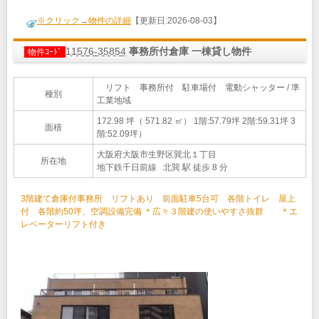
※クリック→物件の詳細
【更新日:2026-08-03】
11576-35854
事務所付倉庫 一棟貸し物件
物件ｺｰﾄﾞ
リフト 事務所付 駐車場付 電動シャッター / 準
種別
工業地域
172.98 坪（ 571.82 ㎡）
1階:57.79坪 2階:59.31坪 3
面積
階:52.09坪）
大阪府大阪市生野区巽北１丁目
所在地
地下鉄千日前線 北巽 駅 徒歩 8 分
3階建て倉庫付事務所 リフトあり 前面駐車5台可 各階トイレ 屋上
付 各階約50坪、空調設備完備 ＊広々３階建の使いやすさ抜群 ＊エ
レベーターリフト付き