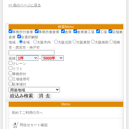
<< 前のページに戻る
検索Menu
事務所付倉庫
事務所兼倉庫
倉庫
倉庫兼工場
工場
店舗兼
倉庫
全選択解除
地域：
全域
大阪市内
大阪北部
大阪東部
大阪南部
尼崎
市・西宮市・神戸市
面積:
～
クレーン
リフト
事務所付
工場使用可
駐車場付
Menu
初めてご利用の方へ
問合せカート確認