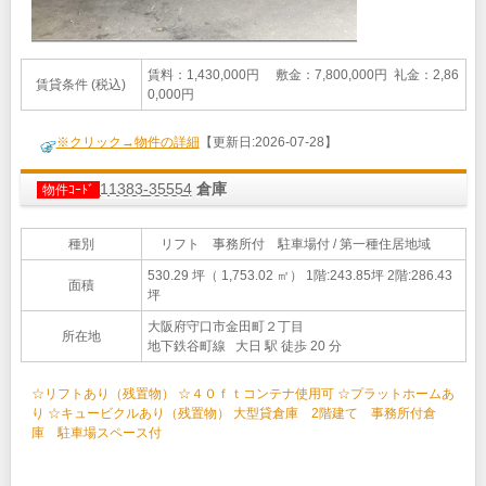
賃料：1,430,000円 敷金：7,800,000円 礼金：2,86
賃貸条件 (税込)
0,000円
※クリック→物件の詳細
【更新日:2026-07-28】
11383-35554
倉庫
物件ｺｰﾄﾞ
種別
リフト 事務所付 駐車場付 / 第一種住居地域
530.29 坪（ 1,753.02 ㎡）
1階:243.85坪 2階:286.43
面積
坪
大阪府守口市金田町２丁目
所在地
地下鉄谷町線 大日 駅 徒歩 20 分
☆リフトあり（残置物） ☆４０ｆｔコンテナ使用可 ☆プラットホームあ
り ☆キュービクルあり（残置物） 大型貸倉庫 2階建て 事務所付倉
庫 駐車場スペース付