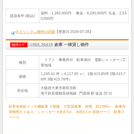
賃料：1,265,000円 敷金：9,200,000円 礼金：2,53
賃貸条件 (税込)
0,000円
※クリック→物件の詳細
【更新日:2026-07-28】
11958-36418
倉庫 一棟貸し物件
物件ｺｰﾄﾞ
リフト 事務所付 駐車場付 電動シャッター / 工
種別
業地域
1,245.41 坪（ 4,117.05 ㎡）
1階:413.85坪 2階:415.7
面積
8坪 3階:415.78坪）
大阪府大東市新田北町
所在地
地下鉄長堀鶴見緑地線 門真南 駅 徒歩 20 分
鉄骨造亜鉛メッキ鋼板葺 ３階建 大型貸倉庫 各階 約1368㎡ 倉庫内
荷物用ＥＶあり シャッター Ｈ約4.5ｍ、Ｗ約5.1ｍ 前面ヤード 駐車ス
ペース