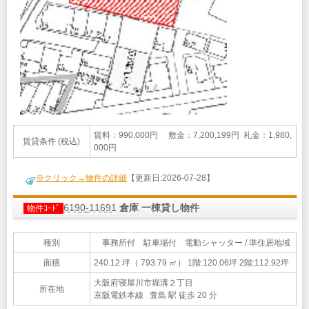
賃料：990,000円 敷金：7,200,199円 礼金：1,980,
賃貸条件 (税込)
000円
※クリック→物件の詳細
【更新日:2026-07-28】
6190-11691
倉庫 一棟貸し物件
物件ｺｰﾄﾞ
種別
事務所付 駐車場付 電動シャッター / 準住居地域
面積
240.12 坪（ 793.79 ㎡）
1階:120.06坪 2階:112.92坪
大阪府寝屋川市堀溝２丁目
所在地
京阪電鉄本線 萱島 駅 徒歩 20 分