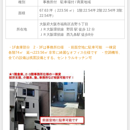
種別
事務所付 駐車場付 / 商業地域
67.63 坪（ 223.56 ㎡）
1階:22.54坪 2階:22.54坪 3階:
面積
22.54坪）
大阪府大阪市福島区吉野５丁目
所在地
ＪＲ大阪環状線 野田 駅 徒歩 12 分
ＪＲ大阪環状線 西九条駅 徒歩8分
・1F倉庫部分 2・3Fは事務所仕様 ・前面空地に駐車可能 一棟貸
各階74㎡ 延べ223.56㎡ 非常に綺麗なオフィス仕様です ・空調機等、
全ての設備は残置設備とする。セントラルキッチン可