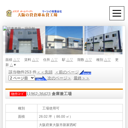
面積
△
▽
賃料
△
▽
住所
△
▽
駅
△
▽
階数
△
▽
種別
△
▽
更
新
△
▼
該当物件253 件
＜＜先頭
＜前のページ
次のページ＞
最終＞＞
11962-36423
倉庫兼工場
物件ｺｰﾄﾞ
種別
工場使用可
面積
26.02 坪（ 86.00 ㎡）
大阪府東大阪市新家西町