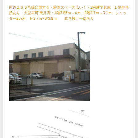
国道１６３号線に面する・駐車スペース広い！・2階建て倉庫 1 階事務
所あり 大型車可 天井高：1階3.85ｍ～4ｍ・2階2.7ｍ～3.1ｍ シャッ
ター2カ所 Ｈ3.7ｍ×Ｗ3.8ｍ 吹き抜け一部あり