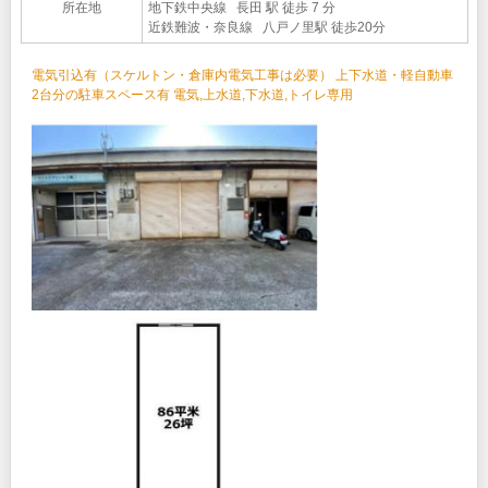
所在地
地下鉄中央線 長田 駅 徒歩 7 分
近鉄難波・奈良線 八戸ノ里駅 徒歩20分
電気引込有（スケルトン・倉庫内電気工事は必要） 上下水道・軽自動車
2台分の駐車スペース有 電気,上水道,下水道,トイレ専用