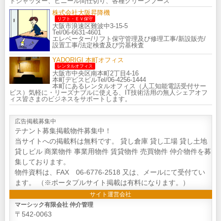
トシャッター、ビニール間仕切り、各種クリーンブース
株式会社大阪昇降機
リフト・ＥＶ保守
大阪市浪速区難波中3-15-5
Tel/06-6631-4601
エレベーター/リフト保守管理及び修理工事/新設販売/
設置工事/法定検査及び労基検査
YADORIGI 本町オフィス
レンタルオフィス
大阪市中央区南本町2丁目4-16
本町デビスビルTel/06-4256-1444
本町にあるレンタルオフィス（人工知能電話受付サー
ビス）気軽に・リーズナブルに使える、IT技術活用の無人シェアオフ
ィス皆さまのビジネスをサポートします。
広告掲載募集中
テナント募集掲載物件募集中！
当サイトへの掲載料は無料です。 貸し倉庫 貸し工場 貸し土地
貸しビル 商業物件 事業用物件 賃貸物件 売買物件 仲介物件を募
集しております。
物件資料は、FAX 06-6776-2518 又は、メールにて受付てい
ます。 （※ポータプルサイト掲載は有料になります。）
サイト運営会社
マーシック有限会社 仲介管理
〒542-0063