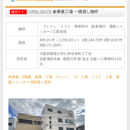
11855-36279
倉庫兼工場 一棟貸し物件
物件ｺｰﾄﾞ
クレーン リフト 事務所付 駐車場付 電動シャ
種別
ッター / 工業地域
469.16 坪（ 1,550.93 ㎡）
1階:144.78坪 2階:10.87坪
面積
3階:171.26坪）
大阪府寝屋川市仁和寺本町４丁目
所在地
京阪電鉄本線 寝屋川市 駅 徒歩 京阪バス乗車約11分
分
鉄骨造／4階建 倉庫・工場 クレーン ２t １基 リフト １基 電
動シャッター 現状渡し原則