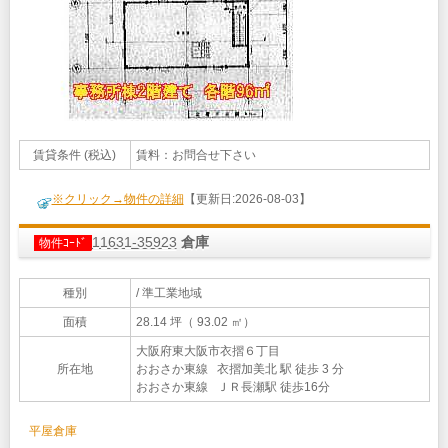
賃貸条件 (税込)
賃料：お問合せ下さい
※クリック→物件の詳細
【更新日:2026-08-03】
11631-35923
倉庫
物件ｺｰﾄﾞ
種別
/ 準工業地域
面積
28.14 坪（ 93.02 ㎡）
大阪府東大阪市衣摺６丁目
所在地
おおさか東線 衣摺加美北 駅 徒歩 3 分
おおさか東線 ＪＲ長瀬駅 徒歩16分
平屋倉庫