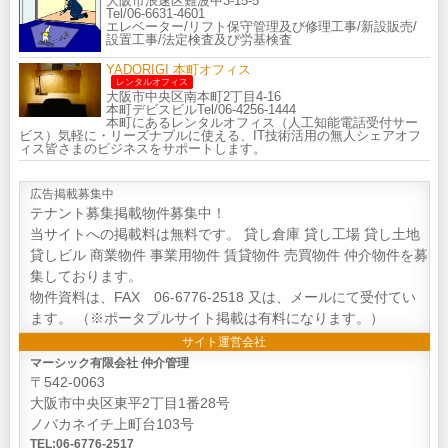
大阪市浪速区難波中3-15-5
Tel/06-6631-4601
エレベーター/リフト保守管理及び修理工事/新設販売/
設置工事/法定検査及び労基検査
YADORIGI 本町オフィス
レンタルオフィス
大阪市中央区南本町2丁目4-16
本町デビスビルTel/06-4256-1444
本町にあるレンタルオフィス（人工知能電話受付サー
ビス）気軽に・リーズナブルに使える、IT技術活用の無人シェアオフ
ィス皆さまのビジネスをサポートします。
広告掲載募集中
テナント募集掲載物件募集中！
当サイトへの掲載料は無料です。 貸し倉庫 貸し工場 貸し土地
貸しビル 商業物件 事業用物件 賃貸物件 売買物件 仲介物件を募
集しております。
物件資料は、FAX 06-6776-2518 又は、メールにて受付てい
ます。 （※ポータプルサイト掲載は有料になります。）
サイト運営会社
マーシック有限会社 仲介管理
〒542-0063
大阪市中央区東平2丁目1番28号
ノバカネイチ上町台103号
TEL:06-6776-2517