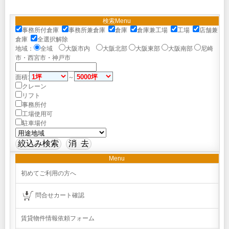
検索Menu
事務所付倉庫
事務所兼倉庫
倉庫
倉庫兼工場
工場
店舗兼
倉庫
全選択解除
地域：
全域
大阪市内
大阪北部
大阪東部
大阪南部
尼崎
市・西宮市・神戸市
面積:
～
クレーン
リフト
事務所付
工場使用可
駐車場付
Menu
初めてご利用の方へ
問合せカート確認
賃貸物件情報依頼フォーム