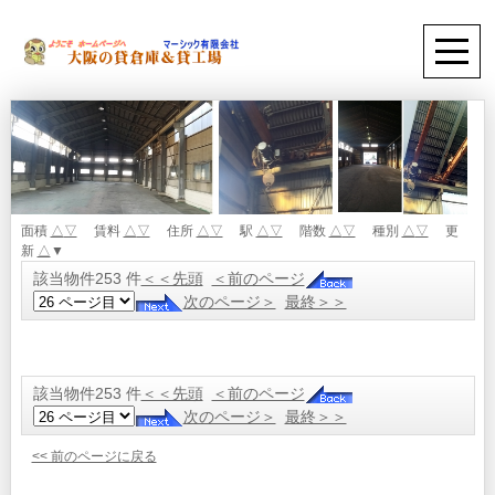
面積
△
▽
賃料
△
▽
住所
△
▽
駅
△
▽
階数
△
▽
種別
△
▽
更
新
△
▼
該当物件253 件
＜＜先頭
＜前のページ
次のページ＞
最終＞＞
該当物件253 件
＜＜先頭
＜前のページ
次のページ＞
最終＞＞
<< 前のページに戻る