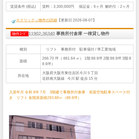
賃貸条件 (税込)
賃料：3,300,000円 保証金：6ヶ月 解約引：2ヶ月
※クリック→物件の詳細
【更新日:2026-08-07】
11902-36340
事務所付倉庫 一棟貸し物件
物件ｺｰﾄﾞ
種別
リフト 事務所付 駐車場付 / 準工業地域
266.70 坪（ 881.64 ㎡）
1階:88.9坪 2階:88.9坪 3階:8
面積
8.9坪）
大阪府大阪市東住吉区今川５丁目
所在地
近鉄南大阪線 今川 駅 徒歩 15 分
入居年月 令和 8年 7月 3階建て事務所付倉庫 前面空地駐車スペース付
き リフト 各階床面積293.88㎡（88.9坪）