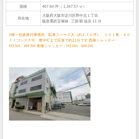
面積
407.64 坪（ 1,347.57 ㎡）
大阪府大阪市淀川区野中北１丁目
所在地
阪急電鉄宝塚線 三国 駅 徒歩 11 分
2棟一括倉庫付事務所 駐車スペース大（約１７０坪） １０ｔ車、４０
ｆｔコンテナ可 豊中ICまで区車で約11分です 西棟シャッター：
H3.5m、W4.5m 東棟シャッター：H3.0m、W4.0m