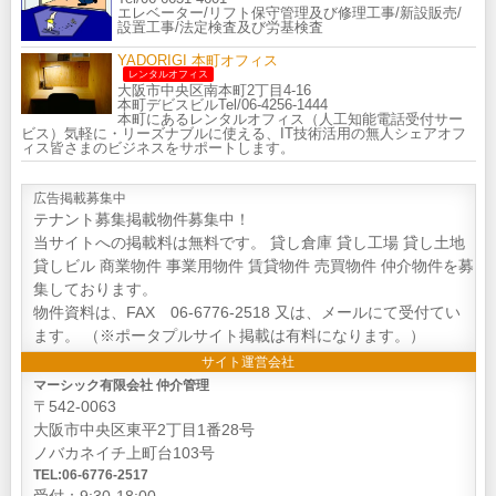
エレベーター/リフト保守管理及び修理工事/新設販売/
設置工事/法定検査及び労基検査
YADORIGI 本町オフィス
レンタルオフィス
大阪市中央区南本町2丁目4-16
本町デビスビルTel/06-4256-1444
本町にあるレンタルオフィス（人工知能電話受付サー
ビス）気軽に・リーズナブルに使える、IT技術活用の無人シェアオフ
ィス皆さまのビジネスをサポートします。
広告掲載募集中
テナント募集掲載物件募集中！
当サイトへの掲載料は無料です。 貸し倉庫 貸し工場 貸し土地
貸しビル 商業物件 事業用物件 賃貸物件 売買物件 仲介物件を募
集しております。
物件資料は、FAX 06-6776-2518 又は、メールにて受付てい
ます。 （※ポータプルサイト掲載は有料になります。）
サイト運営会社
マーシック有限会社 仲介管理
〒542-0063
大阪市中央区東平2丁目1番28号
ノバカネイチ上町台103号
TEL:06-6776-2517