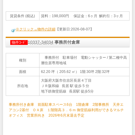
賃貸条件 (税込)
賃料：198,000円 保証金：6ヶ月 解約引：3ヶ月
※クリック→物件の詳細
【更新日:2026-08-07】
10337-34034
事務所付倉庫
物件ｺｰﾄﾞ
事務所付 駐車場付 電動シャッター / 第二種中高
種別
層住居専用地域
面積
62.20 坪（ 205.62 ㎡）
1階:30坪 2階:32坪
大阪府大阪市住吉区長居４丁目
所在地
ＪＲ阪和線 長居 駅 徒歩 5 分
地下鉄御堂筋線 長居駅 徒歩5分
事務所付き倉庫 前面駐車スペース6台 1階倉庫 2階事務所 天井エ
アコン2基付 ＯＡ床 １階階高３．６ｍ 御堂筋線利用ができるマルチ
オフィス 営業所向き 2026年6月末退去予定