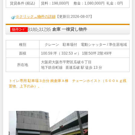
賃貸条件 (税込)
賃料：198,000円 敷金：1,080,000円 礼金：0円
※クリック→物件の詳細
【更新日:2026-08-07】
9180-31795
倉庫 一棟貸し物件
物件ｺｰﾄﾞ
種別
クレーン 駐車場付 電動シャッター / 準住居地域
面積
100.59 坪（ 332.53 ㎡）
1階:50坪 2階:49坪
大阪府大阪市平野区瓜破６丁目
所在地
地下鉄谷町線 喜連瓜破 駅 徒歩 13 分
トイレ専用 駐車場３台分 南倉庫Ａ棟 チェーンホイスト（５００ｋｇ残
置物、上下のみ）。