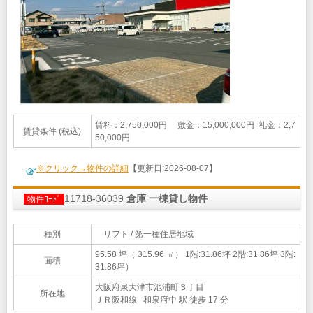
賃料：2,750,000円 敷金：15,000,000円 礼金：2,7
賃貸条件 (税込)
50,000円
※クリック→物件の詳細
【更新日:2026-08-07】
11718-36039
倉庫 一棟貸し物件
物件ｺｰﾄﾞ
種別
リフト / 第一種住居地域
95.58 坪（ 315.96 ㎡）
1階:31.86坪 2階:31.86坪 3階:
面積
31.86坪）
大阪府泉大津市池浦町３丁目
所在地
ＪＲ阪和線 和泉府中 駅 徒歩 17 分