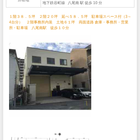
地下鉄谷町線 八尾南 駅 徒歩 10 分
１階３８．５坪 ２階２０坪 延べ５８．５坪 駐車場スペース付（3～
4台分） ２階事務所内装 土地６１坪 両面道路 倉庫・事務所・営業
所・駐車場 八尾南駅 徒歩１０分