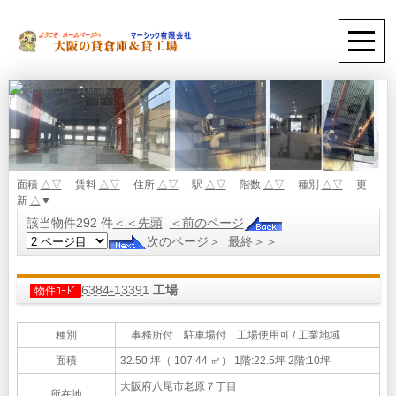
面積
△
▽
賃料
△
▽
住所
△
▽
駅
△
▽
階数
△
▽
種別
△
▽
更
新
△
▼
該当物件292 件
＜＜先頭
＜前のページ
次のページ＞
最終＞＞
6384-13391
工場
物件ｺｰﾄﾞ
種別
事務所付 駐車場付 工場使用可 / 工業地域
面積
32.50 坪（ 107.44 ㎡）
1階:22.5坪 2階:10坪
大阪府八尾市老原７丁目
所在地