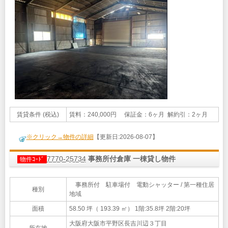
賃貸条件 (税込)
賃料：240,000円 保証金：6ヶ月 解約引：2ヶ月
※クリック→物件の詳細
【更新日:2026-08-07】
7770-25734
事務所付倉庫 一棟貸し物件
物件ｺｰﾄﾞ
事務所付 駐車場付 電動シャッター / 第一種住居
種別
地域
面積
58.50 坪（ 193.39 ㎡）
1階:35.8坪 2階:20坪
大阪府大阪市平野区長吉川辺３丁目
所在地