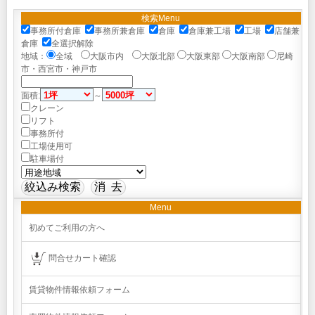
検索Menu
事務所付倉庫
事務所兼倉庫
倉庫
倉庫兼工場
工場
店舗兼
倉庫
全選択解除
地域：
全域
大阪市内
大阪北部
大阪東部
大阪南部
尼崎
市・西宮市・神戸市
面積:
～
クレーン
リフト
事務所付
工場使用可
駐車場付
Menu
初めてご利用の方へ
問合せカート確認
賃貸物件情報依頼フォーム