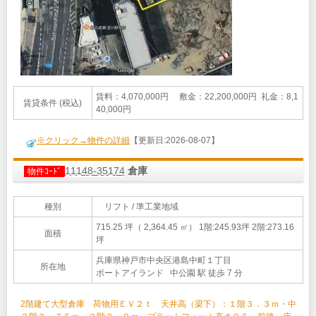
賃料：4,070,000円 敷金：22,200,000円 礼金：8,1
賃貸条件 (税込)
40,000円
※クリック→物件の詳細
【更新日:2026-08-07】
11148-35174
倉庫
物件ｺｰﾄﾞ
種別
リフト / 準工業地域
715.25 坪（ 2,364.45 ㎡）
1階:245.93坪 2階:273.16
面積
坪
兵庫県神戸市中央区港島中町１丁目
所在地
ポートアイランド 中公園 駅 徒歩 7 分
2階建て大型倉庫 荷物用ＥＶ２ｔ 天井高（梁下）：１階３．３ｍ・中