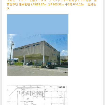
２階２．７５ｍ・２階２．９ｍ プラットフォーム高さ９５㎝前後 床
荷重不明 建物面積１F 813.87㎡ ２F 903.96㎡ 中2階 646.62㎡ 臨港地
区