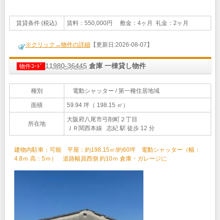
賃貸条件 (税込)
賃料：550,000円 敷金：4ヶ月 礼金：2ヶ月
※クリック→物件の詳細
【更新日:2026-08-07】
11980-36445
倉庫 一棟貸し物件
物件ｺｰﾄﾞ
種別
電動シャッター / 第一種住居地域
面積
59.94 坪（ 198.15 ㎡）
大阪府八尾市弓削町２丁目
所在地
ＪＲ関西本線 志紀 駅 徒歩 12 分
建物内駐車：可能 平屋：約198.15㎡/約60坪 電動シャッター（幅：
4.8ｍ 高：5ｍ） 道路幅員西側 約10ｍ 倉庫・ガレージに