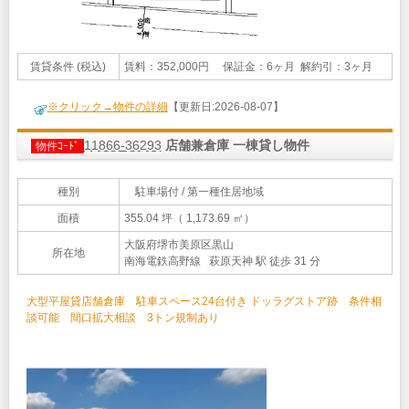
賃貸条件 (税込)
賃料：352,000円 保証金：6ヶ月 解約引：3ヶ月
※クリック→物件の詳細
【更新日:2026-08-07】
11866-36293
店舗兼倉庫 一棟貸し物件
物件ｺｰﾄﾞ
種別
駐車場付 / 第一種住居地域
面積
355.04 坪（ 1,173.69 ㎡）
大阪府堺市美原区黒山
所在地
南海電鉄高野線 萩原天神 駅 徒歩 31 分
大型平屋貸店舗倉庫 駐車スペース24台付き ドッラグストア跡 条件相
談可能 間口拡大相談 3トン規制あり