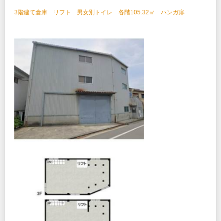
3階建て倉庫 リフト 男女別トイレ 各階105.32㎡ ハンガ扉