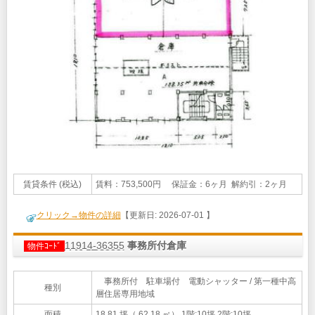
賃貸条件 (税込)
賃料：753,500円 保証金：6ヶ月 解約引：2ヶ月
クリック→物件の詳細
【更新日: 2026-07-01 】
11914-36355
事務所付倉庫
物件ｺｰﾄﾞ
事務所付 駐車場付 電動シャッター / 第一種中高
種別
層住居専用地域
面積
18.81 坪（ 62.18 ㎡）
1階:10坪 2階:10坪