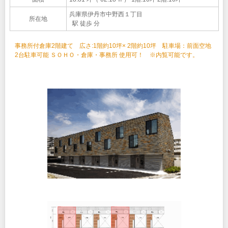
兵庫県伊丹市中野西１丁目
所在地
駅 徒歩 分
事務所付倉庫2階建て 広さ:1階約10坪× 2階約10坪 駐車場：前面空地
2台駐車可能 ＳＯＨＯ・倉庫・事務所 使用可！ ※内覧可能です。