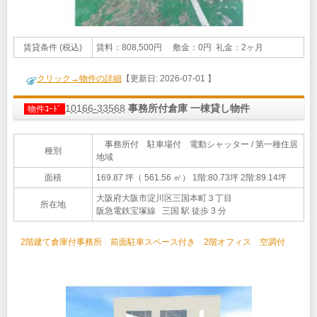
賃貸条件 (税込)
賃料：808,500円 敷金：0円 礼金：2ヶ月
クリック→物件の詳細
【更新日: 2026-07-01 】
10166-33568
事務所付倉庫 一棟貸し物件
物件ｺｰﾄﾞ
事務所付 駐車場付 電動シャッター / 第一種住居
種別
地域
面積
169.87 坪（ 561.56 ㎡）
1階:80.73坪 2階:89.14坪
大阪府大阪市淀川区三国本町３丁目
所在地
阪急電鉄宝塚線 三国 駅 徒歩 3 分
2階建て倉庫付事務所 前面駐車スペース付き 2階オフィス 空調付