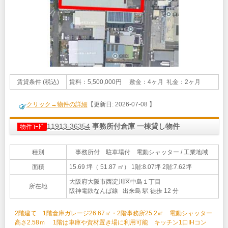
賃貸条件 (税込)
賃料：5,500,000円 敷金：4ヶ月 礼金：2ヶ月
クリック→物件の詳細
【更新日: 2026-07-08 】
11913-36354
事務所付倉庫 一棟貸し物件
物件ｺｰﾄﾞ
種別
事務所付 駐車場付 電動シャッター / 工業地域
面積
15.69 坪（ 51.87 ㎡）
1階:8.07坪 2階:7.62坪
大阪府大阪市西淀川区中島１丁目
所在地
阪神電鉄なんば線 出来島 駅 徒歩 12 分
2階建て 1階倉庫ガレージ26.67㎡・2階事務所25.2㎡ 電動シャッター
高さ2.58ｍ 1階は車庫や資材置き場に利用可能 キッチン1口IHコン