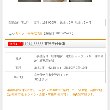
賃貸条件 (税込)
賃料：198,000円 敷金：0円 礼金：2ヶ月
クリック→物件の詳細
【更新日: 2026-05-22 】
11914-36356
事務所付倉庫
物件ｺｰﾄﾞ
事務所付 駐車場付 電動シャッター / 第一種中高
種別
層住居専用地域
面積
18.81 坪（ 62.18 ㎡）
1階:10坪 2階:10坪
兵庫県伊丹市中野西１丁目
所在地
駅 徒歩 分
事務所付倉庫2階建て 広さ:1階約10坪× 2階約10坪 駐車場：前面空地
2台駐車可能 ＳＯＨＯ・倉庫・事務所 使用可！ ※内覧可能です。