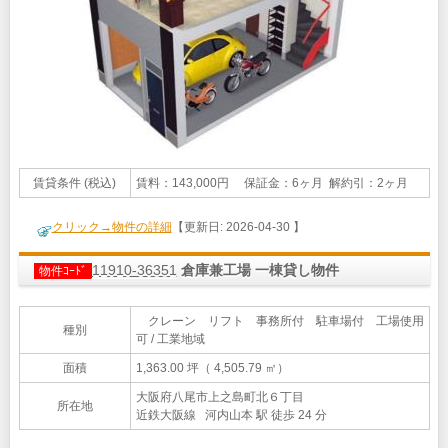
賃貸条件 (税込)
賃料：143,000円 保証金：6ヶ月 解約引：2ヶ月
クリック→物件の詳細
【更新日: 2026-04-30 】
11910-36351
倉庫兼工場 一棟貸し物件
物件ｺｰﾄﾞ
クレーン リフト 事務所付 駐車場付 工場使用
種別
可 / 工業地域
面積
1,363.00 坪（ 4,505.79 ㎡）
大阪府八尾市上之島町北６丁目
所在地
近鉄大阪線 河内山本 駅 徒歩 24 分