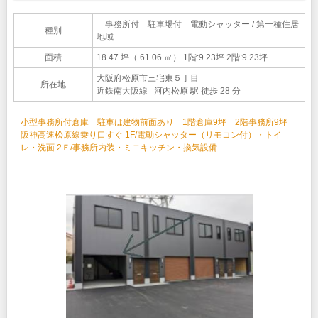
事務所付 駐車場付 電動シャッター / 第一種住居
種別
地域
面積
18.47 坪（ 61.06 ㎡）
1階:9.23坪 2階:9.23坪
大阪府松原市三宅東５丁目
所在地
近鉄南大阪線 河内松原 駅 徒歩 28 分
小型事務所付倉庫 駐車は建物前面あり 1階倉庫9坪 2階事務所9坪
阪神高速松原線乗り口すぐ 1F/電動シャッター（リモコン付）・トイ
レ・洗面 2Ｆ/事務所内装・ミニキッチン・換気設備