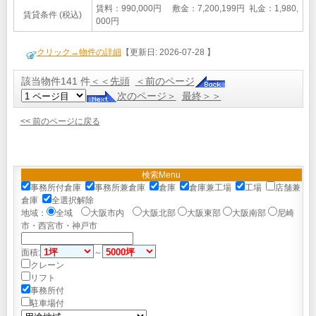
賃料：990,000円 敷金：7,200,199円 礼金：1,980,
賃貸条件 (税込)
000円
クリック→物件の詳細
【更新日: 2026-07-28 】
該当物件141 件
＜＜先頭
＜前のページ
次のページ＞
最終＞＞
<< 前のページに戻る
検索Menu
事務所付倉庫
事務所兼倉庫
倉庫
倉庫兼工場
工場
店舗兼
倉庫
全選択解除
地域：
全域
大阪市内
大阪北部
大阪東部
大阪南部
尼崎
市・西宮市・神戸市
面積:
～
クレーン
リフト
事務所付
駐車場付