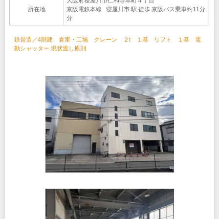
大阪府寝屋川市仁和寺本町４丁目
所在地
京阪電鉄本線 寝屋川市 駅 徒歩 京阪バス乗車約11分
分
鉄骨造／4階建 倉庫・工場 クレーン ２t １基 リフト １基 電
動シャッター 現状渡し原則