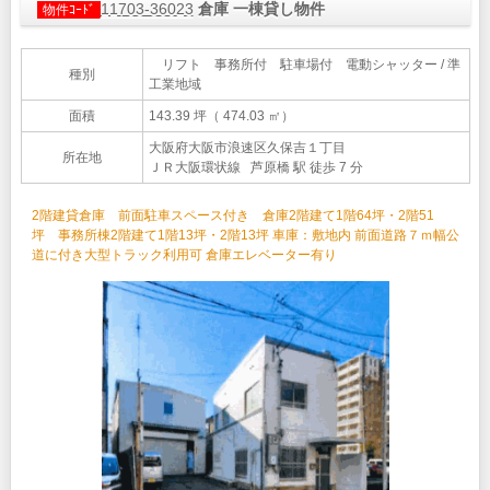
11703-36023
倉庫 一棟貸し物件
物件ｺｰﾄﾞ
リフト 事務所付 駐車場付 電動シャッター / 準
種別
工業地域
面積
143.39 坪（ 474.03 ㎡）
大阪府大阪市浪速区久保吉１丁目
所在地
ＪＲ大阪環状線 芦原橋 駅 徒歩 7 分
2階建貸倉庫 前面駐車スペース付き 倉庫2階建て1階64坪・2階51
坪 事務所棟2階建て1階13坪・2階13坪 車庫：敷地内 前面道路７ｍ幅公
道に付き大型トラック利用可 倉庫エレベーター有り