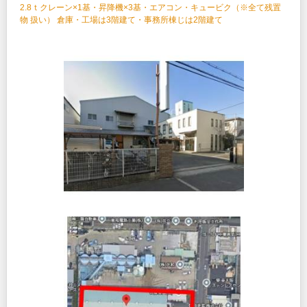
2.8ｔクレーン×1基・昇降機×3基・エアコン・キュービク（※全て残置
物 扱い） 倉庫・工場は3階建て・事務所棟じは2階建て