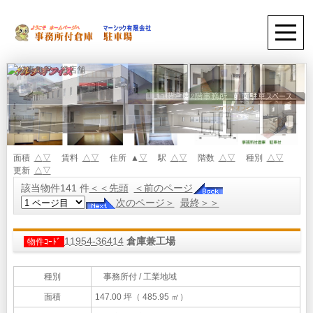
面積
△
▽
賃料
△
▽
住所 ▲
▽
駅
△
▽
階数
△
▽
種別
△
▽
更新
△
▽
該当物件141 件
＜＜先頭
＜前のページ
次のページ＞
最終＞＞
11954-36414
倉庫兼工場
物件ｺｰﾄﾞ
種別
事務所付 / 工業地域
面積
147.00 坪（ 485.95 ㎡）