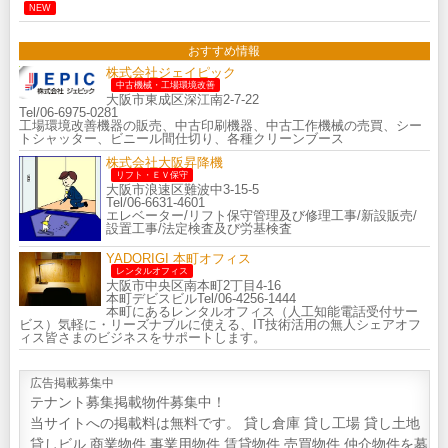
NEW
おすすめ情報
株式会社ジェイピック
中古機械・工場環境改善
大阪市東成区深江南2-7-22
Tel/06-6975-0281
工場環境改善機器の販売、中古印刷機器、中古工作機械の売買、シー
トシャッター、ビニール間仕切り、各種クリーンブース
株式会社大阪昇降機
リフト・ＥＶ保守
大阪市浪速区難波中3-15-5
Tel/06-6631-4601
エレベーター/リフト保守管理及び修理工事/新設販売/
設置工事/法定検査及び労基検査
YADORIGI 本町オフィス
レンタルオフィス
大阪市中央区南本町2丁目4-16
本町デビスビルTel/06-4256-1444
本町にあるレンタルオフィス（人工知能電話受付サー
ビス）気軽に・リーズナブルに使える、IT技術活用の無人シェアオフ
ィス皆さまのビジネスをサポートします。
広告掲載募集中
テナント募集掲載物件募集中！
当サイトへの掲載料は無料です。 貸し倉庫 貸し工場 貸し土地
貸しビル 商業物件 事業用物件 賃貸物件 売買物件 仲介物件を募