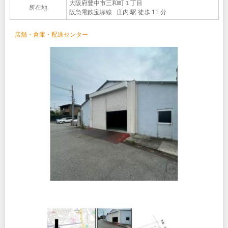
大阪府豊中市三和町１丁目
所在地
阪急電鉄宝塚線 庄内 駅 徒歩 11 分
店舗・倉庫・配送センター