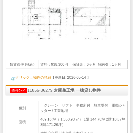
賃貸条件 (税込)
賃料：938,300円 保証金：6ヶ月 解約引：1ヶ月
クリック→物件の詳細
【更新日: 2026-05-14 】
11855-36279
倉庫兼工場 一棟貸し物件
物件ｺｰﾄﾞ
クレーン リフト 事務所付 駐車場付 電動シャ
種別
ッター / 工業地域
469.16 坪（ 1,550.93 ㎡）
1階:144.78坪 2階:10.87坪
面積
3階:171.26坪）