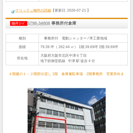
クリック→物件の詳細
【更新日: 2026-07-21 】
3798-34808
事務所付倉庫
物件ｺｰﾄﾞ
種別
事務所付 電動シャッター / 準工業地域
面積
79.39 坪（ 262.44 ㎡）
1階:39.69坪 2階:39.69坪
大阪府大阪市北区中津６丁目
所在地
地下鉄御堂筋線 中津 駅 徒歩 4 分
４階建の１－２階部分貸し 1階 倉庫兼駐車場 2階事務所 営業所向き