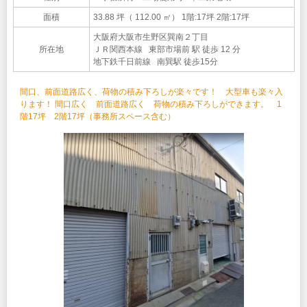
面積
33.88 坪（ 112.00 ㎡）
1階:17坪 2階:17坪
大阪府大阪市生野区巽南２丁目
所在地
ＪＲ関西本線 東部市場前 駅 徒歩 12 分
地下鉄千日前線 南巽駅 徒歩15分
間口、前面道路広く、荷物の積み下ろしが楽々です！ 大型車も楽々入
ります！ 間口広く 前面道路広く 荷物の積み下ろしができます。 1
階17坪 2階17坪（事務所スペース含む）