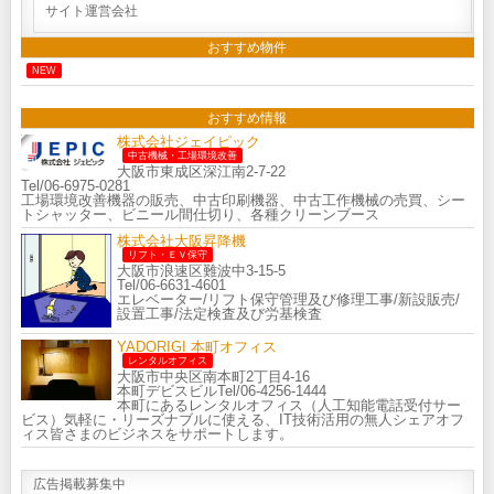
サイト運営会社
おすすめ物件
NEW
おすすめ情報
株式会社ジェイピック
中古機械・工場環境改善
大阪市東成区深江南2-7-22
Tel/06-6975-0281
工場環境改善機器の販売、中古印刷機器、中古工作機械の売買、シー
トシャッター、ビニール間仕切り、各種クリーンブース
株式会社大阪昇降機
リフト・ＥＶ保守
大阪市浪速区難波中3-15-5
Tel/06-6631-4601
エレベーター/リフト保守管理及び修理工事/新設販売/
設置工事/法定検査及び労基検査
YADORIGI 本町オフィス
レンタルオフィス
大阪市中央区南本町2丁目4-16
本町デビスビルTel/06-4256-1444
本町にあるレンタルオフィス（人工知能電話受付サー
ビス）気軽に・リーズナブルに使える、IT技術活用の無人シェアオフ
ィス皆さまのビジネスをサポートします。
広告掲載募集中