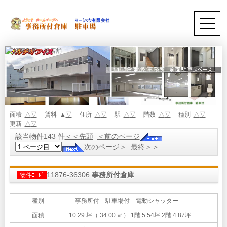
面積
△
▽
賃料 ▲
▽
住所
△
▽
駅
△
▽
階数
△
▽
種別
△
▽
更新
△
▽
該当物件143 件
＜＜先頭
＜前のページ
次のページ＞
最終＞＞
11876-36306
事務所付倉庫
物件ｺｰﾄﾞ
種別
事務所付 駐車場付 電動シャッター
面積
10.29 坪（ 34.00 ㎡）
1階:5.54坪 2階:4.87坪