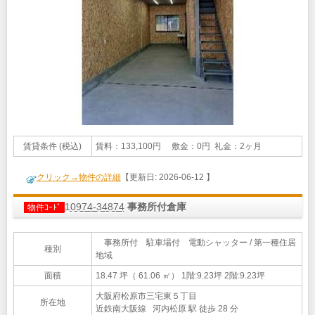
賃貸条件 (税込)
賃料：133,100円 敷金：0円 礼金：2ヶ月
クリック→物件の詳細
【更新日: 2026-06-12 】
10974-34874
事務所付倉庫
物件ｺｰﾄﾞ
事務所付 駐車場付 電動シャッター / 第一種住居
種別
地域
面積
18.47 坪（ 61.06 ㎡）
1階:9.23坪 2階:9.23坪
大阪府松原市三宅東５丁目
所在地
近鉄南大阪線 河内松原 駅 徒歩 28 分