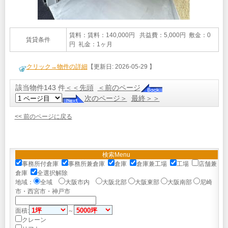
賃料：賃料：140,000円 共益費：5,000円 敷金：0
賃貸条件
円 礼金：1ヶ月
クリック→物件の詳細
【更新日: 2026-05-29 】
該当物件143 件
＜＜先頭
＜前のページ
次のページ＞
最終＞＞
<< 前のページに戻る
検索Menu
事務所付倉庫
事務所兼倉庫
倉庫
倉庫兼工場
工場
店舗兼
倉庫
全選択解除
地域：
全域
大阪市内
大阪北部
大阪東部
大阪南部
尼崎
市・西宮市・神戸市
面積:
～
クレーン