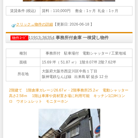
賃貸条件 (税込)
賃料：110,000円 敷金：1ヶ月 礼金：1ヶ月
クリック→物件の詳細
【更新日: 2026-06-18 】
11913-36354
事務所付倉庫 一棟貸し物件
物件ｺｰﾄﾞ
種別
事務所付 駐車場付 電動シャッター / 工業地域
面積
15.69 坪（ 51.87 ㎡）
1階:8.07坪 2階:7.62坪
大阪府大阪市西淀川区中島１丁目
所在地
阪神電鉄なんば線 出来島 駅 徒歩 12 分
2階建て 1階倉庫ガレージ26.67㎡・2階事務所25.2㎡ 電動シャッター
高さ2.58ｍ 1階は車庫や資材置き場に利用可能 キッチン1口IHコン
ロ ウオシュレット モニターホン