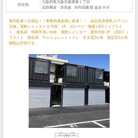
大阪府東大阪市菱屋東１丁目
所在地
近鉄難波・奈良線 河内花園 駅 徒歩 9 分
屋外駐車１台場込！！事務所兼倉庫に最適！！ 温水洗浄便座,エアコン
完備。電動シャッター Ｄ号室 1F ガレージ・物置 LEDトップライ
ト 換気扇 簡易手洗い水栓 電動シャッター 屋外水栓 2F LEDトッ
プライト 換気扇 ウォシュレットトイレ 引き窓2か所 固定窓1か所
階段は共有です。