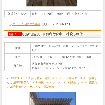
賃貸条件 (税込)
賃料：127,050円 敷金：0円 礼金：2ヶ月
クリック→物件の詳細
【更新日: 2026-06-12 】
10941-34818
事務所付倉庫 一棟貸し物件
物件ｺｰﾄﾞ
事務所付 駐車場付 電動シャッター / 第一種住居
種別
地域
面積
23.80 坪（ 78.68 ㎡）
1階:12.64坪 2階:11.16坪
大阪府東大阪市新上小阪
所在地
近鉄難波・奈良線 八戸ノ里 駅 徒歩 26 分
■ 駐車スペース１台可能 ■ 電動シャッター 2階建て 設備工事屋さ
んの倉庫事務所向きです 電動シャッター／ＬＥＤ照明／シャワー室完備
／２階事務所スペースあり／電源充実