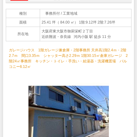
種別
事務所付 / 工業地域
面積
25.41 坪（ 84.00 ㎡）
1階:9.12坪 2階:7.26坪
大阪府東大阪市御厨栄町２丁目
所在地
近鉄難波・奈良線 河内小阪 駅 徒歩 11 分
ガレージハウス 1階ガレージ兼倉庫・2階事務所 天井高1階2.4ｍ・2階
2.7ｍ 間口3.35ｍ シャッター高さ2.29ｍ 1階30.15㎡倉庫ガレージ 2
階24㎡事務所 キッチン・トイレ・手洗い・給湯器・洗濯機置場 バル
コニー6.12㎡