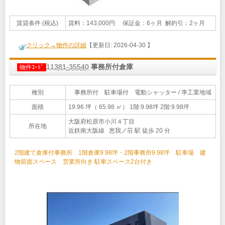
賃貸条件 (税込)
賃料：143,000円 保証金：6ヶ月 解約引：2ヶ月
クリック→物件の詳細
【更新日: 2026-04-30 】
11381-35540
事務所付倉庫
物件ｺｰﾄﾞ
種別
事務所付 駐車場付 電動シャッター / 準工業地域
面積
19.96 坪（ 65.98 ㎡）
1階:9.98坪 2階:9.98坪
大阪府松原市小川４丁目
所在地
近鉄南大阪線 恵我ノ荘 駅 徒歩 20 分
2階建て倉庫付事務所 1階倉庫9.98坪・2階事務所9.98坪 駐車場 建
物前面スペース 営業所向き 駐車スペース2台付き