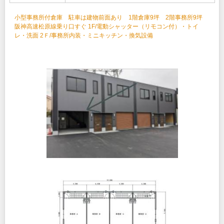
小型事務所付倉庫 駐車は建物前面あり 1階倉庫9坪 2階事務所9坪
阪神高速松原線乗り口すぐ 1F/電動シャッター（リモコン付）・トイ
レ・洗面 2Ｆ/事務所内装・ミニキッチン・換気設備