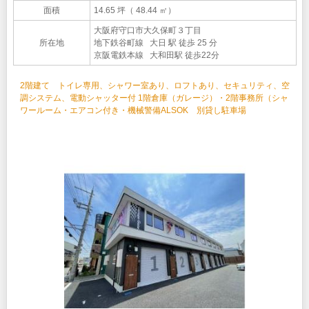
面積
14.65 坪（ 48.44 ㎡）
大阪府守口市大久保町３丁目
所在地
地下鉄谷町線 大日 駅 徒歩 25 分
京阪電鉄本線 大和田駅 徒歩22分
2階建て トイレ専用、シャワー室あり、ロフトあり、セキュリティ、空
調システム、電動シャッター付 1階倉庫（ガレージ）・2階事務所（シャ
ワールーム・エアコン付き・機械警備ALSOK 別貸し駐車場