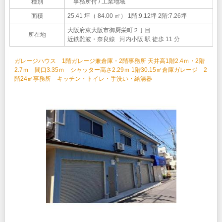
種別
事務所付 / 工業地域
面積
25.41 坪（ 84.00 ㎡）
1階:9.12坪 2階:7.26坪
大阪府東大阪市御厨栄町２丁目
所在地
近鉄難波・奈良線 河内小阪 駅 徒歩 11 分
ガレージハウス 1階ガレージ兼倉庫・2階事務所 天井高1階2.4ｍ・2階
2.7ｍ 間口3.35ｍ シャッター高さ2.29ｍ 1階30.15㎡倉庫ガレージ 2
階24㎡事務所 キッチン・トイレ・手洗い・給湯器