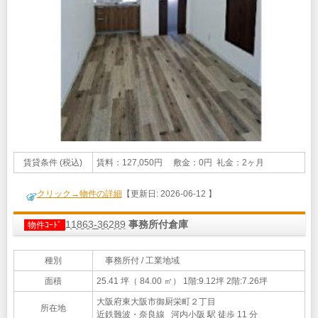
賃貸条件 (税込)
賃料：127,050円 敷金：0円 礼金：2ヶ月
クリック→物件の詳細
【更新日: 2026-06-12 】
11863-36289
事務所付倉庫
物件ｺｰﾄﾞ
種別
事務所付 / 工業地域
面積
25.41 坪（ 84.00 ㎡）
1階:9.12坪 2階:7.26坪
大阪府東大阪市御厨栄町２丁目
所在地
近鉄難波・奈良線 河内小阪 駅 徒歩 11 分