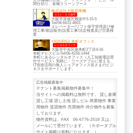
間仕切り、各種クリーンブース
株式会社大阪昇降機
リフト・ＥＶ保守
大阪市浪速区難波中3-15-5
Tel/06-6631-4601
エレベーター/リフト保守管理及び修
理工事/新設販売/設置工事/法定検査及び労基検
査
YADORIGI 本町オフィス
レンタルオフィス
大阪市中央区南本町2丁目4-16
本町デビスビルTel/06-4256-1444
本町にあるレンタルオフィス（人工知能電話受
付サービス）気軽に・リーズナブルに使える、
IT技術活用の無人シェアオフィス皆さまのビジ
ネスをサポートします。
広告掲載募集中
テナント募集掲載物件募集中！
当サイトへの掲載料は無料です。 貸し倉庫
貸し工場 貸し土地 貸しビル 商業物件 事業
用物件 賃貸物件 売買物件 仲介物件を募集
しております。
物件資料は、FAX 06-6776-2518 又は、
メールにて受付ています。 （※ポータプル
サイト掲載は有料になります。）