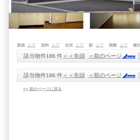
面積
△
▽
賃料
△
▽
住所
△
▽
駅
△
▽
階数
△
▽
種
該当物件186 件
＜＜先頭
＜前のページ
該当物件186 件
＜＜先頭
＜前のページ
<< 前のページに戻る