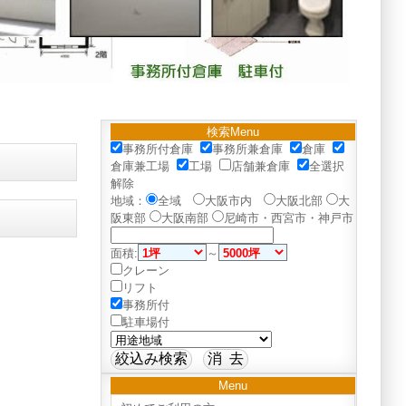
検索Menu
事務所付倉庫
事務所兼倉庫
倉庫
倉庫兼工場
工場
店舗兼倉庫
全選択
解除
地域：
全域
大阪市内
大阪北部
大
阪東部
大阪南部
尼崎市・西宮市・神戸市
面積:
～
クレーン
リフト
事務所付
駐車場付
Menu