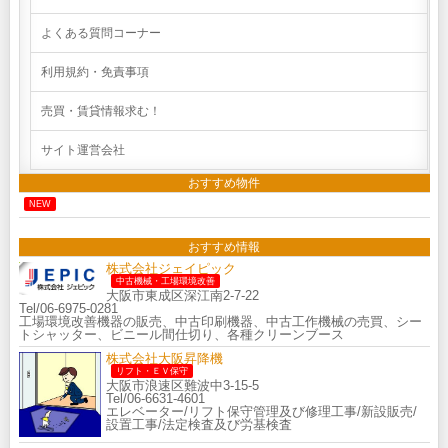
よくある質問コーナー
利用規約・免責事項
売買・賃貸情報求む！
サイト運営会社
おすすめ物件
NEW
おすすめ情報
株式会社ジェイピック
中古機械・工場環境改善
大阪市東成区深江南2-7-22
Tel/06-6975-0281
工場環境改善機器の販売、中古印刷機器、中古工作機械の売買、シー
トシャッター、ビニール間仕切り、各種クリーンブース
株式会社大阪昇降機
リフト・ＥＶ保守
大阪市浪速区難波中3-15-5
Tel/06-6631-4601
エレベーター/リフト保守管理及び修理工事/新設販売/
設置工事/法定検査及び労基検査