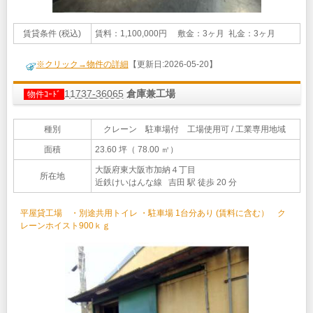
賃貸条件 (税込)
賃料：1,100,000円 敷金：3ヶ月 礼金：3ヶ月
※クリック→物件の詳細
【更新日:2026-05-20】
11737-36065
倉庫兼工場
物件ｺｰﾄﾞ
種別
クレーン 駐車場付 工場使用可 / 工業専用地域
面積
23.60 坪（ 78.00 ㎡）
大阪府東大阪市加納４丁目
所在地
近鉄けいはんな線 吉田 駅 徒歩 20 分
平屋貸工場 ・別途共用トイレ ・駐車場 1台分あり (賃料に含む） ク
レーンホイスト900ｋｇ