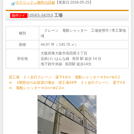
※クリック→物件の詳細
【更新日:2026-05-25】
10583-34253
工場
物件ｺｰﾄﾞ
クレーン 電動シャッター 工場使用可 / 準工業地
種別
域
面積
44.07 坪（ 145.70 ㎡）
大阪府東大阪市長田西５丁目
所在地
近鉄けいはんな線 長田 駅 徒歩 14 分
地下鉄中央線 長田駅 徒歩14分
貸工場 ２ｔ走行クレーン 梁下4.6ｍ 電動シャッターＨ3ｍ×Ｗ2.2
ｍ 1階部分のみ賃貸の場合 貸工場44坪 ２ｔ走行クレーン 梁下4.6
ｍ 電動シャッターＨ3ｍ×Ｗ2.2ｍ