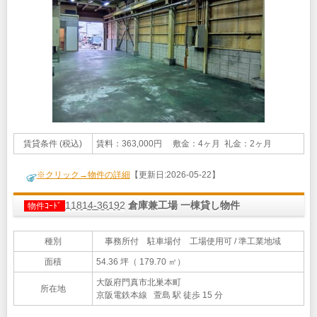
賃貸条件 (税込)
賃料：363,000円 敷金：4ヶ月 礼金：2ヶ月
※クリック→物件の詳細
【更新日:2026-05-22】
11814-36192
倉庫兼工場 一棟貸し物件
物件ｺｰﾄﾞ
種別
事務所付 駐車場付 工場使用可 / 準工業地域
面積
54.36 坪（ 179.70 ㎡）
大阪府門真市北巣本町
所在地
京阪電鉄本線 萱島 駅 徒歩 15 分