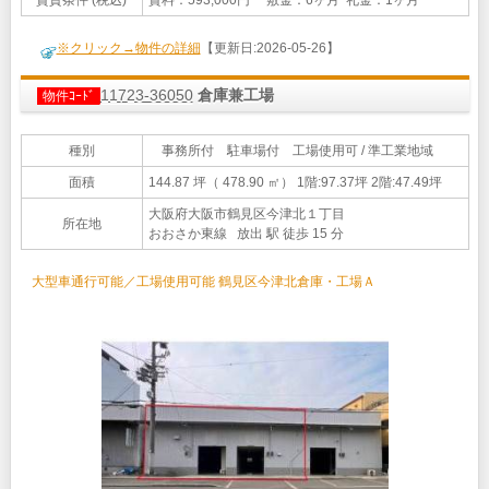
※クリック→物件の詳細
【更新日:2026-05-26】
11723-36050
倉庫兼工場
物件ｺｰﾄﾞ
種別
事務所付 駐車場付 工場使用可 / 準工業地域
面積
144.87 坪（ 478.90 ㎡）
1階:97.37坪 2階:47.49坪
大阪府大阪市鶴見区今津北１丁目
所在地
おおさか東線 放出 駅 徒歩 15 分
大型車通行可能／工場使用可能 鶴見区今津北倉庫・工場Ａ