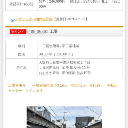
賃料：246,000円 保証金：894,548円 礼金：492,0
賃貸条件 (税込)
00円
※クリック→物件の詳細
【更新日:2026-05-26】
8488-36361
工場
物件ｺｰﾄﾞ
種別
工場使用可 / 準工業地域
面積
39.33 坪（ 130.00 ㎡）
大阪府大阪市平野区加美東１丁目
所在地
ＪＲ関西本線 加美 駅 徒歩 10 分
おおさか東線 新加美駅 徒歩10分
工場使用可 平屋連棟式 梁下3.16ｍ 間口7.2ｍ 奥行18ｍ 手動シ
ャッター トイレあり