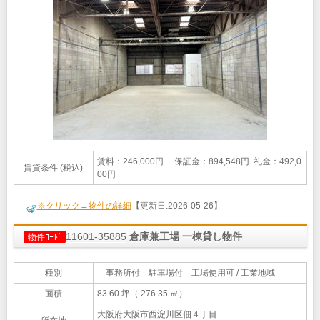
賃料：246,000円 保証金：894,548円 礼金：492,0
賃貸条件 (税込)
00円
※クリック→物件の詳細
【更新日:2026-05-26】
11601-35885
倉庫兼工場 一棟貸し物件
物件ｺｰﾄﾞ
種別
事務所付 駐車場付 工場使用可 / 工業地域
面積
83.60 坪（ 276.35 ㎡）
大阪府大阪市西淀川区佃４丁目