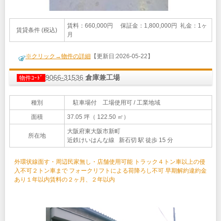
賃料：660,000円 保証金：1,800,000円 礼金：1ヶ
賃貸条件 (税込)
月
※クリック→物件の詳細
【更新日:2026-05-22】
9066-31536
倉庫兼工場
物件ｺｰﾄﾞ
種別
駐車場付 工場使用可 / 工業地域
面積
37.05 坪（ 122.50 ㎡）
大阪府東大阪市新町
所在地
近鉄けいはんな線 新石切 駅 徒歩 15 分
外環状線面す・周辺民家無し・店舗使用可能 トラック４トン車以上の侵
入不可２トン車まで フォークリフトによる荷降ろし不可 早期解約違約金
あり１年以内賃料の２ヶ月、２年以内