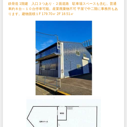
鉄⾻造 1階建 ⼊⼝３つあり・２⾯道路 駐車場スペースも含む。普通
車約８台～１０台停車可能。産業廃棄物不可 平屋で中⼆階に事務所もあ
ります。建物面積１F 179.70㎡ 2F 18.51㎡