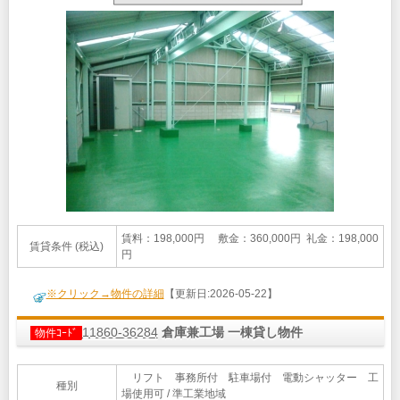
賃料：198,000円 敷金：360,000円 礼金：198,000
賃貸条件 (税込)
円
※クリック→物件の詳細
【更新日:2026-05-22】
11860-36284
倉庫兼工場 一棟貸し物件
物件ｺｰﾄﾞ
リフト 事務所付 駐車場付 電動シャッター 工
種別
場使用可 / 準工業地域