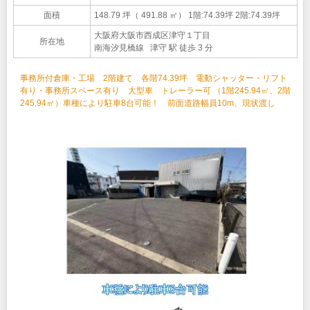
面積
148.79 坪（ 491.88 ㎡）
1階:74.39坪 2階:74.39坪
大阪府大阪市西成区津守１丁目
所在地
南海汐見橋線 津守 駅 徒歩 3 分
事務所付倉庫・工場 2階建て 各階74.39坪 電動シャッター・リフト
有り・事務所スペース有り 大型車 トレーラー可 （1階245.94㎡、2階
245.94㎡）車種により駐車8台可能！ 前面道路幅員10m、現状渡し