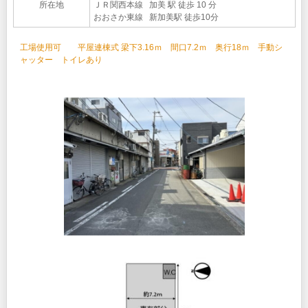
所在地
ＪＲ関西本線 加美 駅 徒歩 10 分
おおさか東線 新加美駅 徒歩10分
工場使用可 平屋連棟式 梁下3.16ｍ 間口7.2ｍ 奥行18ｍ 手動シ
ャッター トイレあり