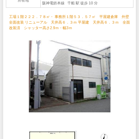
所在地
阪神電鉄本線 千船 駅 徒歩 10 分
工場１階２２２．７８㎡・ 事務所１階５３．５７㎡ 平屋建倉庫 外壁
全面改装 リニューアル 天井高６．３ｍ 平屋建 天井高６．３ｍ 全面
改装済 シャッター高さ2.9ｍ・幅3ｍ