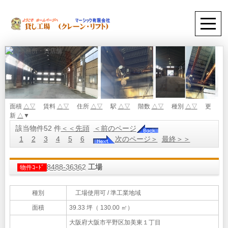
面積
△
▽
賃料
△
▽
住所
△
▽
駅
△
▽
階数
△
▽
種別
△
▽
更
新
△
▼
該当物件52 件
＜＜先頭
＜前のページ
1
2
3
4
5
6
次のページ＞
最終＞＞
8488-36362
工場
物件ｺｰﾄﾞ
種別
工場使用可 / 準工業地域
面積
39.33 坪（ 130.00 ㎡）
大阪府大阪市平野区加美東１丁目