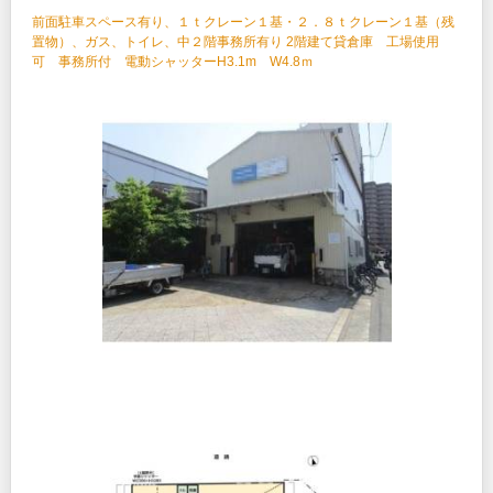
前面駐車スペース有り、１ｔクレーン１基・２．８ｔクレーン１基（残
置物）、ガス、トイレ、中２階事務所有り 2階建て貸倉庫 工場使用
可 事務所付 電動シャッターH3.1m W4.8ｍ