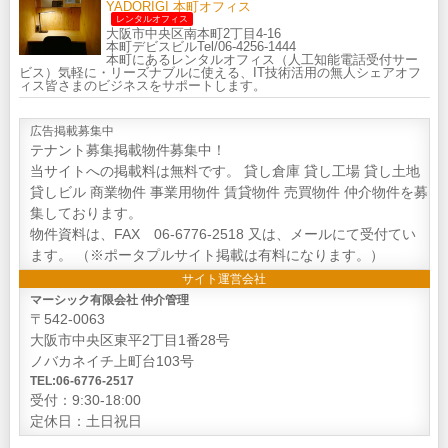
YADORIGI 本町オフィス
レンタルオフィス
大阪市中央区南本町2丁目4-16
本町デビスビルTel/06-4256-1444
本町にあるレンタルオフィス（人工知能電話受付サー
ビス）気軽に・リーズナブルに使える、IT技術活用の無人シェアオフ
ィス皆さまのビジネスをサポートします。
広告掲載募集中
テナント募集掲載物件募集中！
当サイトへの掲載料は無料です。 貸し倉庫 貸し工場 貸し土地
貸しビル 商業物件 事業用物件 賃貸物件 売買物件 仲介物件を募
集しております。
物件資料は、FAX 06-6776-2518 又は、メールにて受付てい
ます。 （※ポータプルサイト掲載は有料になります。）
サイト運営会社
マーシック有限会社 仲介管理
〒542-0063
大阪市中央区東平2丁目1番28号
ノバカネイチ上町台103号
TEL:06-6776-2517
受付：9:30-18:00
定休日：土日祝日