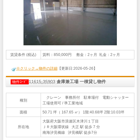
賃貸条件 (税込)
賃料：850,000円 敷金：2ヶ月 礼金：2ヶ月
※クリック→物件の詳細
【更新日:2026-05-26】
11615-35903
倉庫兼工場 一棟貸し物件
物件ｺｰﾄﾞ
クレーン 事務所付 駐車場付 電動シャッター
種別
工場使用可 / 準工業地域
面積
50.71 坪（ 167.65 ㎡）
1階:40.68坪 2階:10.03坪
大阪府大阪市浪速区木津川１丁目
所在地
ＪＲ大阪環状線 大正 駅 徒歩 7 分
南海汐見橋線 汐見橋駅 徒歩7分