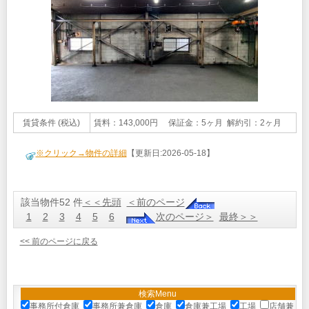
賃貸条件 (税込)
賃料：143,000円 保証金：5ヶ月 解約引：2ヶ月
※クリック→物件の詳細
【更新日:2026-05-18】
該当物件52 件
＜＜先頭
＜前のページ
1
2
3
4
5
6
次のページ＞
最終＞＞
<< 前のページに戻る
検索Menu
事務所付倉庫
事務所兼倉庫
倉庫
倉庫兼工場
工場
店舗兼