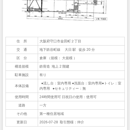
住 所
大阪府守口市金田町２丁目
交 通
地下鉄谷町線 大日 駅 徒歩 20 分
区 分
倉庫 （規模： 大規模 ）
構造規模
鉄骨造 地上 2 階建
駐車施設
有り
●流し台：室内専用 ●洗面台：室内専用●トイレ：室
本体設備
内専用 ●セキュリティー：無
使用時間
24時間使用可 日祝日の使用：使用可
道路
一方
その他
第一種住居地域
更新日
2026-07-28 取引態様：仲介