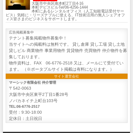
大阪市中央区南本町2丁目4-16
本町デビスビルTel/06-4256-1444
本町にあるレンタルオフィス（人工知能電話受付サー
ビス）気軽に・リーズナブルに使える、IT技術活用の無人シェアオフ
ィス皆さまのビジネスをサポートします。
広告掲載募集中
テナント募集掲載物件募集中！
当サイトへの掲載料は無料です。 貸し倉庫 貸し工場 貸し土地
貸しビル 商業物件 事業用物件 賃貸物件 売買物件 仲介物件を募
集しております。
物件資料は、FAX 06-6776-2518 又は、メールにて受付てい
ます。 （※ポータプルサイト掲載は有料になります。）
サイト運営会社
マーシック有限会社 仲介管理
〒542-0063
大阪市中央区東平2丁目1番28号
ノバカネイチ上町台103号
TEL:06-6776-2517
受付：9:30-18:00
定休日：土日祝日