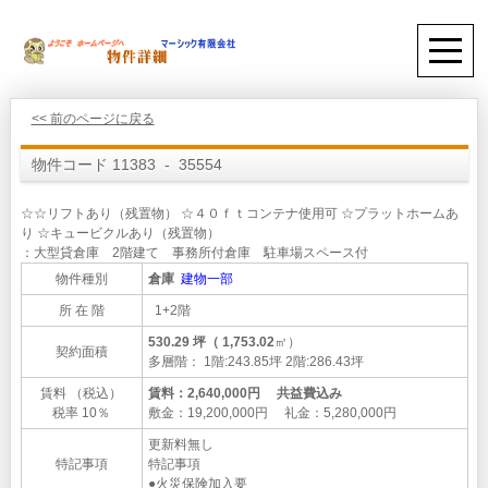
<< 前のページに戻る
物件コード 11383 - 35554
☆☆リフトあり（残置物） ☆４０ｆｔコンテナ使用可 ☆プラットホームあ
り ☆キュービクルあり（残置物）
：大型貸倉庫 2階建て 事務所付倉庫 駐車場スペース付
物件種別
倉庫
建物一部
所 在 階
1+2階
530.29 坪（ 1,753.02
㎡）
契約面積
多層階： 1階:243.85坪 2階:286.43坪
賃料 （税込）
賃料：2,640,000円 共益費込み
税率 10％
敷金：19,200,000円 礼金：5,280,000円
更新料無し
特記事項
特記事項
●火災保険加入要