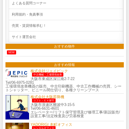
よくある質問コーナー
利用規約・免責事項
売買・賃貸情報求む！
サイト運営会社
おすすめ物件
NEW
おすすめ情報
株式会社ジェイピック
中古機械・工場環境改善
大阪市東成区深江南2-7-22
Tel/06-6975-0281
工場環境改善機器の販売、中古印刷機器、中古工作機械の売買、シー
トシャッター、ビニール間仕切り、各種クリーンブース
株式会社大阪昇降機
リフト・ＥＶ保守
大阪市浪速区難波中3-15-5
Tel/06-6631-4601
エレベーター/リフト保守管理及び修理工事/新設販売/
設置工事/法定検査及び労基検査
YADORIGI 本町オフィス
レンタルオフィス