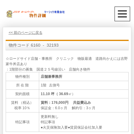
<< 前のページに戻る
物件コード 6160 - 32193
☆ロードサイド店舗・事務所 クリニック 物販最適 道路向かえには吉野
家牛丼店あり
：1階部分の募集 国道２５号線沿い 店舗向き物件
物件種別
店舗兼事務所
所 在 階
1階 左側号
契約面積
11.10 坪（ 36.69
㎡）
賃料 （税込）
賃料：176,000円 共益費込み
税率 10％
保証金：6.0ヶ月 解約引：3ヶ月
更新料無し
特記事項
特記事項
●火災保険加入要●賃貸保証会社加入要