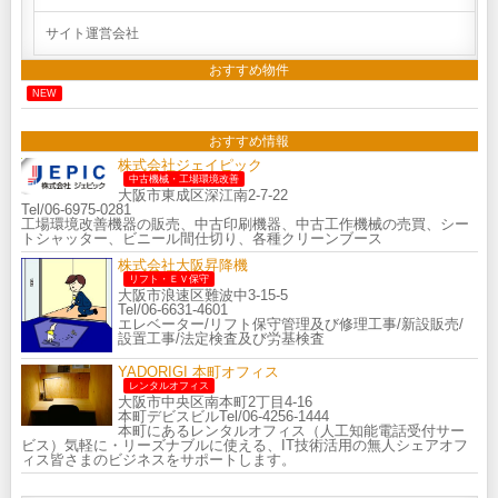
サイト運営会社
おすすめ物件
NEW
おすすめ情報
株式会社ジェイピック
中古機械・工場環境改善
大阪市東成区深江南2-7-22
Tel/06-6975-0281
工場環境改善機器の販売、中古印刷機器、中古工作機械の売買、シー
トシャッター、ビニール間仕切り、各種クリーンブース
株式会社大阪昇降機
リフト・ＥＶ保守
大阪市浪速区難波中3-15-5
Tel/06-6631-4601
エレベーター/リフト保守管理及び修理工事/新設販売/
設置工事/法定検査及び労基検査
YADORIGI 本町オフィス
レンタルオフィス
大阪市中央区南本町2丁目4-16
本町デビスビルTel/06-4256-1444
本町にあるレンタルオフィス（人工知能電話受付サー
ビス）気軽に・リーズナブルに使える、IT技術活用の無人シェアオフ
ィス皆さまのビジネスをサポートします。