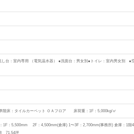
 ●流し台：室内専用 （電気温水器） ●洗面台：男女別●トイレ：室内男女別 ●
準階床：タイルカーペット ＯＡフロア 床荷重：1F：5,000kg/㎡
5,500mm 2F：4,500mm(倉庫) 1〜3F：2,700mm(事務所) 倉庫：1階46
階 71.54坪