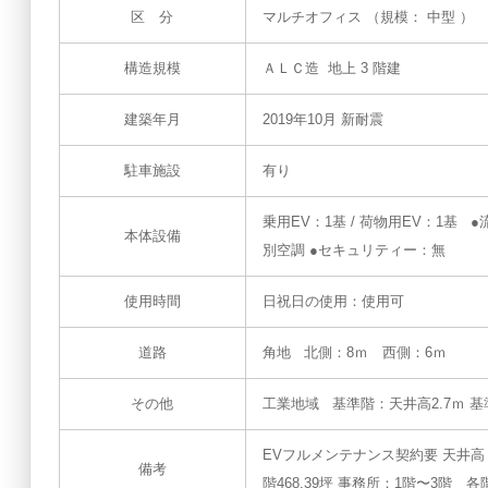
区 分
マルチオフィス （規模： 中型 ）
構造規模
ＡＬＣ造 地上 3 階建
建築年月
2019年10月 新耐震
駐車施設
有り
乗用EV：1基 / 荷物用EV：1基
本体設備
別空調 ●セキュリティー：無
使用時間
日祝日の使用：使用可
道路
角地 北側：8ｍ 西側：6ｍ
その他
工業地域 基準階：天井高2.7ｍ 基
EVフルメンテナンス契約要 天井高：1F：
備考
階468.39坪 事務所：1階〜3階 各