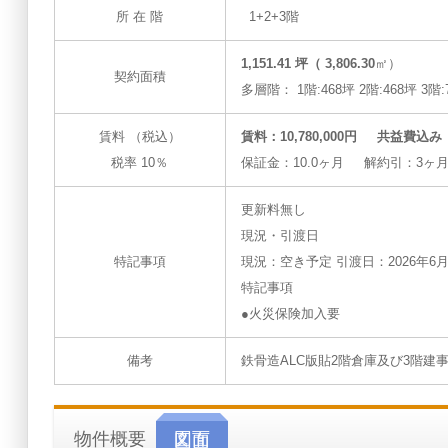
所 在 階
1+2+3階
1,151.41 坪（ 3,806.30
㎡）
契約面積
多層階： 1階:468坪 2階:468坪 3階:
賃料 （税込）
賃料：10,780,000円 共益費込み
税率 10％
保証金：10.0ヶ月 解約引：3ヶ
更新料無し
現況・引渡日
特記事項
現況：空き予定 引渡日：2026年6
特記事項
●火災保険加入要
備考
鉄骨造ALC版貼2階倉庫及び3階建
物件概要
図面