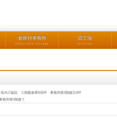
倉庫付事務所
貸工場
office with storage
factories
ALC版貼 ２階建倉庫936坪 事務所棟3階建214坪
・事務所棟3階建て