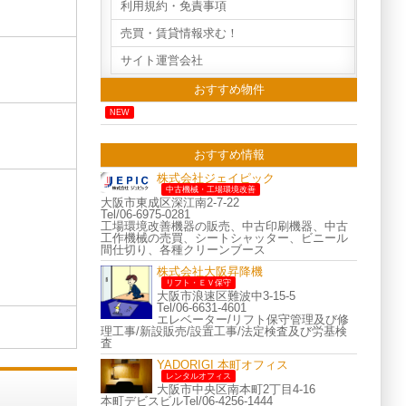
利用規約・免責事項
売買・賃貸情報求む！
サイト運営会社
おすすめ物件
NEW
おすすめ情報
株式会社ジェイピック
中古機械・工場環境改善
大阪市東成区深江南2-7-22
Tel/06-6975-0281
工場環境改善機器の販売、中古印刷機器、中古
工作機械の売買、シートシャッター、ビニール
間仕切り、各種クリーンブース
株式会社大阪昇降機
リフト・ＥＶ保守
大阪市浪速区難波中3-15-5
Tel/06-6631-4601
エレベーター/リフト保守管理及び修
理工事/新設販売/設置工事/法定検査及び労基検
査
YADORIGI 本町オフィス
レンタルオフィス
大阪市中央区南本町2丁目4-16
本町デビスビルTel/06-4256-1444