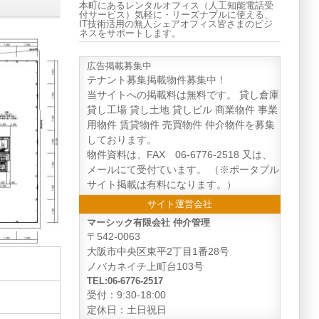
本町にあるレンタルオフィス（人工知能電話受
付サービス）気軽に・リーズナブルに使える、
IT技術活用の無人シェアオフィス皆さまのビジ
ネスをサポートします。
広告掲載募集中
テナント募集掲載物件募集中！
当サイトへの掲載料は無料です。 貸し倉庫
貸し工場 貸し土地 貸しビル 商業物件 事業
用物件 賃貸物件 売買物件 仲介物件を募集
しております。
物件資料は、FAX 06-6776-2518 又は、
メールにて受付ています。 （※ポータプル
サイト掲載は有料になります。）
サイト運営会社
マーシック有限会社 仲介管理
〒542-0063
大阪市中央区東平2丁目1番28号
ノバカネイチ上町台103号
TEL:06-6776-2517
受付：9:30-18:00
定休日：土日祝日