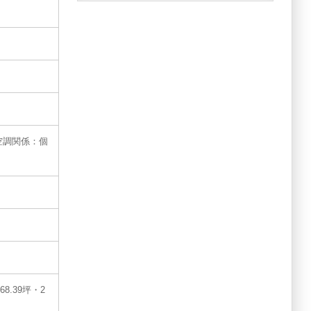
空調関係：個
8.39坪・2