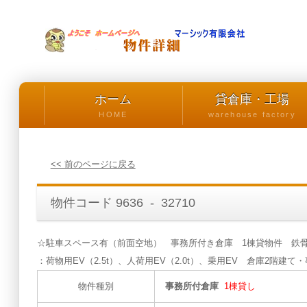
ホーム
貸倉庫・工場
HOME
warehouse factory
<< 前のページに戻る
物件コード 9636 - 32710
☆駐車スペース有（前面空地） 事務所付き倉庫 1棟貸物件 鉄骨造
：荷物用EV（2.5t）、人荷用EV（2.0t）、乗用EV 倉庫2階建て
物件種別
事務所付倉庫
1棟貸し