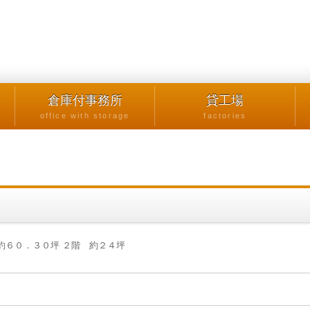
倉庫付事務所
貸工場
office with storage
factories
約６０．３０坪 ２階 約２４坪