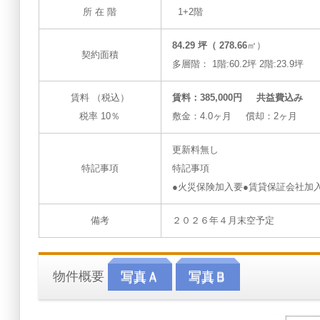
所 在 階
1+2階
84.29 坪（ 278.66
㎡）
契約面積
多層階： 1階:60.2坪 2階:23.9坪
賃料 （税込）
賃料：385,000円 共益費込み
税率 10％
敷金：4.0ヶ月 償却：2ヶ月
更新料無し
特記事項
特記事項
●火災保険加入要●賃貸保証会社加
備考
２０２６年４月末空予定
物件概要
写真Ａ
写真Ｂ