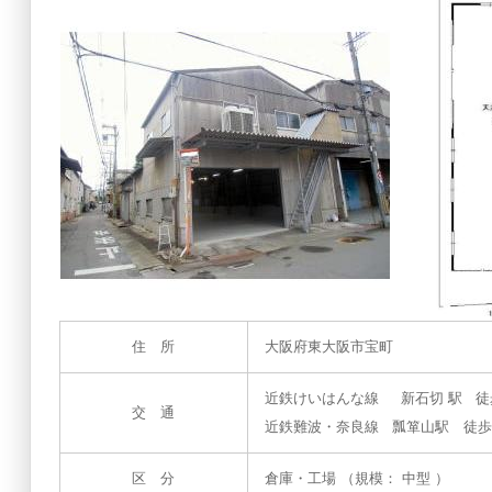
住 所
大阪府東大阪市宝町
近鉄けいはんな線 新石切 駅 徒歩 
交 通
近鉄難波・奈良線 瓢箪山駅 徒歩
区 分
倉庫・工場 （規模： 中型 ）