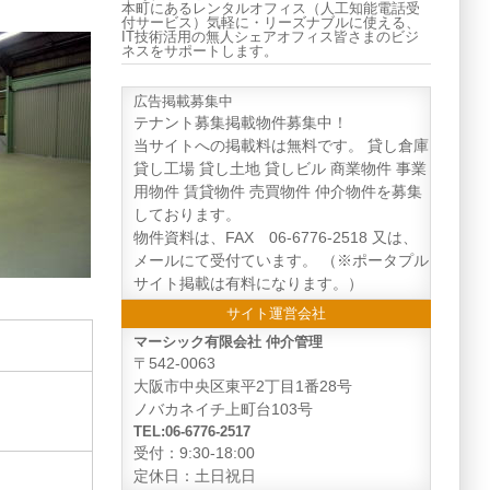
本町にあるレンタルオフィス（人工知能電話受
付サービス）気軽に・リーズナブルに使える、
IT技術活用の無人シェアオフィス皆さまのビジ
ネスをサポートします。
広告掲載募集中
テナント募集掲載物件募集中！
当サイトへの掲載料は無料です。 貸し倉庫
貸し工場 貸し土地 貸しビル 商業物件 事業
用物件 賃貸物件 売買物件 仲介物件を募集
しております。
物件資料は、FAX 06-6776-2518 又は、
メールにて受付ています。 （※ポータプル
サイト掲載は有料になります。）
サイト運営会社
マーシック有限会社 仲介管理
〒542-0063
大阪市中央区東平2丁目1番28号
ノバカネイチ上町台103号
TEL:06-6776-2517
受付：9:30-18:00
定休日：土日祝日