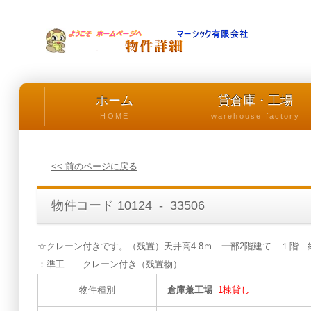
ホーム
貸倉庫・工場
HOME
warehouse factory
<< 前のページに戻る
物件コード 10124 - 33506
☆クレーン付きです。（残置）天井高4.8ｍ 一部2階建て １階 
：準工 クレーン付き（残置物）
物件種別
倉庫兼工場
1棟貸し