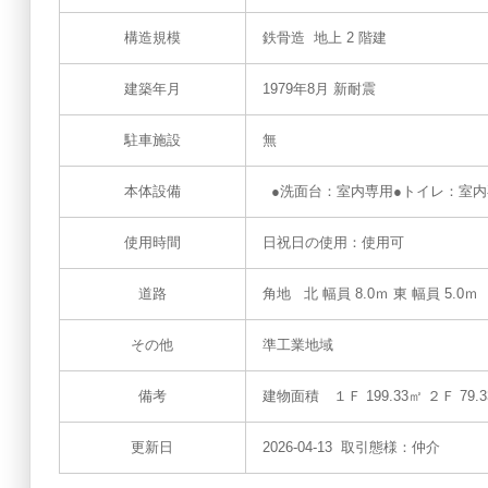
構造規模
鉄骨造 地上 2 階建
建築年月
1979年8月 新耐震
駐車施設
無
本体設備
●洗面台：室内専用●トイレ：室内
使用時間
日祝日の使用：使用可
道路
角地 北 幅員 8.0ｍ 東 幅員 5.0ｍ
その他
準工業地域
備考
建物面積 １Ｆ 199.33㎡ ２Ｆ 79.
更新日
2026-04-13 取引態様：仲介