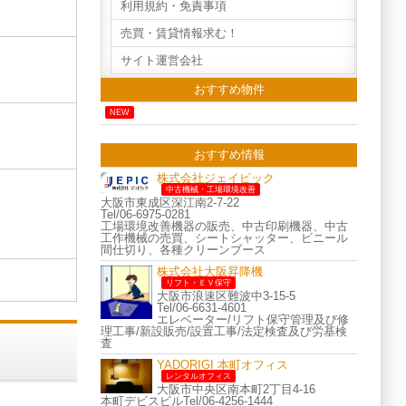
利用規約・免責事項
売買・賃貸情報求む！
サイト運営会社
おすすめ物件
NEW
おすすめ情報
株式会社ジェイピック
中古機械・工場環境改善
大阪市東成区深江南2-7-22
Tel/06-6975-0281
工場環境改善機器の販売、中古印刷機器、中古
工作機械の売買、シートシャッター、ビニール
間仕切り、各種クリーンブース
株式会社大阪昇降機
リフト・ＥＶ保守
大阪市浪速区難波中3-15-5
Tel/06-6631-4601
エレベーター/リフト保守管理及び修
理工事/新設販売/設置工事/法定検査及び労基検
査
YADORIGI 本町オフィス
レンタルオフィス
大阪市中央区南本町2丁目4-16
本町デビスビルTel/06-4256-1444