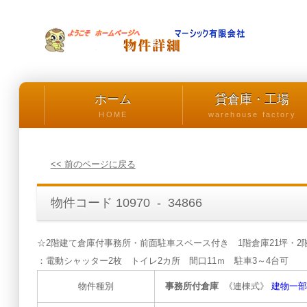
ホーム
貸倉庫・工場
HOME
warehouse factory
<< 前のページに戻る
物件コード 10970 - 34866
☆2階建て倉庫付事務所・前面駐車スペース付き 1階倉庫21坪・2階
：電動シャッター2枚 トイレ2カ所 間口11ｍ 駐車3～4台可
物件種別
事務所付倉庫
《連棟式》
建物一部