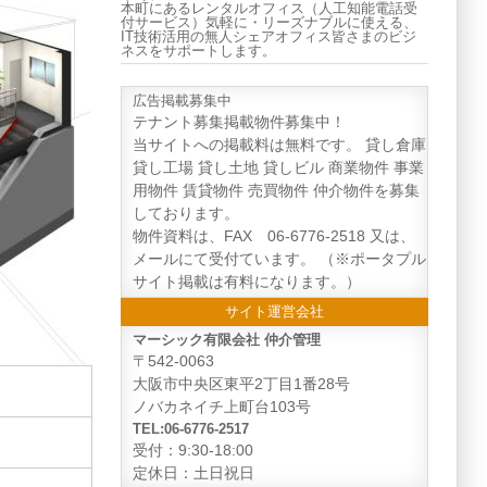
本町にあるレンタルオフィス（人工知能電話受
付サービス）気軽に・リーズナブルに使える、
IT技術活用の無人シェアオフィス皆さまのビジ
ネスをサポートします。
広告掲載募集中
テナント募集掲載物件募集中！
当サイトへの掲載料は無料です。 貸し倉庫
貸し工場 貸し土地 貸しビル 商業物件 事業
用物件 賃貸物件 売買物件 仲介物件を募集
しております。
物件資料は、FAX 06-6776-2518 又は、
メールにて受付ています。 （※ポータプル
サイト掲載は有料になります。）
サイト運営会社
マーシック有限会社 仲介管理
〒542-0063
大阪市中央区東平2丁目1番28号
ノバカネイチ上町台103号
TEL:06-6776-2517
受付：9:30-18:00
定休日：土日祝日