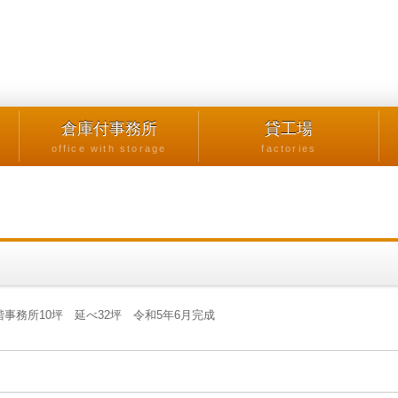
倉庫付事務所
貸工場
office with storage
factories
事務所10坪 延べ32坪 令和5年6月完成