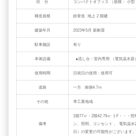
区 分
コンパクトオフィス （規模： 小型
構造規模
鉄骨造 地上 2 階建
建築年月
2023年5月 新耐震
駐車施設
有り
本体設備
●流し台：室内専用 （電気温水器）
使用時間
日祝日の使用：使用可
道路
一方 南側4.7ｍ
その他
準工業地域
1階77㎡・2階42.79㎡ １F
備考
ン、照明、コンセント 、 電気温水
日）の変更の可能性がございます