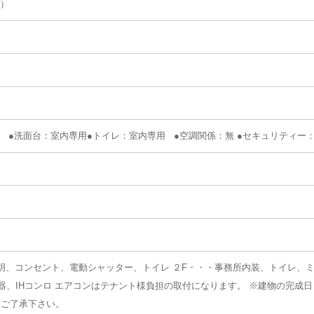
 ）
 ●洗面台：室内専用●トイレ：室内専用 ●空調関係：無 ●セキュリティー
・・・照明、コンセント、電動シャッター、トイレ ２F・・・事務所内装、トイレ、
器、IHコンロ エアコンはテナント様負担の取付になります。 ※建物の完成
。ご了承下さい。