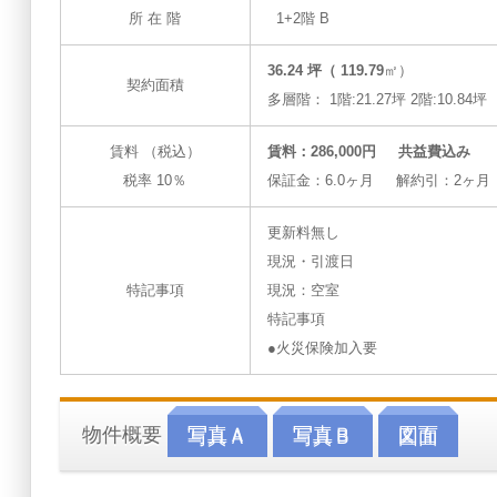
所 在 階
1+2階 B
36.24 坪（ 119.79
㎡）
契約面積
多層階： 1階:21.27坪 2階:10.84坪
賃料 （税込）
賃料：286,000円 共益費込み
税率 10％
保証金：6.0ヶ月 解約引：2ヶ月
更新料無し
現況・引渡日
特記事項
現況：空室
特記事項
●火災保険加入要
物件概要
写真Ａ
写真Ｂ
図面