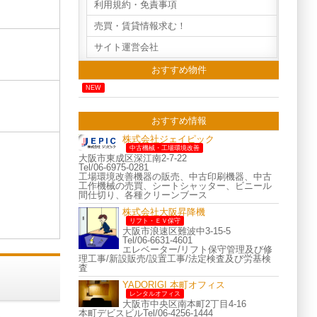
利用規約・免責事項
売買・賃貸情報求む！
サイト運営会社
おすすめ物件
NEW
おすすめ情報
株式会社ジェイピック
中古機械・工場環境改善
大阪市東成区深江南2-7-22
Tel/06-6975-0281
工場環境改善機器の販売、中古印刷機器、中古
工作機械の売買、シートシャッター、ビニール
間仕切り、各種クリーンブース
株式会社大阪昇降機
リフト・ＥＶ保守
大阪市浪速区難波中3-15-5
Tel/06-6631-4601
エレベーター/リフト保守管理及び修
理工事/新設販売/設置工事/法定検査及び労基検
査
YADORIGI 本町オフィス
レンタルオフィス
大阪市中央区南本町2丁目4-16
本町デビスビルTel/06-4256-1444