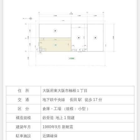
住 所
大阪府東大阪市楠根１丁目
交 通
地下鉄中央線 長田 駅 徒歩 17 分
区 分
倉庫・工場 （規模： 小型 ）
構造規模
鉄骨造 地上 1 階建
建築年月
1980年9月 新耐震
駐車施設
近隣確保