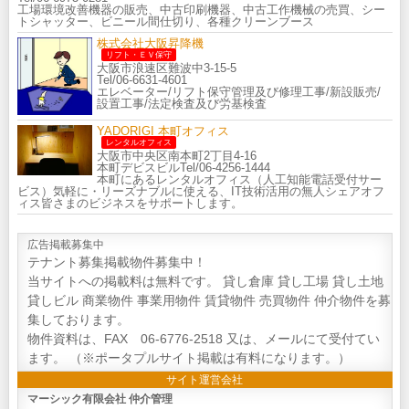
工場環境改善機器の販売、中古印刷機器、中古工作機械の売買、シー
トシャッター、ビニール間仕切り、各種クリーンブース
株式会社大阪昇降機
リフト・ＥＶ保守
大阪市浪速区難波中3-15-5
Tel/06-6631-4601
エレベーター/リフト保守管理及び修理工事/新設販売/
設置工事/法定検査及び労基検査
YADORIGI 本町オフィス
レンタルオフィス
大阪市中央区南本町2丁目4-16
本町デビスビルTel/06-4256-1444
本町にあるレンタルオフィス（人工知能電話受付サー
ビス）気軽に・リーズナブルに使える、IT技術活用の無人シェアオフ
ィス皆さまのビジネスをサポートします。
広告掲載募集中
テナント募集掲載物件募集中！
当サイトへの掲載料は無料です。 貸し倉庫 貸し工場 貸し土地
貸しビル 商業物件 事業用物件 賃貸物件 売買物件 仲介物件を募
集しております。
物件資料は、FAX 06-6776-2518 又は、メールにて受付てい
ます。 （※ポータプルサイト掲載は有料になります。）
サイト運営会社
マーシック有限会社 仲介管理