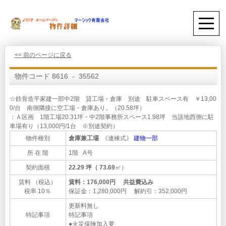
<< 前のページに戻る
物件コード 8616 - 35562
☆鉄骨造平家建一部中2階 貸工場・倉庫 別途 駐車スペース有 ￥13,00
0/台 南側隣接に空工場・倉庫あり。（20.58坪）
：Ａ区画 1階工場20.31坪・中2階事務所スペース1.98坪 当該地西側に駐
車場有り（13,000円/1台 ※別途契約）
物件種別
倉庫兼工場
《連棟式》
建物一部
所 在 階
1階 A号
契約面積
22.29 坪（ 73.69
㎡）
賃料 （税込）
賃料：176,000円 共益費込み
税率 10％
保証金：1,280,000円 解約引：352,000円
更新料無し
特記事項
特記事項
●火災保険加入要