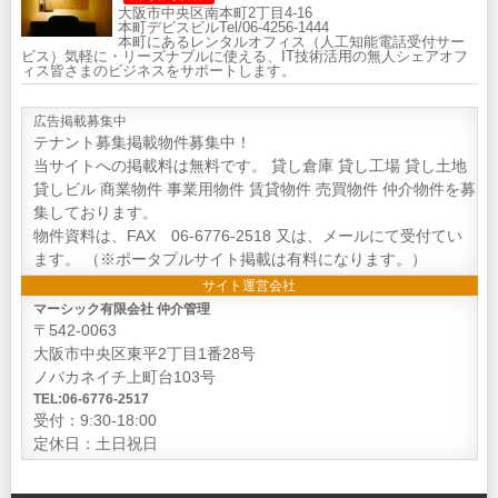
大阪市中央区南本町2丁目4-16
本町デビスビルTel/06-4256-1444
本町にあるレンタルオフィス（人工知能電話受付サー
ビス）気軽に・リーズナブルに使える、IT技術活用の無人シェアオフ
ィス皆さまのビジネスをサポートします。
広告掲載募集中
テナント募集掲載物件募集中！
当サイトへの掲載料は無料です。 貸し倉庫 貸し工場 貸し土地
貸しビル 商業物件 事業用物件 賃貸物件 売買物件 仲介物件を募
集しております。
物件資料は、FAX 06-6776-2518 又は、メールにて受付てい
ます。 （※ポータプルサイト掲載は有料になります。）
サイト運営会社
マーシック有限会社 仲介管理
〒542-0063
大阪市中央区東平2丁目1番28号
ノバカネイチ上町台103号
TEL:06-6776-2517
受付：9:30-18:00
定休日：土日祝日