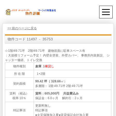
<< 前のページに戻る
物件コード 11497 - 35753
☆1階/49.71坪 2階/49.71坪 建物前面に駐車スペース有
：大規模リフォーム予定！ 内壁全塗装、外壁カバー、 事務所内装新設、 シ
ャッター修繕、トイレ交換
物件種別
倉庫
1棟貸し
所 在 階
1+2階
99.42 坪（ 328.66
㎡）
契約面積
多層階： 1階:49.71坪 2階:49.71坪
賃料 （税込）
賃料：605,000円 共益費込み
税率 10％
保証金：6.0ヶ月 解約引：2ヶ月
更新料無し
特記事項
特記事項
●火災保険加入要●賃貸保証会社加入要