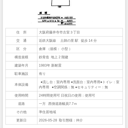
住 所
大阪府藤井寺市古室３丁目
交 通
近鉄大阪線 土師の里 駅 徒歩 14 分
区 分
倉庫 （規模： 小型 ）
構造規模
鉄骨造 地上 2 階建
建築年月
1983年 新耐震
駐車施設
有り
●流し台：室内専用 ●洗面台：室内専用●トイレ：室
本体設備
内専用 ●空調関係：無 ●セキュリティー：無
使用時間
24時間使用可 日祝日の使用：使用可
道路
一方 西側道路幅員7.7ｍ
その他
準住居地域
更新日
2026-05-28 取引態様：仲介