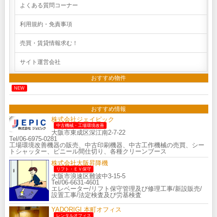
よくある質問コーナー
利用規約・免責事項
売買・賃貸情報求む！
サイト運営会社
おすすめ物件
NEW
おすすめ情報
株式会社ジェイピック
中古機械・工場環境改善
大阪市東成区深江南2-7-22
Tel/06-6975-0281
工場環境改善機器の販売、中古印刷機器、中古工作機械の売買、シー
トシャッター、ビニール間仕切り、各種クリーンブース
株式会社大阪昇降機
リフト・ＥＶ保守
大阪市浪速区難波中3-15-5
Tel/06-6631-4601
エレベーター/リフト保守管理及び修理工事/新設販売/
設置工事/法定検査及び労基検査
YADORIGI 本町オフィス
レンタルオフィス