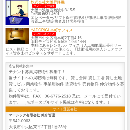
株式会社大阪昇降機
リフト・ＥＶ保守
大阪市浪速区難波中3-15-5
Tel/06-6631-4601
エレベーター/リフト保守管理及び修理工事/新設販売/
設置工事/法定検査及び労基検査
YADORIGI 本町オフィス
レンタルオフィス
大阪市中央区南本町2丁目4-16
本町デビスビルTel/06-4256-1444
本町にあるレンタルオフィス（人工知能電話受付サー
ビス）気軽に・リーズナブルに使える、IT技術活用の無人シェアオフ
ィス皆さまのビジネスをサポートします。
広告掲載募集中
テナント募集掲載物件募集中！
当サイトへの掲載料は無料です。 貸し倉庫 貸し工場 貸し土地
貸しビル 商業物件 事業用物件 賃貸物件 売買物件 仲介物件を募
集しております。
物件資料は、FAX 06-6776-2518 又は、メールにて受付てい
ます。 （※ポータプルサイト掲載は有料になります。）
サイト運営会社
マーシック有限会社 仲介管理
〒542-0063
大阪市中央区東平2丁目1番28号