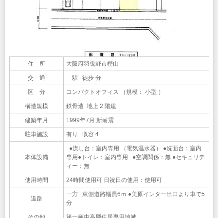
住 所
大阪府羽曳野市樫山
交 通
駅 徒歩 分
区 分
コンパクトオフィス （規模： 小型 ）
構造規模
鉄骨造 地上 2 階建
建築年月
1999年7月 新耐震
駐車施設
有り 収容 4
●流し台：室内専用 （電気温水器） ●洗面台：室内
本体設備
専用●トイレ：室内専用 ●空調関係：無 ●セキュリテ
ィー：無
使用時間
24時間使用可 日祝日の使用：使用可
一方 東側道路幅員6ｍ ●美原インター出口より車で5
道路
分
その他
第一種中高層住居専用地域