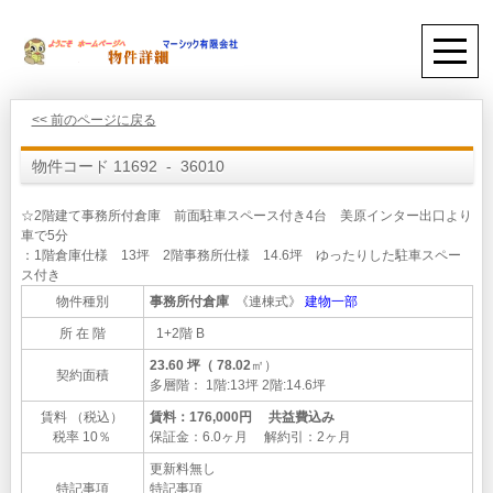
<< 前のページに戻る
物件コード 11692 - 36010
☆2階建て事務所付倉庫 前面駐車スペース付き4台 美原インター出口より
車で5分
：1階倉庫仕様 13坪 2階事務所仕様 14.6坪 ゆったりした駐車スペー
ス付き
物件種別
事務所付倉庫
《連棟式》
建物一部
所 在 階
1+2階 B
23.60 坪（ 78.02
㎡）
契約面積
多層階： 1階:13坪 2階:14.6坪
賃料 （税込）
賃料：176,000円 共益費込み
税率 10％
保証金：6.0ヶ月 解約引：2ヶ月
更新料無し
特記事項
特記事項