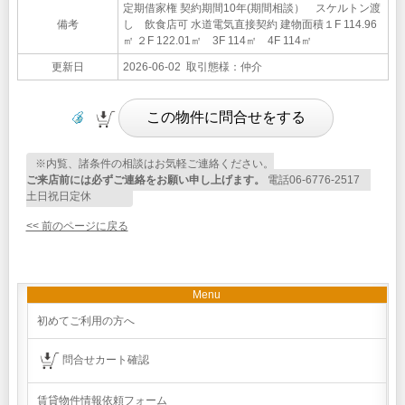
定期借家権 契約期間10年(期間相談） スケルトン渡
備考
し 飲食店可 水道電気直接契約 建物面積１F 114.96
㎡ ２F 122.01㎡ 3F 114㎡ 4F 114㎡
更新日
2026-06-02 取引態様：仲介
※内覧、諸条件の相談はお気軽ご連絡ください。
ご来店前には必ずご連絡をお願い申し上げます。
電話06-6776-2517
土日祝日定休
<< 前のページに戻る
Menu
初めてご利用の方へ
問合せカート確認
賃貸物件情報依頼フォーム