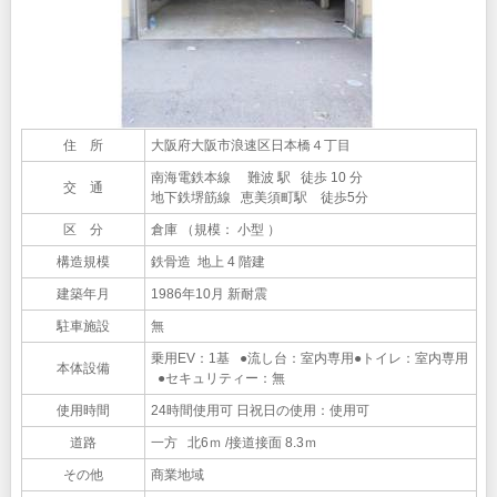
住 所
大阪府大阪市浪速区日本橋４丁目
南海電鉄本線 難波 駅 徒歩 10 分
交 通
地下鉄堺筋線 恵美須町駅 徒歩5分
区 分
倉庫 （規模： 小型 ）
構造規模
鉄骨造 地上 4 階建
建築年月
1986年10月 新耐震
駐車施設
無
乗用EV：1基 ●流し台：室内専用●トイレ：室内専用
本体設備
●セキュリティー：無
使用時間
24時間使用可 日祝日の使用：使用可
道路
一方 北6ｍ /接道接面 8.3ｍ
その他
商業地域