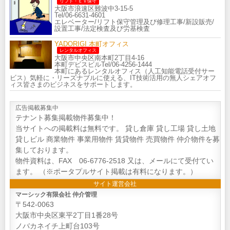
リフト・ＥＶ保守
大阪市浪速区難波中3-15-5
Tel/06-6631-4601
エレベーター/リフト保守管理及び修理工事/新設販売/
設置工事/法定検査及び労基検査
YADORIGI 本町オフィス
レンタルオフィス
大阪市中央区南本町2丁目4-16
本町デビスビルTel/06-4256-1444
本町にあるレンタルオフィス（人工知能電話受付サー
ビス）気軽に・リーズナブルに使える、IT技術活用の無人シェアオフ
ィス皆さまのビジネスをサポートします。
広告掲載募集中
テナント募集掲載物件募集中！
当サイトへの掲載料は無料です。 貸し倉庫 貸し工場 貸し土地
貸しビル 商業物件 事業用物件 賃貸物件 売買物件 仲介物件を募
集しております。
物件資料は、FAX 06-6776-2518 又は、メールにて受付てい
ます。 （※ポータプルサイト掲載は有料になります。）
サイト運営会社
マーシック有限会社 仲介管理
〒542-0063
大阪市中央区東平2丁目1番28号
ノバカネイチ上町台103号