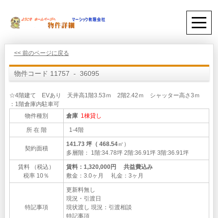
<< 前のページに戻る
物件コード 11757 - 36095
☆4階建て EVあり 天井高1階3.53ｍ 2階2.42ｍ シャッター高さ3ｍ
：1階倉庫内駐車可
物件種別
倉庫
1棟貸し
所 在 階
1-4階
141.73 坪（ 468.54
㎡）
契約面積
多層階： 1階:34.78坪 2階:36.91坪 3階:36.91坪
賃料 （税込）
賃料：1,320,000円 共益費込み
税率 10％
敷金：3.0ヶ月 礼金：3ヶ月
更新料無し
現況・引渡日
特記事項
現状渡し 現況：引渡相談
特記事項