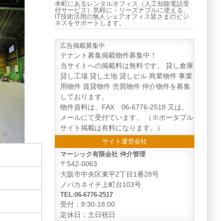
本町にあるレンタルオフィス（人工知能電話受
付サービス）気軽に・リーズナブルに使える、
IT技術活用の無人シェアオフィス皆さまのビジ
ネスをサポートします。
広告掲載募集中
テナント募集掲載物件募集中！
当サイトへの掲載料は無料です。 貸し倉庫
貸し工場 貸し土地 貸しビル 商業物件 事業
用物件 賃貸物件 売買物件 仲介物件を募集
しております。
物件資料は、FAX 06-6776-2518 又は、
メールにて受付ています。 （※ポータプル
サイト掲載は有料になります。）
サイト運営会社
マーシック有限会社 仲介管理
〒542-0063
大阪市中央区東平2丁目1番28号
ノバカネイチ上町台103号
TEL:06-6776-2517
受付：9:30-18:00
定休日：土日祝日