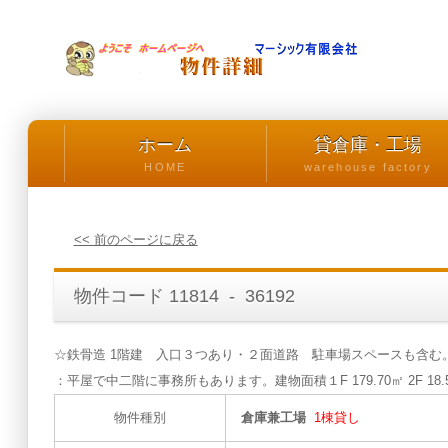
ホーム
貸倉庫・工場
HOME
warehouse factory
<< 前のページに戻る
物件コード 11814 - 36192
☆鉄⾻造 1階建 ⼊⼝３つあり・２⾯道路 駐車場スペースも含
：平屋で中⼆階に事務所もあります。建物面積１F 179.70㎡ 2F 18.
物件種別
倉庫兼工場
1棟貸し