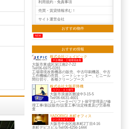
利用規約・免責事項
売買・賃貸情報求む！
サイト運営会社
おすすめ物件
NEW
おすすめ情報
株式会社ジェイピック
中古機械・工場環境改善
大阪市東成区深江南2-7-22
Tel/06-6975-0281
工場環境改善機器の販売、中古印刷機器、中古
工作機械の売買、シートシャッター、ビニール
間仕切り、各種クリーンブース
株式会社大阪昇降機
リフト・ＥＶ保守
大阪市浪速区難波中3-15-5
Tel/06-6631-4601
エレベーター/リフト保守管理及び修
理工事/新設販売/設置工事/法定検査及び労基検
査
YADORIGI 本町オフィス
レンタルオフィス
大阪市中央区南本町2丁目4-16
本町デビスビルTel/06-4256-1444