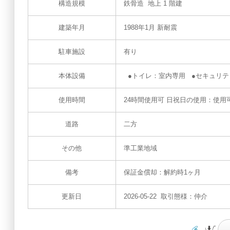
構造規模
鉄骨造 地上 1 階建
建築年月
1988年1月 新耐震
駐車施設
有り
本体設備
●トイレ：室内専用 ●セキュリテ
使用時間
24時間使用可 日祝日の使用：使用
道路
二方
その他
準工業地域
備考
保証⾦償却：解約時1ヶ⽉
更新日
2026-05-22 取引態様：仲介