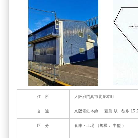
住 所
大阪府門真市北巣本町
交 通
京阪電鉄本線 萱島 駅 徒歩 15 
区 分
倉庫・工場 （規模： 中型 ）