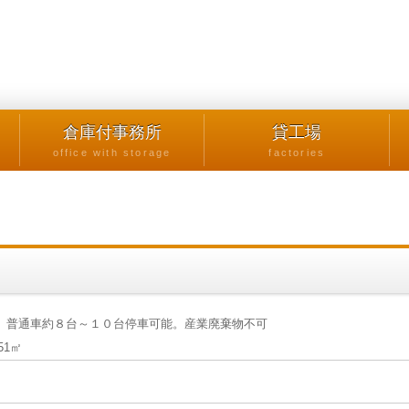
倉庫付事務所
貸工場
office with storage
factories
む。普通車約８台～１０台停車可能。産業廃棄物不可
51㎡