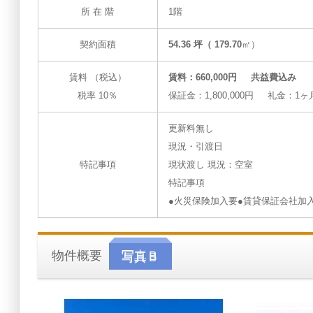
所 在 階
1階
契約面積
54.36 坪（ 179.70
㎡）
賃料 （税込）
賃料：660,000円 共益費込み
税率 10％
保証金：1,800,000円 礼金：1ヶ
更新料無し
現況・引渡日
特記事項
現状渡し 現況：空室
特記事項
●火災保険加入要●賃貸保証会社加
物件概要
写真Ｂ