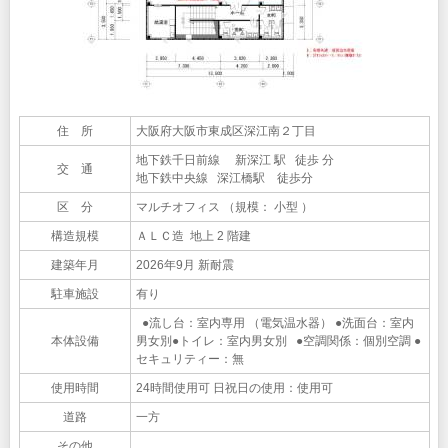
住 所
大阪府大阪市東成区深江南２丁目
地下鉄千日前線 新深江 駅 徒歩 分
交 通
地下鉄中央線 深江橋駅 徒歩分
区 分
マルチオフィス （規模： 小型 ）
構造規模
ＡＬＣ造 地上 2 階建
建築年月
2026年9月 新耐震
駐車施設
有り
●流し台：室内専用 （電気温水器） ●洗面台：室内
本体設備
男女別●トイレ：室内男女別 ●空調関係：個別空調 ●
セキュリティー：無
使用時間
24時間使用可 日祝日の使用：使用可
道路
一方
その他