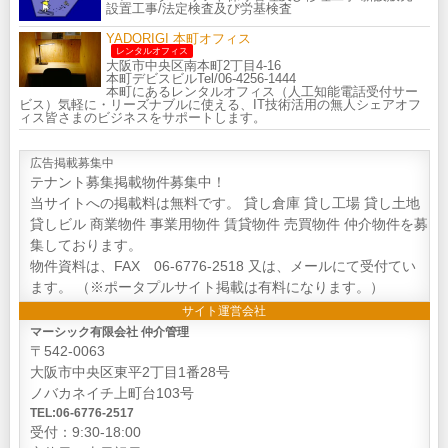
設置工事/法定検査及び労基検査
YADORIGI 本町オフィス
レンタルオフィス
大阪市中央区南本町2丁目4-16
本町デビスビルTel/06-4256-1444
本町にあるレンタルオフィス（人工知能電話受付サー
ビス）気軽に・リーズナブルに使える、IT技術活用の無人シェアオフ
ィス皆さまのビジネスをサポートします。
広告掲載募集中
テナント募集掲載物件募集中！
当サイトへの掲載料は無料です。 貸し倉庫 貸し工場 貸し土地
貸しビル 商業物件 事業用物件 賃貸物件 売買物件 仲介物件を募
集しております。
物件資料は、FAX 06-6776-2518 又は、メールにて受付てい
ます。 （※ポータプルサイト掲載は有料になります。）
サイト運営会社
マーシック有限会社 仲介管理
〒542-0063
大阪市中央区東平2丁目1番28号
ノバカネイチ上町台103号
TEL:06-6776-2517
受付：9:30-18:00