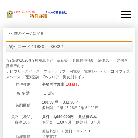
<< 前のページに戻る
物件コード 11886 - 36322
☆2階建/2026年9月完成予定 ※新築 倉庫付事務所 駐車スペース付き
営業所向き
：1Fフリースペース フォークリフト用電源、電動シャッター 2Fオフィス
スペース 個別空調、OAフロア、男女別トイレ
物件種別
事務所付倉庫
1棟貸し
所 在 階
1+2階
100.58 坪（ 332.50
㎡）
契約面積
多層階： 1階:46.26坪 2階:54.31坪
賃料 （税込）
賃料：1,650,000円 共益費込み
税率 10％
保証金：10.0ヶ月 解約引：3ヶ月
更新料無し
引渡日：2026/10
特記事項
特記事項