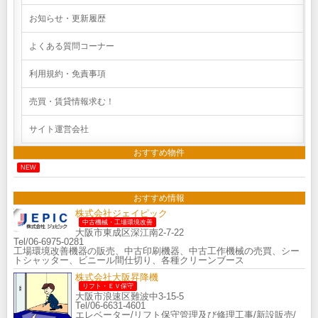
お知らせ・更新履歴
よくある質問コーナー
利用規約・免責事項
売買・賃貸情報求む！
サイト運営会社
おすすめ物件
NEW
おすすめ情報
株式会社ジェイピック
中古機械・工場環境改善
大阪市東成区深江南2-7-22
Tel/06-6975-0281
工場環境改善機器の販売、中古印刷機器、中古工作機械の売買、シー
トシャッター、ビニール間仕切り、各種クリーンブース
株式会社大阪昇降機
リフト・ＥＶ保守
大阪市浪速区難波中3-15-5
Tel/06-6631-4601
エレベーター/リフト保守管理及び修理工事/新設販売/