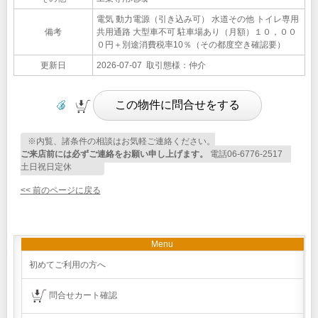
電気 動力電源（引き込み可） 水道その他 トイレ専用
備考
共用通路 大型車不可 駐車場あり（月額）１０，００
０円＋別途消費税率10％（その都度空き確認要）
更新日
2026-07-07 取引態様：仲介
※内覧、諸条件の相談はお気軽ご連絡ください。
ご来店前には必ずご連絡をお願い申し上げます。
電話06-6776-2517
土日祝日定休
<< 前のページに戻る
Menu
初めてご利用の方へ
問合せカート確認