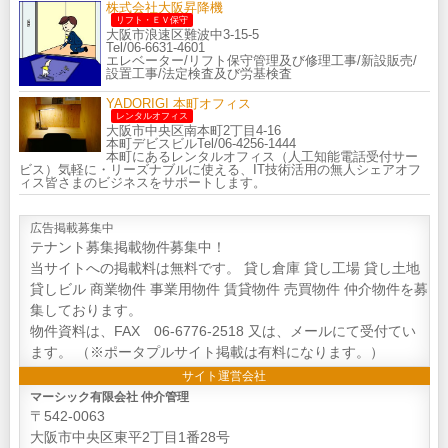
株式会社大阪昇降機
リフト・ＥＶ保守
大阪市浪速区難波中3-15-5
Tel/06-6631-4601
エレベーター/リフト保守管理及び修理工事/新設販売/
設置工事/法定検査及び労基検査
YADORIGI 本町オフィス
レンタルオフィス
大阪市中央区南本町2丁目4-16
本町デビスビルTel/06-4256-1444
本町にあるレンタルオフィス（人工知能電話受付サー
ビス）気軽に・リーズナブルに使える、IT技術活用の無人シェアオフ
ィス皆さまのビジネスをサポートします。
広告掲載募集中
テナント募集掲載物件募集中！
当サイトへの掲載料は無料です。 貸し倉庫 貸し工場 貸し土地
貸しビル 商業物件 事業用物件 賃貸物件 売買物件 仲介物件を募
集しております。
物件資料は、FAX 06-6776-2518 又は、メールにて受付てい
ます。 （※ポータプルサイト掲載は有料になります。）
サイト運営会社
マーシック有限会社 仲介管理
〒542-0063
大阪市中央区東平2丁目1番28号