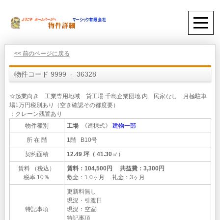
<< 前のページに戻る
物件コード 9999 - 36328
☆起業向き 工業専用地域 貸工場 千島企業団地 内 民家なし 月極駐車
場1万円税別あり（空き確認その都度要）
：クレーン残置あり
物件種別
工場
《連棟式》
建物一部
所 在 階
1階 B10号
契約面積
12.49 坪（ 41.30
㎡）
賃料 （税込）
賃料：104,500円 共益費：3,300円
税率 10％
敷金：1.0ヶ月 礼金：3ヶ月
更新料無し
現況・引渡日
特記事項
現況：空室
特記事項