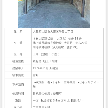
住 所
大阪府大阪市大正区千島１丁目
ＪＲ大阪環状線 大正 駅 徒歩 18 分
交 通
地下鉄長堀鶴見緑地線 大正駅 徒歩20分
南海汐見橋線 汐見橋駅 徒歩29分
区 分
工場 （規模： 小型 ）
構造規模
鉄骨造 地上 1 階建
建築年月
1974年11月 新耐震
駐車施設
有り
●洗面台：有●トイレ：室内専用 ●セキュリティー：
本体設備
無
使用時間
日祝日の使用：使用可
道路
一方 私道接面 3.4ｍ 方向 北 幅員 5.4ｍ
その他
工業専用地域