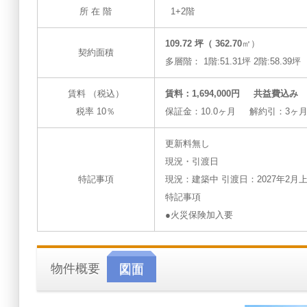
所 在 階
1+2階
109.72 坪（ 362.70
㎡）
契約面積
多層階： 1階:51.31坪 2階:58.39坪
賃料 （税込）
賃料：1,694,000円 共益費込み
税率 10％
保証金：10.0ヶ月 解約引：3ヶ
更新料無し
現況・引渡日
特記事項
現況：建築中 引渡日：2027年2月
特記事項
●火災保険加入要
物件概要
図面