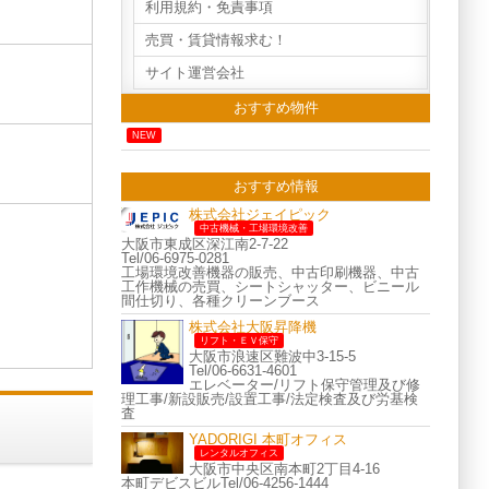
利用規約・免責事項
売買・賃貸情報求む！
サイト運営会社
おすすめ物件
NEW
おすすめ情報
株式会社ジェイピック
中古機械・工場環境改善
大阪市東成区深江南2-7-22
Tel/06-6975-0281
工場環境改善機器の販売、中古印刷機器、中古
工作機械の売買、シートシャッター、ビニール
間仕切り、各種クリーンブース
株式会社大阪昇降機
リフト・ＥＶ保守
大阪市浪速区難波中3-15-5
Tel/06-6631-4601
エレベーター/リフト保守管理及び修
理工事/新設販売/設置工事/法定検査及び労基検
査
YADORIGI 本町オフィス
レンタルオフィス
大阪市中央区南本町2丁目4-16
本町デビスビルTel/06-4256-1444