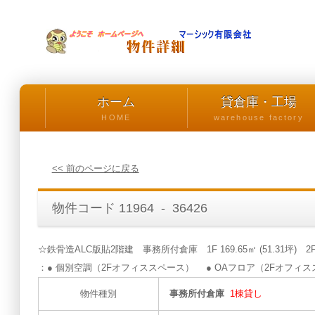
ホーム
貸倉庫・工場
HOME
warehouse factory
<< 前のページに戻る
物件コード 11964 - 36426
☆鉄骨造ALC版貼2階建 事務所付倉庫 1F 169.65㎡ (51.31坪) 2F
：● 個別空調（2Fオフィススペース） ● OAフロア（2Fオフ
物件種別
事務所付倉庫
1棟貸し