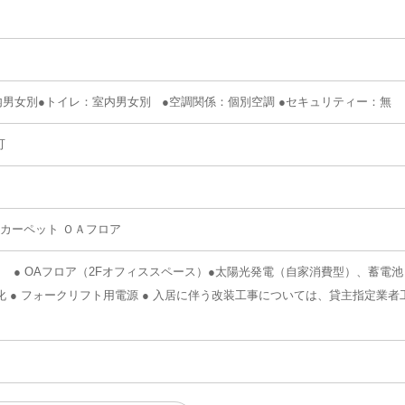
内男女別●トイレ：室内男女別 ●空調関係：個別空調 ●セキュリティー：無
可
カーペット ＯＡフロア
） ● OAフロア（2Fオフィススペース）●太陽光発電（自家消費型）、蓄電池 
ル電化 ● フォークリフト用電源 ● 入居に伴う改装工事については、貸主指定業