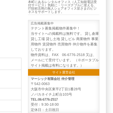
本町にあるレンタルオフィス（人工知能電話受
付サービス）気軽に・リーズナブルに使える、
IT技術活用の無人シェアオフィス皆さまのビジ
ネスをサポートします。
広告掲載募集中
テナント募集掲載物件募集中！
当サイトへの掲載料は無料です。 貸し倉庫
貸し工場 貸し土地 貸しビル 商業物件 事業
用物件 賃貸物件 売買物件 仲介物件を募集
しております。
物件資料は、FAX 06-6776-2518 又は、
メールにて受付ています。 （※ポータプル
サイト掲載は有料になります。）
サイト運営会社
マーシック有限会社 仲介管理
〒542-0063
大阪市中央区東平2丁目1番28号
ノバカネイチ上町台103号
TEL:06-6776-2517
受付：9:30-18:00
定休日：土日祝日