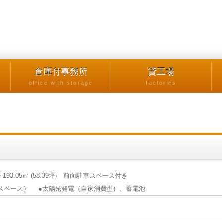
倉庫付事務所
貸工場
office with storage
factories
 193.05㎡ (58.39坪) 前面駐車スペース付き
ィススペース） ●太陽光発電（自家消費型）、蓄電池