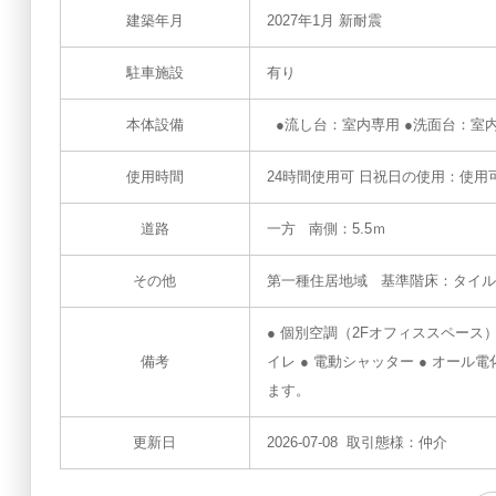
建築年月
2027年1月 新耐震
駐車施設
有り
本体設備
●流し台：室内専用 ●洗面台：室
使用時間
24時間使用可 日祝日の使用：使用
道路
一方 南側：5.5ｍ
その他
第一種住居地域 基準階床：タイル
● 個別空調（2Fオフィススペース
備考
イレ ● 電動シャッター ● オー
ます。
更新日
2026-07-08 取引態様：仲介