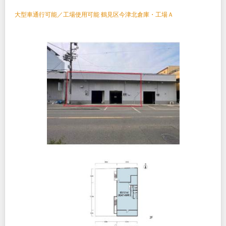
大型車通行可能／工場使用可能 鶴見区今津北倉庫・工場Ａ