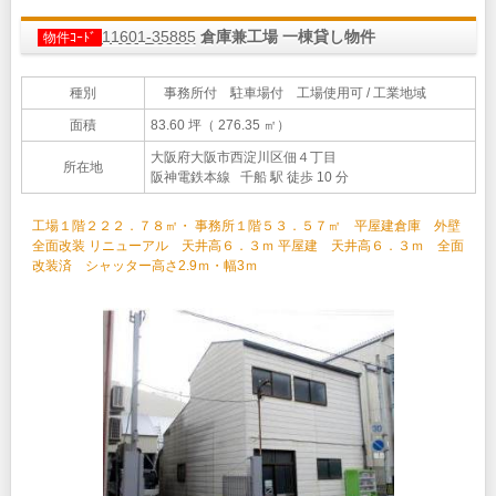
11601-35885
倉庫兼工場 一棟貸し物件
物件ｺｰﾄﾞ
種別
事務所付 駐車場付 工場使用可 / 工業地域
面積
83.60 坪（ 276.35 ㎡）
大阪府大阪市西淀川区佃４丁目
所在地
阪神電鉄本線 千船 駅 徒歩 10 分
工場１階２２２．７８㎡・ 事務所１階５３．５７㎡ 平屋建倉庫 外壁
全面改装 リニューアル 天井高６．３ｍ 平屋建 天井高６．３ｍ 全面
改装済 シャッター高さ2.9ｍ・幅3ｍ