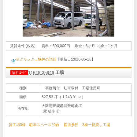
賃貸条件 (税込)
賃料：593,000円 敷金：6ヶ月 礼金：1ヶ月
※クリック→物件の詳細
【更新日:2026-05-26】
11648-35946
工場
物件ｺｰﾄﾞ
種別
事務所付 駐車場付 工場使用可
面積
527.53 坪（ 1,743.91 ㎡）
大阪府豊能郡能勢町倉垣
所在地
駅 徒歩 分
貸工場3棟 駐車スペース20台 図面参照 3棟一括貸し工場