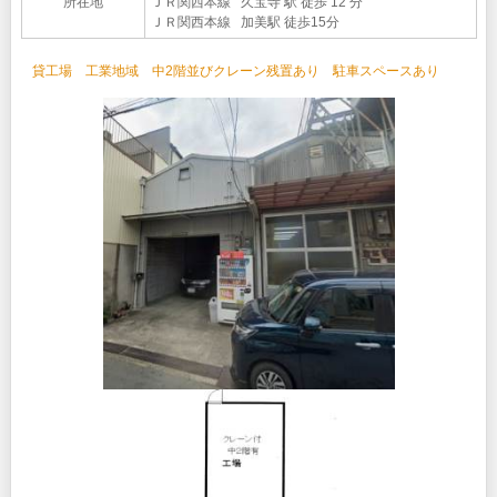
所在地
ＪＲ関西本線 久宝寺 駅 徒歩 12 分
ＪＲ関西本線 加美駅 徒歩15分
貸工場 工業地域 中2階並びクレーン残置あり 駐車スペースあり