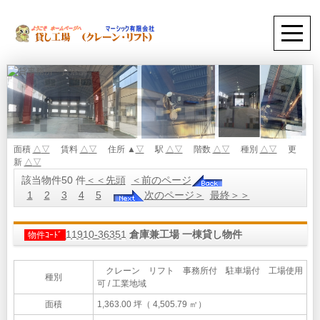
面積
△
▽
賃料
△
▽
住所 ▲
▽
駅
△
▽
階数
△
▽
種別
△
▽
更
新
△
▽
該当物件50 件
＜＜先頭
＜前のページ
1
2
3
4
5
次のページ＞
最終＞＞
11910-36351
倉庫兼工場 一棟貸し物件
物件ｺｰﾄﾞ
クレーン リフト 事務所付 駐車場付 工場使用
種別
可 / 工業地域
面積
1,363.00 坪（ 4,505.79 ㎡）