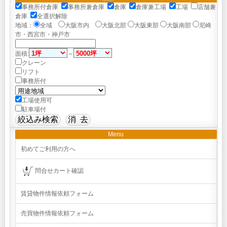
事務所付倉庫
事務所兼倉庫
倉庫
倉庫兼工場
工場
店舗兼
倉庫
全選択解除
地域：
全域
大阪市内
大阪北部
大阪東部
大阪南部
尼崎
市・西宮市・神戸市
面積:
～
クレーン
リフト
事務所付
工場使用可
駐車場付
Menu
初めてご利用の方へ
問合せカート確認
賃貸物件情報依頼フォーム
売買物件情報依頼フォーム