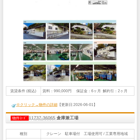
賃貸条件 (税込)
賃料：990,000円 保証金：6ヶ月 解約引：2ヶ月
※クリック→物件の詳細
【更新日:2026-06-01】
11737-36065
倉庫兼工場
物件ｺｰﾄﾞ
種別
クレーン 駐車場付 工場使用可 / 工業専用地域