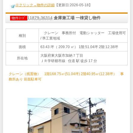
※クリック→物件の詳細
【更新日:2026-05-18】
11879-36314
倉庫兼工場 一棟貸し物件
物件ｺｰﾄﾞ
クレーン 事務所付 電動シャッター 工場使用可
種別
/ 準工業地域
面積
63.43 坪（ 209.70 ㎡）
1階:51.04坪 2階:12.38坪
大阪府東大阪市加納７丁目
所在地
ＪＲ学研都市線 住道 駅 徒歩 17 分
クレーン（残置物） 1階168.75㎡(51.04坪) 2階40.95㎡(12.38坪） 事
務所あり 前面駐車可