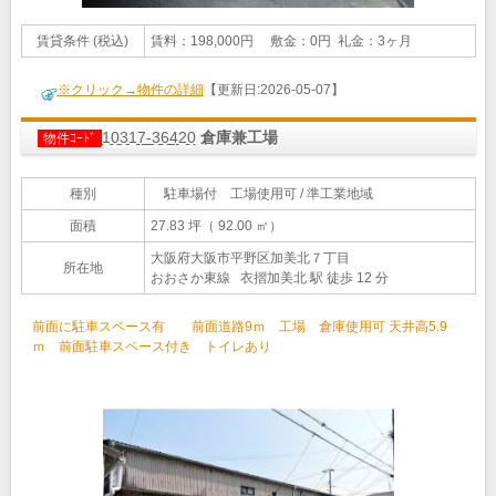
賃貸条件 (税込)
賃料：198,000円 敷金：0円 礼金：3ヶ月
※クリック→物件の詳細
【更新日:2026-05-07】
10317-36420
倉庫兼工場
物件ｺｰﾄﾞ
種別
駐車場付 工場使用可 / 準工業地域
面積
27.83 坪（ 92.00 ㎡）
大阪府大阪市平野区加美北７丁目
所在地
おおさか東線 衣摺加美北 駅 徒歩 12 分
前面に駐車スペース有 前面道路9ｍ 工場 倉庫使用可 天井高5.9
ｍ 前面駐車スペース付き トイレあり