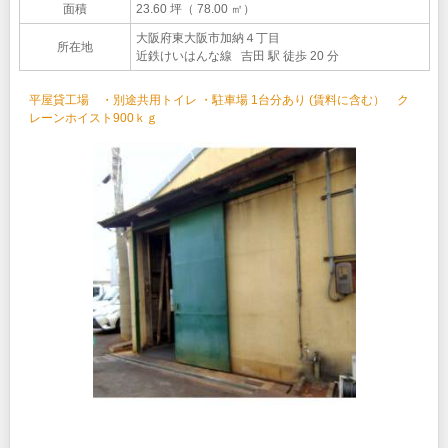
面積
23.60 坪（ 78.00 ㎡）
大阪府東大阪市加納４丁目
所在地
近鉄けいはんな線 吉田 駅 徒歩 20 分
平屋貸工場 ・別途共用トイレ ・駐車場 1台分あり (賃料に含む） ク
レーンホイスト900ｋｇ