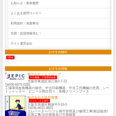
お知らせ・更新履歴
よくある質問コーナー
利用規約・免責事項
売買・賃貸情報求む！
サイト運営会社
おすすめ物件
NEW
おすすめ情報
株式会社ジェイピック
中古機械・工場環境改善
大阪市東成区深江南2-7-22
Tel/06-6975-0281
工場環境改善機器の販売、中古印刷機器、中古工作機械の売買、シー
トシャッター、ビニール間仕切り、各種クリーンブース
株式会社大阪昇降機
リフト・ＥＶ保守
大阪市浪速区難波中3-15-5
Tel/06-6631-4601
エレベーター/リフト保守管理及び修理工事/新設販売/
設置工事/法定検査及び労基検査