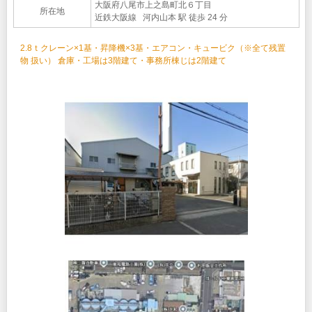
大阪府八尾市上之島町北６丁目
所在地
近鉄大阪線 河内山本 駅 徒歩 24 分
2.8ｔクレーン×1基・昇降機×3基・エアコン・キュービク（※全て残置
物 扱い） 倉庫・工場は3階建て・事務所棟じは2階建て