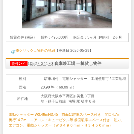
賃貸条件 (税込)
賃料：495,000円 保証金：5ヶ月 解約引：2ヶ月
※クリック→物件の詳細
【更新日:2026-05-29】
10527-34170
倉庫兼工場 一棟貸し物件
物件ｺｰﾄﾞ
種別
駐車場付 電動シャッター 工場使用可 / 工業地域
面積
20.90 坪（ 69.09 ㎡）
大阪府大阪市平野区加美北３丁目
所在地
地下鉄千日前線 南巽 駅 徒歩 6 分
電動シャッター W3.49mH3.45 前面に駐車スペース付き 間口4.7ｍ
奥行14.7ｍ エアコン・キュービクル等 前面駐車スペース付き 動力、
エアコン、電動シャッター（Ｗ３４９０ｍｍ・Ｈ３４５０ｍｍ）