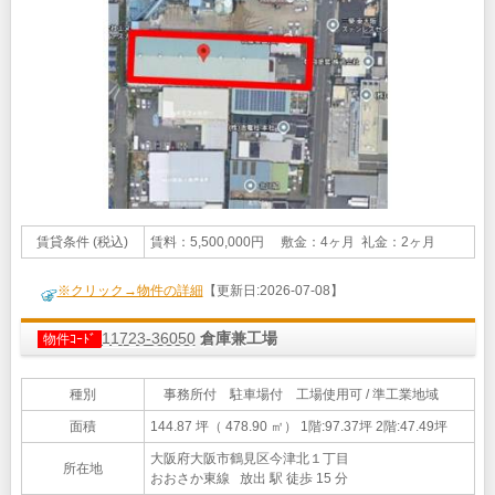
賃貸条件 (税込)
賃料：5,500,000円 敷金：4ヶ月 礼金：2ヶ月
※クリック→物件の詳細
【更新日:2026-07-08】
11723-36050
倉庫兼工場
物件ｺｰﾄﾞ
種別
事務所付 駐車場付 工場使用可 / 準工業地域
面積
144.87 坪（ 478.90 ㎡）
1階:97.37坪 2階:47.49坪
大阪府大阪市鶴見区今津北１丁目
所在地
おおさか東線 放出 駅 徒歩 15 分