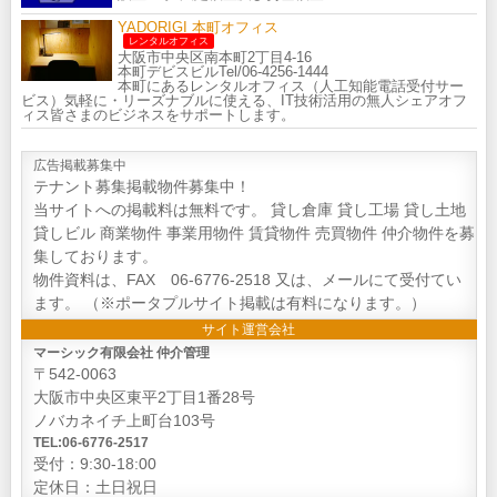
YADORIGI 本町オフィス
レンタルオフィス
大阪市中央区南本町2丁目4-16
本町デビスビルTel/06-4256-1444
本町にあるレンタルオフィス（人工知能電話受付サー
ビス）気軽に・リーズナブルに使える、IT技術活用の無人シェアオフ
ィス皆さまのビジネスをサポートします。
広告掲載募集中
テナント募集掲載物件募集中！
当サイトへの掲載料は無料です。 貸し倉庫 貸し工場 貸し土地
貸しビル 商業物件 事業用物件 賃貸物件 売買物件 仲介物件を募
集しております。
物件資料は、FAX 06-6776-2518 又は、メールにて受付てい
ます。 （※ポータプルサイト掲載は有料になります。）
サイト運営会社
マーシック有限会社 仲介管理
〒542-0063
大阪市中央区東平2丁目1番28号
ノバカネイチ上町台103号
TEL:06-6776-2517
受付：9:30-18:00
定休日：土日祝日