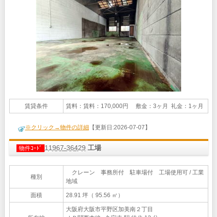
賃貸条件
賃料：賃料：170,000円 敷金：3ヶ月 礼金：1ヶ月
※クリック→物件の詳細
【更新日:2026-07-07】
11967-36429
工場
物件ｺｰﾄﾞ
クレーン 事務所付 駐車場付 工場使用可 / 工業
種別
地域
面積
28.91 坪（ 95.56 ㎡）
大阪府大阪市平野区加美南２丁目