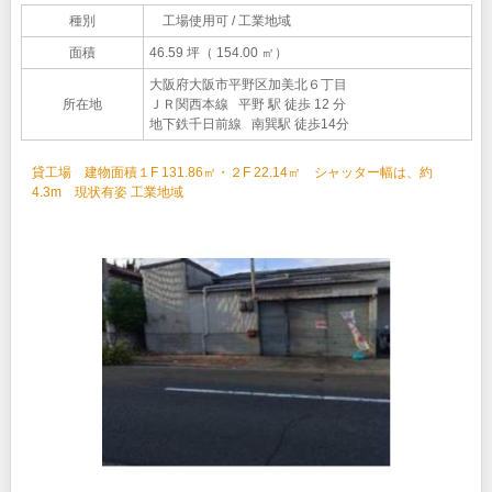
種別
工場使用可 / 工業地域
面積
46.59 坪（ 154.00 ㎡）
大阪府大阪市平野区加美北６丁目
所在地
ＪＲ関西本線 平野 駅 徒歩 12 分
地下鉄千日前線 南巽駅 徒歩14分
貸工場 建物面積１F 131.86㎡・２F 22.14㎡ シャッター幅は、約
4.3m 現状有姿 工業地域