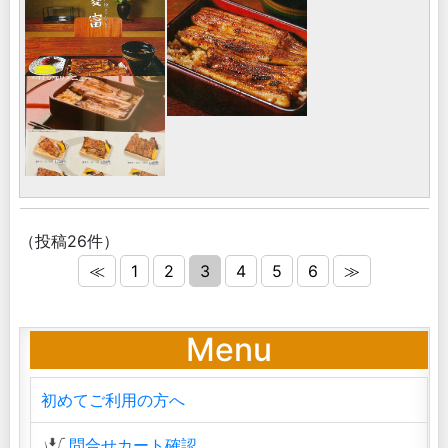
（投稿26件）
≪
1
2
3
4
5
6
≫
Menu
初めてご利用の方へ
問合せカート確認