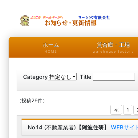
ホーム
貸倉庫・工場
HOME
warehouse factory
Category
Title
（投稿26件）
≪
1
No.14 (不動産業者)
【阿波住研】
WEBサイ