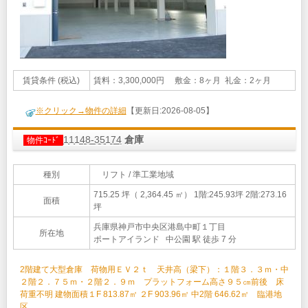
賃貸条件 (税込)
賃料：3,300,000円 敷金：8ヶ月 礼金：2ヶ月
※クリック→物件の詳細
【更新日:2026-08-05】
11148-35174
倉庫
物件ｺｰﾄﾞ
種別
リフト / 準工業地域
715.25 坪（ 2,364.45 ㎡）
1階:245.93坪 2階:273.16
面積
坪
兵庫県神戸市中央区港島中町１丁目
所在地
ポートアイランド 中公園 駅 徒歩 7 分
2階建て大型倉庫 荷物用ＥＶ２ｔ 天井高（梁下）：１階３．３ｍ・中
２階２．７５ｍ・２階２．９ｍ プラットフォーム高さ９５㎝前後 床
荷重不明 建物面積１F 813.87㎡ ２F 903.96㎡ 中2階 646.62㎡ 臨港地
区