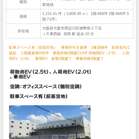
種別
業地域
1,151.41 坪（ 3,806.30 ㎡）
1階:468坪 2階:468坪 3
面積
階:71坪）
大阪府大阪市西淀川区御幣島５丁目
所在地
ＪＲ東西線 加島 駅 徒歩 10 分
駐車スペース有（前面空地） 事務所付き倉庫 1棟貸物件 鉄骨造ALC
版貼 ２階建倉庫936坪 事務所棟3階建214坪 荷物用EV（2.5t）、人荷
用EV（2.0t）、乗用EV 倉庫2階建て・事務所棟3階建て