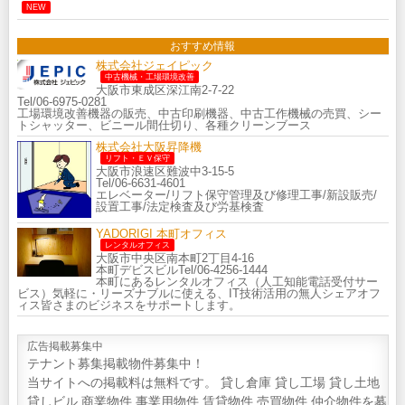
NEW
おすすめ情報
株式会社ジェイピック
中古機械・工場環境改善
大阪市東成区深江南2-7-22
Tel/06-6975-0281
工場環境改善機器の販売、中古印刷機器、中古工作機械の売買、シー
トシャッター、ビニール間仕切り、各種クリーンブース
株式会社大阪昇降機
リフト・ＥＶ保守
大阪市浪速区難波中3-15-5
Tel/06-6631-4601
エレベーター/リフト保守管理及び修理工事/新設販売/
設置工事/法定検査及び労基検査
YADORIGI 本町オフィス
レンタルオフィス
大阪市中央区南本町2丁目4-16
本町デビスビルTel/06-4256-1444
本町にあるレンタルオフィス（人工知能電話受付サー
ビス）気軽に・リーズナブルに使える、IT技術活用の無人シェアオフ
ィス皆さまのビジネスをサポートします。
広告掲載募集中
テナント募集掲載物件募集中！
当サイトへの掲載料は無料です。 貸し倉庫 貸し工場 貸し土地
貸しビル 商業物件 事業用物件 賃貸物件 売買物件 仲介物件を募