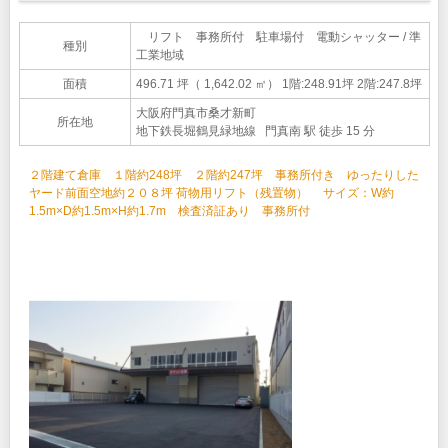
リフト 事務所付 駐車場付 電動シャッター / 準
種別
工業地域
面積
496.71 坪（ 1,642.02 ㎡）
1階:248.91坪 2階:247.8坪
大阪府門真市桑才新町
所在地
地下鉄長堀鶴見緑地線 門真南 駅 徒歩 15 分
２階建て倉庫 １階約248坪 ２階約247坪 事務所付き ゆったりした
ヤード前面空地約２０８坪 荷物用リフト（残置物） サイズ：W約
1.5m×D約1.5m×H約1.7m 検査済証あり 事務所付