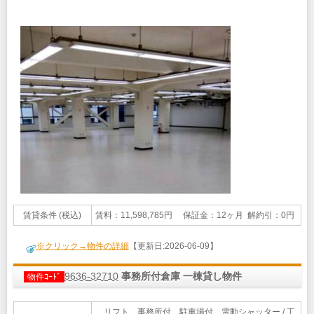
賃貸条件 (税込)
賃料：11,598,785円 保証金：12ヶ月 解約引：0円
※クリック→物件の詳細
【更新日:2026-06-09】
9636-32710
事務所付倉庫 一棟貸し物件
物件ｺｰﾄﾞ
リフト 事務所付 駐車場付 電動シャッター / 工