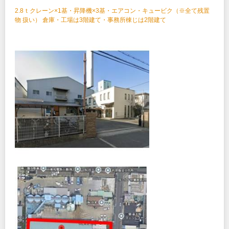
2.8ｔクレーン×1基・昇降機×3基・エアコン・キュービク（※全て残置
物 扱い） 倉庫・工場は3階建て・事務所棟じは2階建て