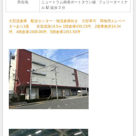
所在地
ニュートラム南港ポートタウン線 フェリーターミナ
ル 駅 徒歩 3 分
大型貸倉庫 配送センター・物流倉庫向き 大型車可 荷物用エレベー
ターあり3基 前面道路16.5ｍ 1階倉庫439.23坪、2階事務所14.34
坪、4階倉庫1098.08坪、5階倉庫1051.59坪