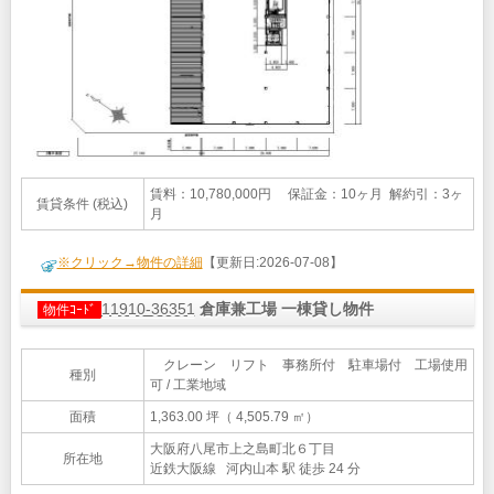
賃料：10,780,000円 保証金：10ヶ月 解約引：3ヶ
賃貸条件 (税込)
月
※クリック→物件の詳細
【更新日:2026-07-08】
11910-36351
倉庫兼工場 一棟貸し物件
物件ｺｰﾄﾞ
クレーン リフト 事務所付 駐車場付 工場使用
種別
可 / 工業地域
面積
1,363.00 坪（ 4,505.79 ㎡）
大阪府八尾市上之島町北６丁目
所在地
近鉄大阪線 河内山本 駅 徒歩 24 分