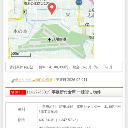
賃貸条件 (税込)
賃料：4,180,000円 敷金：6ヶ月 償却：0ヶ月
※クリック→物件の詳細
【更新日:2026-07-01】
11627-35919
事務所付倉庫 一棟貸し物件
物件ｺｰﾄﾞ
事務所付 駐車場付 電動シャッター 工場使用可
種別
/ 準工業地域
面積
407.64 坪（ 1,347.57 ㎡）