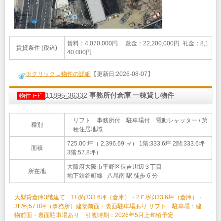
賃料：4,070,000円 敷金：22,200,000円 礼金：8,1
賃貸条件 (税込)
40,000円
※クリック→物件の詳細
【更新日:2026-08-07】
11895-36332
事務所付倉庫 一棟貸し物件
物件ｺｰﾄﾞ
リフト 事務所付 駐車場付 電動シャッター / 第
種別
一種住居地域
725.00 坪（ 2,396.69 ㎡）
1階:333.6坪 2階:333.6坪
面積
3階:57.8坪）
大阪府大阪市平野区長吉川辺３丁目
所在地
地下鉄谷町線 八尾南 駅 徒歩 6 分
大型貸倉庫3階建て 1F/約333.6坪（倉庫）・2Ｆ/約333.6坪（倉庫）・
3F/約57.8坪（事務所）建物前面・裏面駐車場あり リフト 駐車場：建
物前面・裏面駐車場あり 引渡時期：2026年5月上旬頃予定