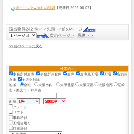
※クリック→物件の詳細
【更新日:2026-08-07】
該当物件242 件
＜＜先頭
＜前のページ
次のページ＞
最終＞＞
<< 前のページに戻る
検索Menu
事務所付倉庫
事務所兼倉庫
倉庫
倉庫兼工場
工場
店舗兼
倉庫
全選択解除
地域：
全域
大阪市内
大阪北部
大阪東部
大阪南部
尼崎
市・西宮市・神戸市
面積:
～
クレーン
リフト
事務所付
工場使用可
駐車場付