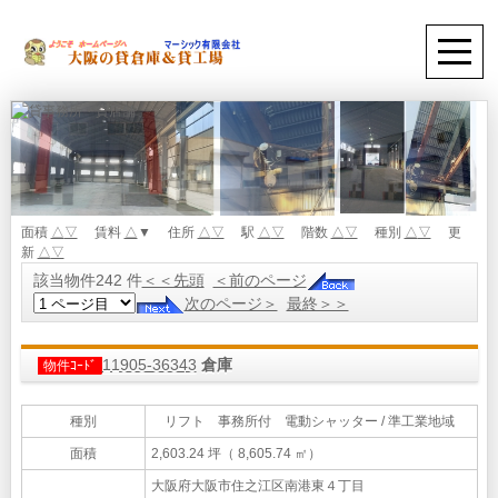
面積
△
▽
賃料
△
▼ 住所
△
▽
駅
△
▽
階数
△
▽
種別
△
▽
更
新
△
▽
該当物件242 件
＜＜先頭
＜前のページ
次のページ＞
最終＞＞
11905-36343
倉庫
物件ｺｰﾄﾞ
種別
リフト 事務所付 電動シャッター / 準工業地域
面積
2,603.24 坪（ 8,605.74 ㎡）
大阪府大阪市住之江区南港東４丁目