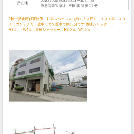
大阪府大阪市淀川区野中北１丁目
所在地
阪急電鉄宝塚線 三国 駅 徒歩 11 分
2棟一括倉庫付事務所 駐車スペース大（約１７０坪） １０ｔ車、４０
ｆｔコンテナ可 豊中ICまで区車で約11分です 西棟シャッター：
H3.5m、W4.5m 東棟シャッター：H3.0m、W4.0m