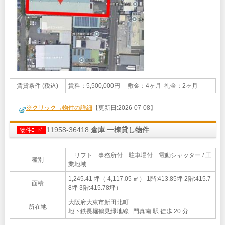
賃貸条件 (税込)
賃料：5,500,000円 敷金：4ヶ月 礼金：2ヶ月
※クリック→物件の詳細
【更新日:2026-07-08】
11958-36418
倉庫 一棟貸し物件
物件ｺｰﾄﾞ
リフト 事務所付 駐車場付 電動シャッター / 工
種別
業地域
1,245.41 坪（ 4,117.05 ㎡）
1階:413.85坪 2階:415.7
面積
8坪 3階:415.78坪）
大阪府大東市新田北町
所在地
地下鉄長堀鶴見緑地線 門真南 駅 徒歩 20 分