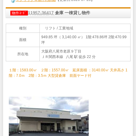
11957-36417
倉庫 一棟貸し物件
物件ｺｰﾄﾞ
種別
リフト / 工業地域
949.85 坪（ 3,140.00 ㎡）
1階:478.86坪 2階:470.99
面積
坪
大阪府八尾市老原９丁目
所在地
ＪＲ関西本線 八尾 駅 徒歩 22 分
１階：1583.00㎡ ２階：1557.00㎡ 延床⾯積 ：3140.00㎡ 天井⾼さ 1
階：7.0ｍ 2階：3.5ｍ 大型貸倉庫 前面ヤード付