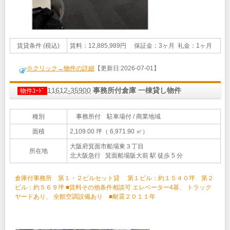
賃貸条件 (税込)
賃料：12,885,989円 保証金：3ヶ月 礼金：1ヶ月
※クリック→物件の詳細
【更新日:2026-07-01】
11612-35900
事務所付倉庫 一棟貸し物件
物件ｺｰﾄﾞ
種別
事務所付 駐車場付 / 商業地域
面積
2,109.00 坪（ 6,971.90 ㎡）
大阪府箕面市船場東３丁目
所在地
北大阪急行 箕面船場阪大前 駅 徒歩 5 分
倉庫付事務所 第１・２ビルセット貸 第１ビル：約１５４０坪 第２
ビル：約５６９坪 ■賃料その他条件相談可 エレベーター4基、 トラック
ヤードあり、 全館空調設備あり ■耐震２０１１年