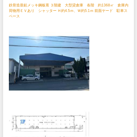
鉄骨造亜鉛メッキ鋼板葺 ３階建 大型貸倉庫 各階 約1368㎡ 倉庫内
荷物用ＥＶあり シャッター Ｈ約4.5ｍ、Ｗ約5.1ｍ 前面ヤード 駐車ス
ペース