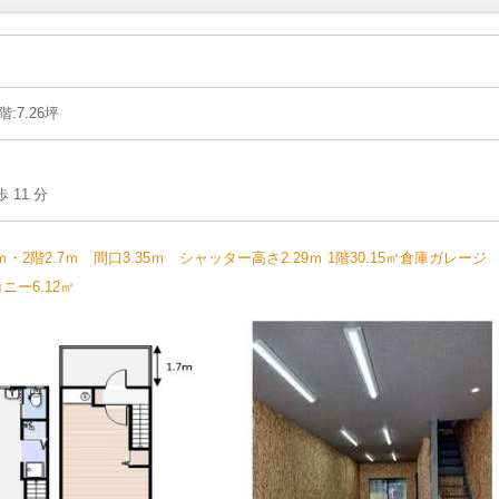
階:7.26坪
11 分
階2.7ｍ 間口3.35ｍ シャッター高さ2.29ｍ 1階30.15㎡倉庫ガレージ 
ー6.12㎡