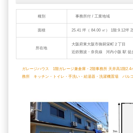
種別
事務所付 / 工業地域
面積
25.41 坪（ 84.00 ㎡）
1階:9.12坪 2
大阪府東大阪市御厨栄町２丁目
所在地
近鉄難波・奈良線 河内小阪 駅 徒歩 
ガレージハウス 1階ガレージ兼倉庫・2階事務所 天井高1階2.4ｍ・2
務所 キッチン・トイレ・手洗い・給湯器・洗濯機置場 バルコニ