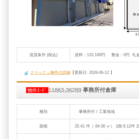
賃貸条件 (税込)
賃料：133,100円 敷金：0円 礼
クリック→物件の詳細
【更新日: 2026-06-12 】
11863-36289
事務所付倉庫
物件ｺｰﾄﾞ
種別
事務所付 / 工業地域
面積
25.41 坪（ 84.00 ㎡）
1階:9.12坪 2