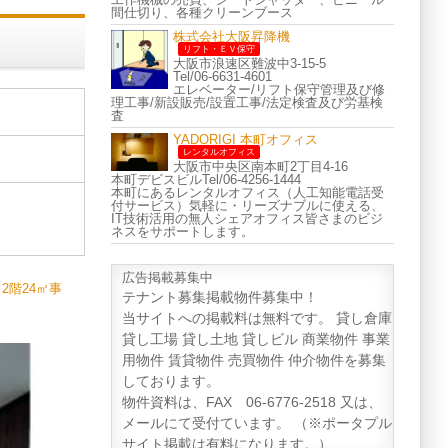
間仕切り、各種クリーンブース
株式会社大阪昇降機
リフト・ＥＶ保守
大阪市浪速区難波中3-15-5
Tel/06-6631-4601
エレベーター/リフト保守管理及び修
理工事/新設販売/設置工事/法定検査及び労基検
査
YADORIGI 本町オフィス
レンタルオフィス
大阪市中央区南本町2丁目4-16
本町デビスビルTel/06-4256-1444
本町にあるレンタルオフィス（人工知能電話受
付サービス）気軽に・リーズナブルに使える、
IT技術活用の無人シェアオフィス皆さまのビジ
ネスをサポートします。
広告掲載募集中
2階24㎡事
テナント募集掲載物件募集中！
当サイトへの掲載料は無料です。 貸し倉庫
貸し工場 貸し土地 貸しビル 商業物件 事業
用物件 賃貸物件 売買物件 仲介物件を募集
しております。
物件資料は、FAX 06-6776-2518 又は、
メールにて受付ています。 （※ポータプル
サイト掲載は有料になります。）