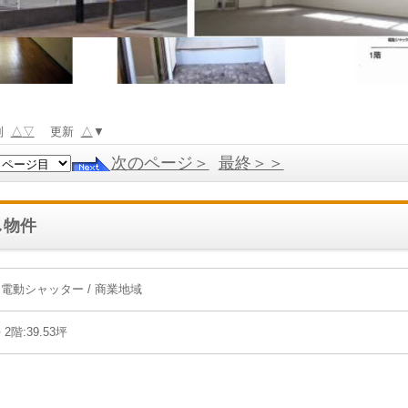
別
△
▽
更新
△
▼
次のページ＞
最終＞＞
し物件
動シャッター / 商業地域
 2階:39.53坪