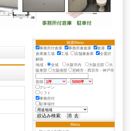
検索Menu
事務所付倉庫
事務所兼倉庫
倉庫
倉庫兼工場
工場
店舗兼倉庫
全選択
解除
地域：
全域
大阪市内
大阪北部
大
阪東部
大阪南部
尼崎市・西宮市・神戸市
面積:
～
クレーン
リフト
事務所付
駐車場付
Menu