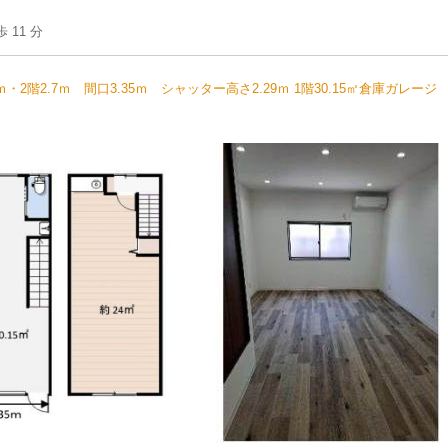
11 分
階2.7ｍ 間口3.35ｍ シャッター高さ2.29ｍ 1階30.15㎡倉庫ガレージ 