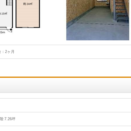
金：2ヶ月
階:7.26坪