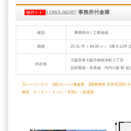
11863-36287
事務所付倉庫
物件ｺｰﾄﾞ
種別
事務所付 / 工業地域
面積
25.41 坪（ 84.00 ㎡）
1階:9.12坪 2
大阪府東大阪市御厨栄町２丁目
所在地
近鉄難波・奈良線 河内小阪 駅 徒歩 
ガレージハウス 1階ガレージ兼倉庫・2階事務所 天井高1階2.4ｍ・2
務所 キッチン・トイレ・手洗い・給湯器