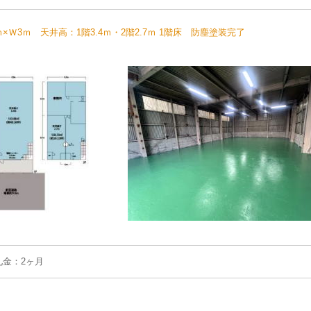
3ｍ 天井高：1階3.4ｍ・2階2.7ｍ 1階床 防塵塗装完了
礼金：2ヶ月