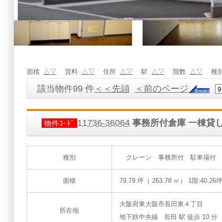
面積
△
▽
賃料
△
▽
住所
△
▽
駅
△
▽
階数
△
▽
種
該当物件99 件
＜＜先頭
＜前のページ
11736-36064
事務所付倉庫 一棟貸
物件ｺｰﾄﾞ
種別
クレーン 事務所付 駐車場付 電
面積
79.79 坪（ 263.78 ㎡）
1階:40.26坪
大阪府東大阪市長田東４丁目
所在地
地下鉄中央線 長田 駅 徒歩 10 分