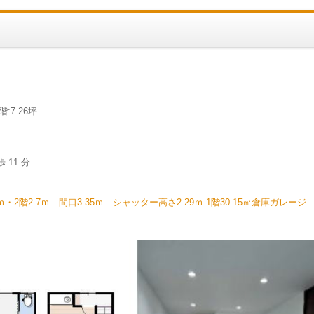
階:7.26坪
11 分
階2.7ｍ 間口3.35ｍ シャッター高さ2.29ｍ 1階30.15㎡倉庫ガレージ 