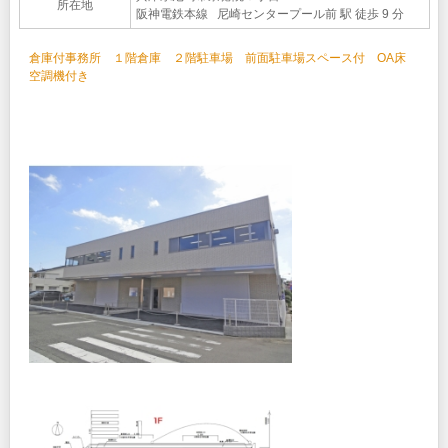
所在地
阪神電鉄本線 尼崎センタープール前 駅 徒歩 9 分
倉庫付事務所 １階倉庫 ２階駐車場 前面駐車場スペース付 OA床
空調機付き