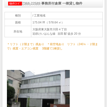
7368-22589
事務所付倉庫 一棟貸し物件
物件ｺｰﾄﾞ
種別
/ 工業地域
面積
175.04 坪（ 578.64 ㎡）
大阪府東大阪市川田４丁目
所在地
近鉄けいはんな線 吉田 駅 徒歩 20 分
＊リフト（２階まで）残あり ＊前空地あり リフト（240ｋ・２階ま
で）残置・エアコン残置 3階建て1棟貸し