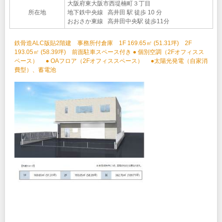
大阪府東大阪市西堤楠町３丁目
所在地
地下鉄中央線 高井田 駅 徒歩 10 分
おおさか東線 高井田中央駅 徒歩11分
鉄骨造ALC版貼2階建 事務所付倉庫 1F 169.65㎡ (51.31坪) 2F
193.05㎡ (58.39坪) 前面駐車スペース付き ● 個別空調（2Fオフィスス
ペース） ● OAフロア（2Fオフィススペース） ●太陽光発電（自家消
費型）、蓄電池