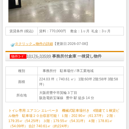
賃貸条件 (税込)
賃料：770,000円 敷金：1ヶ月 礼金：3ヶ月
※クリック→物件の詳細
【更新日:2026-07-08】
10176-33599
事務所付倉庫 一棟貸し物件
物件ｺｰﾄﾞ
種別
事務所付 駐車場付 / 準工業地域
224.03 坪（ 740.61 ㎡）
1階:60坪 2階:58坪 3階:58
面積
坪）
大阪府豊中市箕輪３丁目
所在地
阪急電鉄宝塚線 豊中 駅 徒歩 14 分
トイレ専用 エアコン エレベータ 機械式駐車場付き 4階建て１棟貸ビ
ル物件 駐車場２０台収容可能！ １階：202.90㎡（61.37坪） ２階：
179.35㎡（54.25坪） ３階：179.55㎡（54.31坪） ４階：178.81㎡
（54.09坪） 合計 740.61㎡（約224坪）