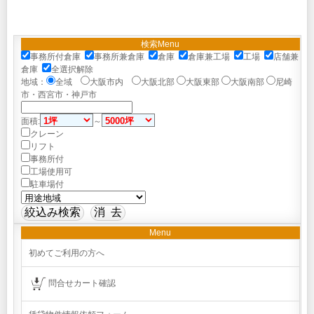
検索Menu
事務所付倉庫
事務所兼倉庫
倉庫
倉庫兼工場
工場
店舗兼
倉庫
全選択解除
地域：
全域
大阪市内
大阪北部
大阪東部
大阪南部
尼崎
市・西宮市・神戸市
面積:
～
クレーン
リフト
事務所付
工場使用可
駐車場付
Menu
初めてご利用の方へ
問合せカート確認