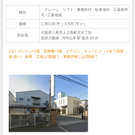
クレーン リフト 事務所付 駐車場付 工場使用
種別
可 / 工業地域
面積
1,363.00 坪（ 4,505.79 ㎡）
大阪府八尾市上之島町北６丁目
所在地
近鉄大阪線 河内山本 駅 徒歩 24 分
2.8ｔクレーン×1基・昇降機×3基・エアコン・キュービク（※全て残置
物 扱い） 倉庫・工場は3階建て・事務所棟じは2階建て