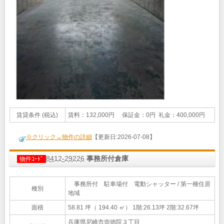
賃貸条件 (税込)
賃料：132,000円 保証金：0円 礼金：400,000円
※クリック→物件の詳細
【更新日:2026-07-08】
8412-29226
事務所付倉庫
物件ｺｰﾄﾞ
事務所付 駐車場付 電動シャッター / 第一種住居
種別
地域
面積
58.81 坪（ 194.40 ㎡）
1階:26.13坪 2階:32.67坪
兵庫県尼崎市崇徳院３丁目