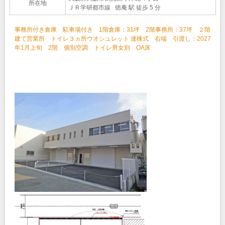
所在地
ＪＲ学研都市線 徳庵 駅 徒歩 5 分
事務所付き倉庫 駐車場付き 1階倉庫：31坪 2階事務所：37坪 ２階
建て営業所 トイレ３ヵ所ウオシュレット 連棟式 右端 引渡し：2027
年1月上旬 2階 個別空調 トイレ男女別 OA床