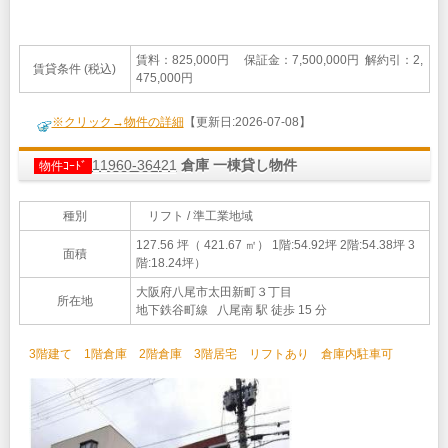
賃料：825,000円 保証金：7,500,000円 解約引：2,
賃貸条件 (税込)
475,000円
※クリック→物件の詳細
【更新日:2026-07-08】
11960-36421
倉庫 一棟貸し物件
物件ｺｰﾄﾞ
種別
リフト / 準工業地域
127.56 坪（ 421.67 ㎡）
1階:54.92坪 2階:54.38坪 3
面積
階:18.24坪）
大阪府八尾市太田新町３丁目
所在地
地下鉄谷町線 八尾南 駅 徒歩 15 分
3階建て 1階倉庫 2階倉庫 3階居宅 リフトあり 倉庫内駐車可