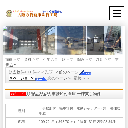
面積
△
▽
賃料
△
▽
住所
△
▽
駅
△
▽
階数
△
▽
種別
△
▽
更
新
△
▼
該当物件191 件
＜＜先頭
＜前のページ
次のページ＞
最終＞＞
11964-36426
事務所付倉庫 一棟貸し物件
物件ｺｰﾄﾞ
事務所付 駐車場付 電動シャッター / 第一種住居
種別
地域
面積
109.72 坪（ 362.70 ㎡）
1階:51.31坪 2階:58.39坪