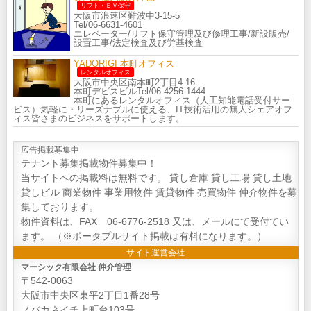
リフト・ＥＶ保守
大阪市浪速区難波中3-15-5
Tel/06-6631-4601
エレベーター/リフト保守管理及び修理工事/新設販売/
設置工事/法定検査及び労基検査
YADORIGI 本町オフィス
レンタルオフィス
大阪市中央区南本町2丁目4-16
本町デビスビルTel/06-4256-1444
本町にあるレンタルオフィス（人工知能電話受付サー
ビス）気軽に・リーズナブルに使える、IT技術活用の無人シェアオフ
ィス皆さまのビジネスをサポートします。
広告掲載募集中
テナント募集掲載物件募集中！
当サイトへの掲載料は無料です。 貸し倉庫 貸し工場 貸し土地
貸しビル 商業物件 事業用物件 賃貸物件 売買物件 仲介物件を募
集しております。
物件資料は、FAX 06-6776-2518 又は、メールにて受付てい
ます。 （※ポータプルサイト掲載は有料になります。）
サイト運営会社
マーシック有限会社 仲介管理
〒542-0063
大阪市中央区東平2丁目1番28号
ノバカネイチ上町台103号