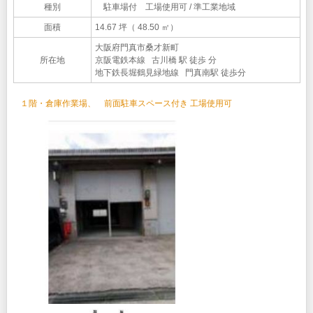
種別
駐車場付 工場使用可 / 準工業地域
面積
14.67 坪（ 48.50 ㎡）
大阪府門真市桑才新町
所在地
京阪電鉄本線 古川橋 駅 徒歩 分
地下鉄長堀鶴見緑地線 門真南駅 徒歩分
１階・倉庫作業場、 前面駐車スペース付き 工場使用可