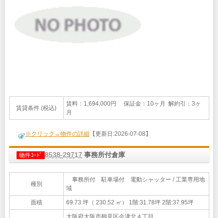
賃料：1,694,000円 保証金：10ヶ月 解約引：3ヶ
賃貸条件 (税込)
月
※クリック→物件の詳細
【更新日:2026-07-08】
8538-29717
事務所付倉庫
物件ｺｰﾄﾞ
事務所付 駐車場付 電動シャッター / 工業専用地
種別
域
面積
69.73 坪（ 230.52 ㎡）
1階:31.78坪 2階:37.95坪
大阪府大阪市鶴見区今津北４丁目