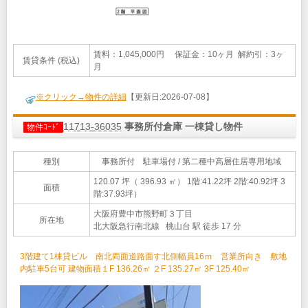
賃料：1,045,000円 保証金：10ヶ月 解約引：3ヶ
賃貸条件 (税込)
月
※クリック→物件の詳細
【更新日:2026-07-08】
11713-36035
事務所付倉庫 一棟貸し物件
物件ｺｰﾄﾞ
種別
事務所付 駐車場付 / 第二種中高層住居専用地域
120.07 坪（ 396.93 ㎡）
1階:41.22坪 2階:40.92坪 3
面積
階:37.93坪）
大阪府豊中市熊野町３丁目
所在地
北大阪急行南北線 桃山台 駅 徒歩 17 分
3階建て1棟貸ビル 南北両面道路面す北側幅員16ｍ 営業所向き 敷地
内駐車5台可 建物面積１F 136.26㎡ ２F 135.27㎡ 3F 125.40㎡